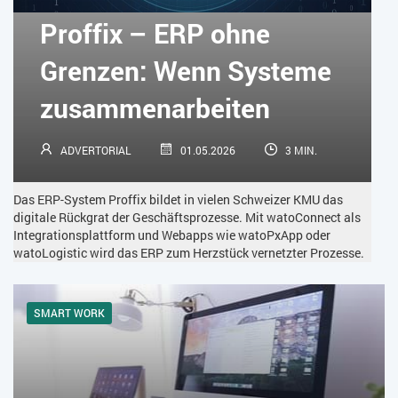
KÜNSTLICHE INTELLIGENZ
LOGISTIK
LOHN
Proffix – ERP ohne
MACHINE LEARNING
MANAGEMENT & FÜHRUNG
Grenzen: Wenn Systeme
MARKETING
MOBILE
ONLINE-MARKETING
zusammenarbeiten
OPEN SOURCE
PIM
PROJEKTMANAGEMENT
SEO
ADVERTORIAL
01.05.2026
3 MIN.
SERVICE
SICHERHEIT
SMART WORK
Das ERP-System Proffix bildet in vielen Schweizer KMU das
SOCIAL COMMERCE
SOCIAL-MEDIA
digitale Rückgrat der Geschäftsprozesse. Mit watoConnect als
Integrationsplattform und Webapps wie watoPxApp oder
watoLogistic wird das ERP zum Herzstück vernetzter Prozesse.
SOFTWARE-AS-A-SERVICE
SOFTWAREENTWICKLUNG
SWONET
TRANSPORTLOGISTIK / LAGER
SMART WORK
TRENDKOMPASS 2025
TRENDKOMPASS 2026
USABILITY
USER EXPERIENCE
WEBDESIGN
WEB-SHOP