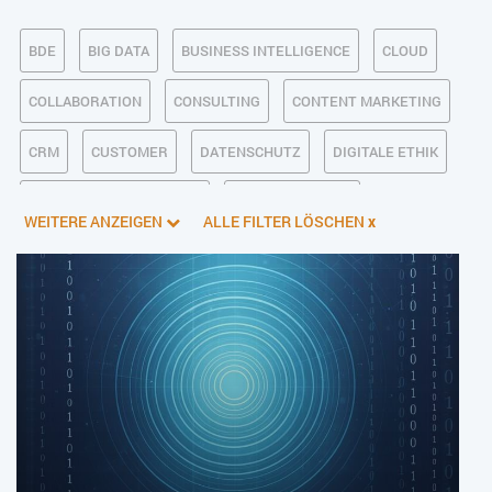
BDE
BIG DATA
BUSINESS INTELLIGENCE
CLOUD
COLLABORATION
CONSULTING
CONTENT MARKETING
CRM
CUSTOMER
DATENSCHUTZ
DIGITALE ETHIK
DIGITALER POSTEINGANG
DIGITALISIERUNG
WEITERE ANZEIGEN
ALLE FILTER LÖSCHEN
x
E-BUSINESS
ECM/DMS
E-COMMERCE
EINKAUF
ERP
FALLSTUDIEN
FERTIGUNG
FINANZSOFTWARE
HANDEL
HR
INDUSTRIE 4.0
IT AUS- UND WEITERBILDUNG
IT-INFRASTRUKTUR
IT-JOBS
IT-SERVICE MANAGEMENT
KI IM ERP