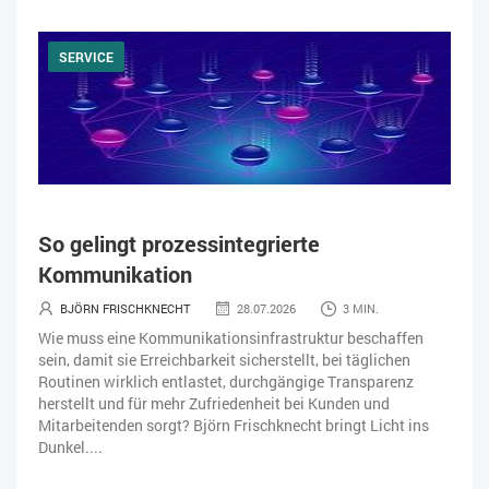
SERVICE
So gelingt prozessintegrierte
Kommunikation
BJÖRN FRISCHKNECHT
28.07.2026
3 MIN.
Wie muss eine Kommunikationsinfrastruktur beschaffen
sein, damit sie Erreichbarkeit sicherstellt, bei täglichen
Routinen wirklich entlastet, durchgängige Transparenz
herstellt und für mehr Zufriedenheit bei Kunden und
Mitarbeitenden sorgt? Björn Frischknecht bringt Licht ins
Dunkel....