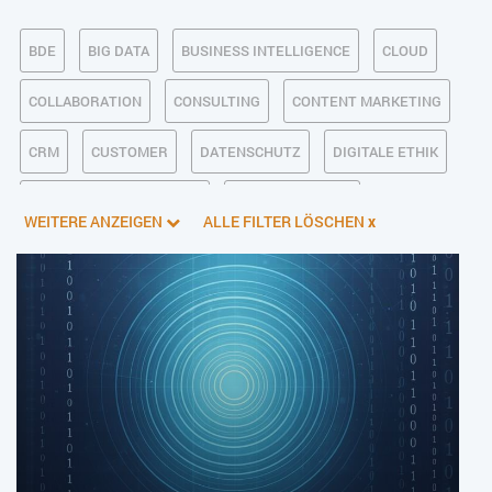
BDE
BIG DATA
BUSINESS INTELLIGENCE
CLOUD
COLLABORATION
CONSULTING
CONTENT MARKETING
CRM
CUSTOMER
DATENSCHUTZ
DIGITALE ETHIK
DIGITALER POSTEINGANG
DIGITALISIERUNG
WEITERE ANZEIGEN
ALLE FILTER LÖSCHEN
x
E-BUSINESS
ECM/DMS
E-COMMERCE
EINKAUF
ERP
FALLSTUDIEN
FERTIGUNG
FINANZSOFTWARE
HANDEL
HR
INDUSTRIE 4.0
IT AUS- UND WEITERBILDUNG
IT-INFRASTRUKTUR
IT-JOBS
IT-SERVICE MANAGEMENT
KI IM ERP