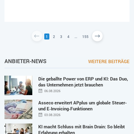
1
2
3
4
...
155
ANBIETER-NEWS
WEITERE BEITRÄGE
Die geballte Power von ERP und KI: Das Duo,
das Unternehmen jetzt brauchen
06.08.2026
Asseco erweitert APplus um globale Steuer-
und E‑Invoicing‑Funktionen
03.08.2026
KI macht Schluss mit Brain Drain: So bleibt
Erfahrung erhalten