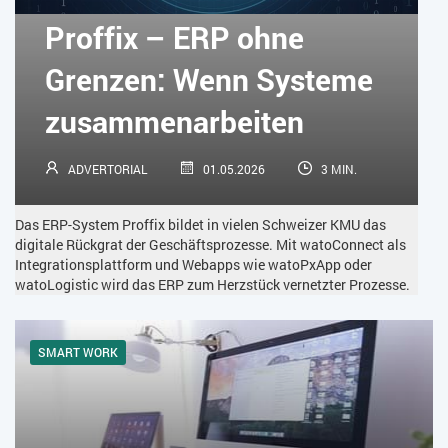
KÜNSTLICHE INTELLIGENZ
LOGISTIK
LOHN
Proffix – ERP ohne
MACHINE LEARNING
MANAGEMENT & FÜHRUNG
Grenzen: Wenn Systeme
MARKETING
MOBILE
ONLINE-MARKETING
zusammenarbeiten
OPEN SOURCE
PIM
PROJEKTMANAGEMENT
SEO
ADVERTORIAL
01.05.2026
3 MIN.
SERVICE
SICHERHEIT
SMART WORK
Das ERP-System Proffix bildet in vielen Schweizer KMU das
SOCIAL COMMERCE
SOCIAL-MEDIA
digitale Rückgrat der Geschäftsprozesse. Mit watoConnect als
Integrationsplattform und Webapps wie watoPxApp oder
watoLogistic wird das ERP zum Herzstück vernetzter Prozesse.
SOFTWARE-AS-A-SERVICE
SOFTWAREENTWICKLUNG
SWONET
TRANSPORTLOGISTIK / LAGER
SMART WORK
TRENDKOMPASS 2025
TRENDKOMPASS 2026
USABILITY
USER EXPERIENCE
WEBDESIGN
WEB-SHOP