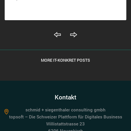
MORE IT-KONKRET POSTS
Kontakt
schmid + siegenthaler consulting gmbh
topsoft – Die Schweizer Plattform für Digitales Business
Willistattstrasse 23
6206 Neuenkirch