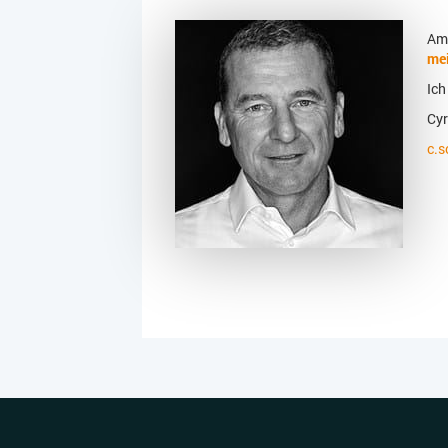
Am 
me
Ich
Cyr
c.s