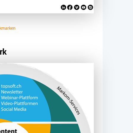
okmarken
rk