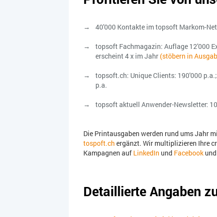
40'000 Kontakte im topsoft Markom-Net
topsoft Fachmagazin: Auflage 12'000 Exe
erscheint 4 x im Jahr
(stöbern in Ausga
topsoft.ch: Unique Clients: 190'000 p.a.
p.a.
topsoft aktuell Anwender-Newsletter: 1
Die Printausgaben werden rund ums Jahr mit
tospoft.ch
ergänzt. Wir multiplizieren Ihre 
Kampagnen auf
LinkedIn
und
Facebook
und 
Detaillierte Angaben 