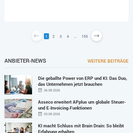
1
2
3
4
...
155
ANBIETER-NEWS
WEITERE BEITRÄGE
Die geballte Power von ERP und KI: Das Duo,
das Unternehmen jetzt brauchen
06.08.2026
Asseco erweitert APplus um globale Steuer-
und E‑Invoicing‑Funktionen
03.08.2026
KI macht Schluss mit Brain Drain: So bleibt
Erfahrung erhalten