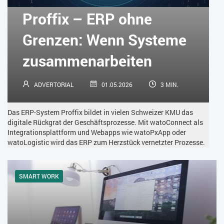
KÜNSTLICHE INTELLIGENZ
LOGISTIK
LOHN
Proffix – ERP ohne
MACHINE LEARNING
MANAGEMENT & FÜHRUNG
Grenzen: Wenn Systeme
MARKETING
MOBILE
ONLINE-MARKETING
zusammenarbeiten
OPEN SOURCE
PIM
PROJEKTMANAGEMENT
SEO
ADVERTORIAL
01.05.2026
3 MIN.
SERVICE
SICHERHEIT
SMART WORK
Das ERP-System Proffix bildet in vielen Schweizer KMU das
SOCIAL COMMERCE
SOCIAL-MEDIA
digitale Rückgrat der Geschäftsprozesse. Mit watoConnect als
Integrationsplattform und Webapps wie watoPxApp oder
watoLogistic wird das ERP zum Herzstück vernetzter Prozesse.
SOFTWARE-AS-A-SERVICE
SOFTWAREENTWICKLUNG
SWONET
TRANSPORTLOGISTIK / LAGER
SMART WORK
TRENDKOMPASS 2025
TRENDKOMPASS 2026
USABILITY
USER EXPERIENCE
WEBDESIGN
WEB-SHOP