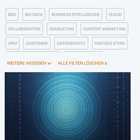
BDE
BIG DATA
BUSINESS INTELLIGENCE
CLOUD
COLLABORATION
CONSULTING
CONTENT MARKETING
CRM
CUSTOMER
DATENSCHUTZ
DIGITALE ETHIK
DIGITALER POSTEINGANG
DIGITALISIERUNG
WEITERE ANZEIGEN
ALLE FILTER LÖSCHEN
x
E-BUSINESS
ECM/DMS
E-COMMERCE
EINKAUF
ERP
FALLSTUDIEN
FERTIGUNG
FINANZSOFTWARE
HANDEL
HR
INDUSTRIE 4.0
IT AUS- UND WEITERBILDUNG
IT-INFRASTRUKTUR
IT-JOBS
IT-SERVICE MANAGEMENT
KI IM ERP