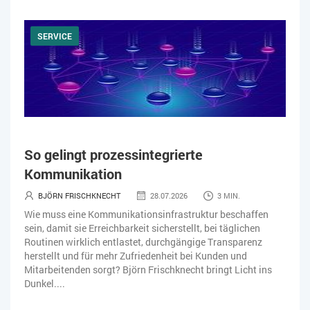
SERVICE
So gelingt prozessintegrierte
Kommunikation
BJÖRN FRISCHKNECHT
28.07.2026
3 MIN.
Wie muss eine Kommunikationsinfrastruktur beschaffen
sein, damit sie Erreichbarkeit sicherstellt, bei täglichen
Routinen wirklich entlastet, durchgängige Transparenz
herstellt und für mehr Zufriedenheit bei Kunden und
Mitarbeitenden sorgt? Björn Frischknecht bringt Licht ins
Dunkel....