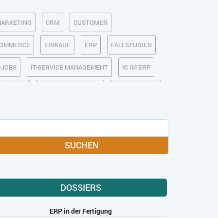
MARKETING
CRM
CUSTOMER
COMMERCE
EINKAUF
ERP
FALLSTUDIEN
T-JOBS
IT-SERVICE MANAGEMENT
KI IM ERP
MOBILE
ONLINE-MARKETING
OPEN SOURCE
MEDIA
SOFTWARE-AS-A-SERVICE
USABILITY
USER EXPERIENCE
SUCHEN
DOSSIERS
ERP in der Fertigung