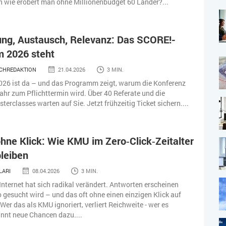
h wie erobert man ohne Millionenbudget 60 Länder?...
ung, Austausch, Relevanz: Das SCORE!-
 2026 steht
CHREDAKTION
21.04.2026
3 MIN.
026 ist da – und das Programm zeigt, warum die Konferenz
ahr zum Pflichttermin wird. Über 40 Referate und die
erclasses warten auf Sie. Jetzt frühzeitig Ticket sichern....
hne Klick: Wie KMU im Zero‑Click‑Zeitalter
bleiben
LARI
08.04.2026
3 MIN.
Internet hat sich radikal verändert. Antworten erscheinen
o gesucht wird – und das oft ohne einen einzigen Klick auf
Wer das als KMU ignoriert, verliert Reichweite - wer es
innt neue Chancen dazu....