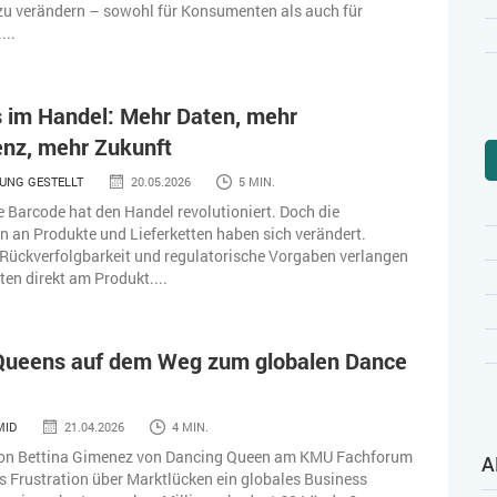
zu verändern – sowohl für Konsumenten als auch für
...
 im Handel: Mehr Daten, mehr
enz, mehr Zukunft
UNG GESTELLT
20.05.2026
5 MIN.
e Barcode hat den Handel revolutioniert. Doch die
 an Produkte und Lieferketten haben sich verändert.
Rückverfolgbarkeit und regulatorische Vorgaben verlangen
en direkt am Produkt....
Queens auf dem Weg zum globalen Dance
MID
21.04.2026
4 MIN.
von Bettina Gimenez von Dancing Queen am KMU Fachforum
A
us Frustration über Marktlücken ein globales Business