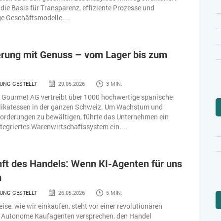
 die Basis für Transparenz, effiziente Prozesse und
ge Geschäftsmodelle....
ierung mit Genuss – vom Lager bis zum
UNG GESTELLT
29.05.2026
3 MIN.
 Gourmet AG vertreibt über 1000 hochwertige spanische
likatessen in der ganzen Schweiz. Um Wachstum und
orderungen zu bewältigen, führte das Unternehmen ein
ntegriertes Warenwirtschaftssystem ein....
ft des Handels: Wenn KI-Agenten für uns
n
UNG GESTELLT
26.05.2026
5 MIN.
ise, wie wir einkaufen, steht vor einer revolutionären
 Autonome Kaufagenten versprechen, den Handel