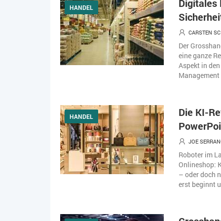
Digitale
HANDEL
Sicherheit
CARSTEN S
Der Grosshand
eine ganze Re
Aspekt in den
Management v
Die KI-Re
HANDEL
PowerPoi
JOE SERRA
Roboter im La
Onlineshop: K
– oder doch n
erst beginnt 