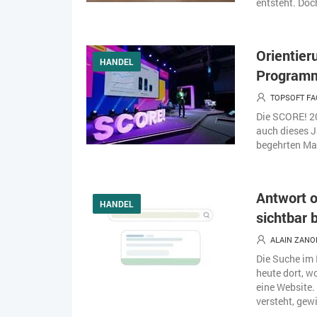
entsteht. Doc
Orientier
HANDEL
Programm
TOPSOFT FA
Die SCORE! 2
auch dieses J
begehrten Mast
Antwort o
HANDEL
sichtbar 
ALAIN ZANO
Die Suche im 
heute dort, w
eine Website. 
versteht, gew