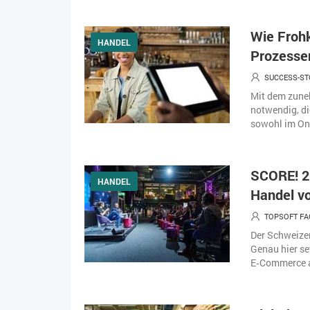
Wie Frohk
HANDEL
Prozesse
SUCCESS-S
Mit dem zune
notwendig, di
sowohl im Onl
SCORE! 20
HANDEL
Handel v
TOPSOFT FA
Der Schweize
Genau hier se
E‑Commerce an