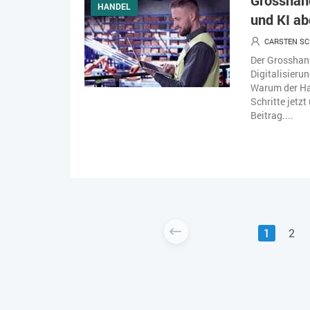
Grosshand
HANDEL
und KI a
CARSTEN S
Der Grosshand
Digitalisieru
Warum der Ha
Schritte jetz
Beitrag....
1
2