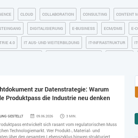
IGENCE
CLOUD
COLLABORATION
CONSULTING
CONTENT 
OSTEINGANG
DIGITALISIERUNG
E-BUSINESS
ECM/DMS
E-
TRIE 4.0
IT AUS- UND WEITERBILDUNG
IT-INFRASTRUKTUR
I
MACHINE LEARNING
MANAGEMENT & FÜHRUNG
MARKETING
SICHERHEIT
SMART WORK
SOCIAL COMMERCE
SOCIAL-
TLOGISTIK / LAGER
TRENDKOMPASS 2025
TRENDKOMPASS 2026
chtdokument zur Datenstrategie: Warum
ale Produktpass die Industrie neu denken
UNG GESTELLT
09.06.2026
3 MIN.
Produktpass entwickelt sich rasant vom regulatorischen Muss
hen Technologiemarkt. Wer Produkt‑, Material‑ und
aten über den gesamten Lebenszyklus hinweg strukturiert