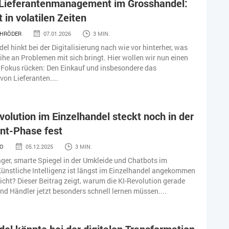
s Lieferantenmanagement im Grosshandel:
 in volatilen Zeiten
CHRÖDER
07.01.2026
3 MIN.
el hinkt bei der Digitalisierung nach wie vor hinterher, was
ihe an Problemen mit sich bringt. Hier wollen wir nun einen
 Fokus rücken: Den Einkauf und insbesondere das
on Lieferanten....
volution im Einzelhandel steckt noch in der
nt-Phase fest
NO
05.12.2025
3 MIN.
ger, smarte Spiegel in der Umkleide und Chatbots im
ünstliche Intelligenz ist längst im Einzelhandel angekommen
icht? Dieser Beitrag zeigt, warum die KI-Revolution gerade
und Händler jetzt besonders schnell lernen müssen....