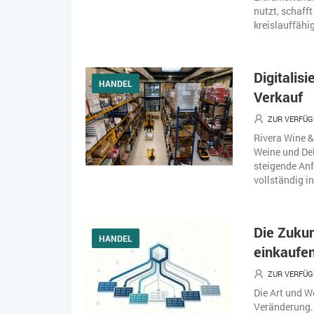
nutzt, schafft
kreislauffähi
Digitalis
HANDEL
Verkauf
ZUR VERFÜG
Rivera Wine &
Weine und De
steigende Anf
vollständig i
Die Zukun
HANDEL
einkaufe
ZUR VERFÜG
Die Art und We
Veränderung.