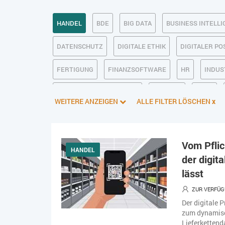
HANDEL
BDE
BIG DATA
BUSINESS INTELL
DATENSCHUTZ
DIGITALE ETHIK
DIGITALER P
FERTIGUNG
FINANZSOFTWARE
HR
INDUS
KÜNSTLICHE INTELLIGENZ
LOGISTIK
LOHN
WEITERE ANZEIGEN
ALLE FILTER LÖSCHEN
x
PIM
PROJEKTMANAGEMENT
SEO
SERVICE
SOFTWAREENTWICKLUNG
SWONET
TRANSPOR
Vom Pfli
HANDEL
der digit
WEBDESIGN
WEB-SHOP
ZEITWIRTSCHAFT
lässt
ZUR VERFÜG
Der digitale 
zum dynamisc
Lieferkettend