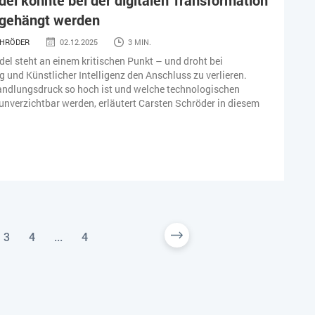
el könnte bei der digitalen Transformation
bgehängt werden
CHRÖDER
02.12.2025
3 MIN.
el steht an einem kritischen Punkt – und droht bei
ng und Künstlicher Intelligenz den Anschluss zu verlieren.
ndlungsdruck so hoch ist und welche technologischen
t unverzichtbar werden, erläutert Carsten Schröder in diesem
3
4
...
4