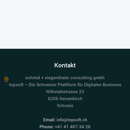
Kontakt
schmid + siegenthaler consulting gmbh
topsoft – Die Schweizer Plattform für Digitales Business
Willistattstrasse 23
6206 Neuenkirch
Schweiz
Email:
info@topsoft.ch
Phone:
+41 41 467 34 20