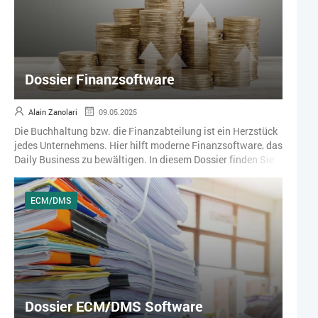
Dossier Finanzsoftware
Alain Zanolari
09.05.2025
Die Buchhaltung bzw. die Finanzabteilung ist ein Herzstück
jedes Unternehmens. Hier hilft moderne Finanzsoftware, das
Daily Business zu bewältigen. In diesem Dossier finden Sie
Fachartikel, Beiträge und Success-Storys zum Thema
Buchhaltung, Finanzsoftware und Zahlungsverkehr.
ECM/DMS
Dossier ECM/DMS Software