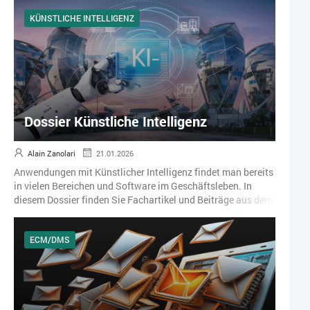
Systeme.
KÜNSTLICHE INTELLIGENZ
Dossier Künstliche Intelligenz
Alain Zanolari
21.01.2026
Anwendungen mit Künstlicher Intelligenz findet man bereits
in vielen Bereichen und Software im Geschäftsleben. In
diesem Dossier finden Sie Fachartikel und Beiträge aus dem
topsoft Fachmagazin zum Thema KI.
ECM/DMS