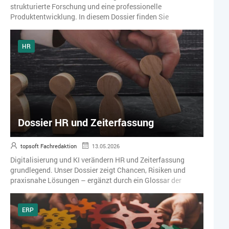
strukturierte Forschung und eine professionelle
Produktentwicklung. In diesem Dossier finden Sie
Fachbeiträge, Praxisbeispiele und Artikel rund um moderne
F&E‑Ansätze und die digitale Produktentwicklung.
HR
Dossier HR und Zeiterfassung
topsoft Fachredaktion
13.05.2026
Digitalisierung und KI verändern HR und Zeiterfassung
grundlegend. Unser Dossier zeigt Chancen, Risiken und
praxisnahe Lösungen – ergänzt durch ein Glossar der
wichtigsten HR‑ und IT‑Begriffe.
ERP