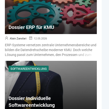
Dossier ERP für KMU
Alain Zanolari
12.05.2026
ERP-Systeme vernetzen zentrale Unternehmensbereiche und
bilden die Datendrehscheibe moderner KMU. Doch welche
Lösung passt zum Unternehmen, den Prozessen und zum
angestrebten Wachstum? Dieses Dossier bündelt
Fachartikel, Success-Storys und Praxisbeispiele aus dem
SOFTWAREENTWICKLUNG
topsoft Fachmagazin rund um Auswahl, Einführung und
Nutzen moderner ERP-Systeme.
Dossier Individuelle
Softwareentwicklung