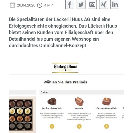
20.04.2020
4 Min.
Facebook
Twitter
Gmail
XING
Link
Die Spezialitäten der Läckerli Huus AG sind eine
Erfolgsgeschichte ohnegleichen. Das Läckerli Huus
bietet seinen Kunden vom Filialgeschäft über den
Detailhandel bis zum eigenen Webshop ein
durchdachtes Omnichannel-Konzept.