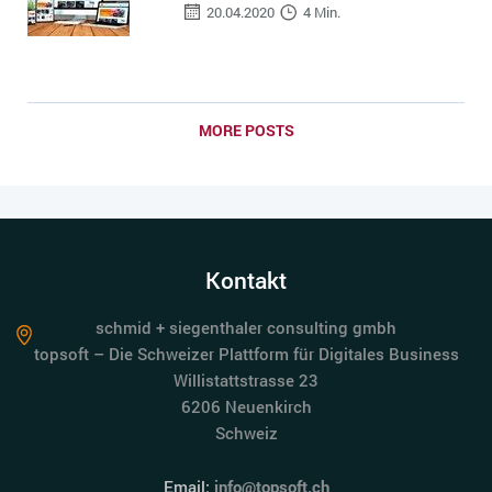
20.04.2020
4 Min.
MORE POSTS
Kontakt
schmid + siegenthaler consulting gmbh
topsoft – Die Schweizer Plattform für Digitales Business
Willistattstrasse 23
6206 Neuenkirch
Schweiz
Email:
info@topsoft.ch