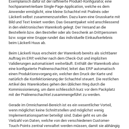
Exemplarisch dafür ist der raffinierte Produkt-Konfigurator, eine
hochparametrierbare Single-Page-Application, welche es dem
Anwender ermöglicht, eine kleine Schachtel mit Pralinés oder
Läckerli selbst zusammenzustellen. Dazu kann eine Grusskarte mit
Bild und Text kreiert werden. Das Gesamtpaket wird anschliessend
in den elektronischen Warenkorb gelegt. Der Versand an die
Bestellerin bzw. den Besteller oder als Geschenk an Drittpersonen
bzw. sogar eine Gruppe rundet das individuelle Einkaufserlebnis
beim Läckerli Huus ab.
Beim Läckerli Huus erscheint der Warenkorb bereits als sichtbarer
Auftrag im ERP, welcher nach dem Check-Out und impliziten
Validierungen automatisiert weiterläuft. Enthält der Warenkorb also
eine konfigurierte Pralinenschachtel, leitet das ERP automatisch
einen Produktionsvorgang ein, welcher den Druck der Karte und
natürlich die Konfektionierung der Schachtel steuert. Die restlichen
Artikel des Warenkorbes gehen den üblichen Weg durch die
Kommissionierung, um dann schliesslich kurz vor dem Packplatz
mit der Pralinenschachtel zusammengeführt zu werden.
Gerade im Omnichannel-Bereich ist es ein wesentlicher Vorteil,
wenn möglichst keine Schnittstellen und möglichst wenig
Implementationspartner beteiligt sind. Dabei geht es um die
Vielzahl von Daten, welche von den verschiedenen Customer-
Touch-Points zentral verwaltet werden müssen, damit sie abhängig