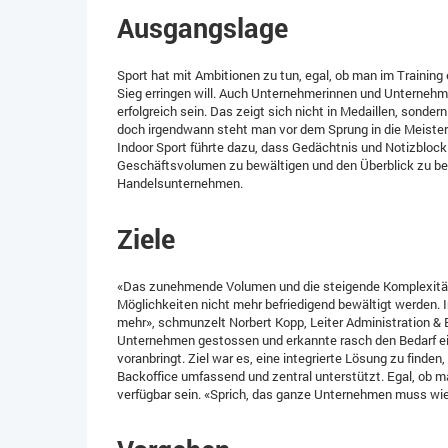
Ausgangslage
Sport hat mit Ambitionen zu tun, egal, ob man im Trainin
Sieg erringen will. Auch Unternehmerinnen und Unternehmer
erfolgreich sein. Das zeigt sich nicht in Medaillen, sond
doch irgendwann steht man vor dem Sprung in die Meister
Indoor Sport führte dazu, dass Gedächtnis und Notizblock
Geschäftsvolumen zu bewältigen und den Überblick zu beh
Handelsunternehmen.
Ziele
«Das zunehmende Volumen und die steigende Komplexität
Möglichkeiten nicht mehr befriedigend bewältigt werden. 
mehr», schmunzelt Norbert Kopp, Leiter Administration &
Unternehmen gestossen und erkannte rasch den Bedarf e
voranbringt. Ziel war es, eine integrierte Lösung zu fin
Backoffice umfassend und zentral unterstützt. Egal, ob ma
verfügbar sein. «Sprich, das ganze Unternehmen muss wie