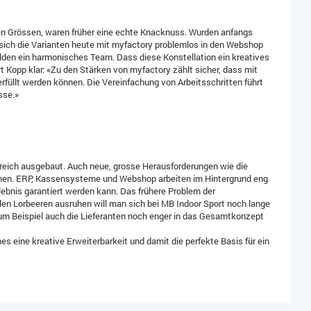
nen Grössen, waren früher eine echte Knacknuss. Wurden anfangs
n sich die Varianten heute mit myfactory problemlos in den Webshop
lden ein harmonisches Team. Dass diese Konstellation ein kreatives
rt Kopp klar: «Zu den Stärken von myfactory zählt sicher, dass mit
rfüllt werden können. Die Vereinfachung von Arbeitsschritten führt
sse.»
greich ausgebaut. Auch neue, grosse Herausforderungen wie die
mmen. ERP, Kassensysteme und Webshop arbeiten im Hintergrund eng
bnis garantiert werden kann. Das frühere Problem der
len Lorbeeren ausruhen will man sich bei MB Indoor Sport noch lange
 zum Beispiel auch die Lieferanten noch enger in das Gesamtkonzept
es eine kreative Erweiterbarkeit und damit die perfekte Basis für ein