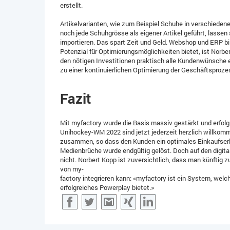
erstellt.
Artikelvarianten, wie zum Beispiel Schuhe in verschiede
noch jede Schuhgrösse als eigener Artikel geführt, lasse
importieren. Das spart Zeit und Geld. Webshop und ERP bi
Potenzial für Optimierungsmöglichkeiten bietet, ist Norbe
den nötigen Investitionen praktisch alle Kundenwünsche e
zu einer kontinuierlichen Optimierung der Geschäftsproze
Fazit
Mit myfactory wurde die Basis massiv gestärkt und erfol
Unihockey-WM 2022 sind jetzt jederzeit herzlich willko
zusammen, so dass den Kunden ein optimales Einkaufserle
Medienbrüche wurde endgültig gelöst. Doch auf den digita
nicht. Norbert Kopp ist zuversichtlich, dass man künftig
von my-
factory integrieren kann: «myfactory ist ein System, welch
erfolgreiches Powerplay bietet.»
Facebook
Twitter
Gmail
XING
LinkedIn