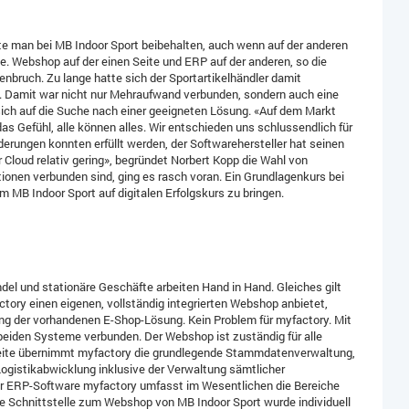
e man bei MB Indoor Sport beibehalten, auch wenn auf der anderen
. Webshop auf der einen Seite und ERP auf der anderen, so die
nbruch. Zu lange hatte sich der Sportartikelhändler damit
. Damit war nicht nur Mehraufwand verbunden, sondern auch eine
ich auf die Suche nach einer geeigneten Lösung. «Auf dem Markt
das Gefühl, alle können alles. Wir entschieden uns schlussendlich für
erungen konnten erfüllt werden, der Softwarehersteller hat seinen
r Cloud relativ gering», begründet Norbert Kopp die Wahl von
onen verbunden sind, ging es rasch voran. Ein Grundlagenkurs bei
m MB Indoor Sport auf digitalen Erfolgskurs zu bringen.
del und stationäre Geschäfte arbeiten Hand in Hand. Gleiches gilt
tory einen eigenen, vollständig integrierten Webshop anbietet,
ung der vorhandenen E-Shop-Lösung. Kein Problem für myfactory. Mit
 beiden Systeme verbunden. Der Webshop ist zuständig für alle
Seite übernimmt myfactory die grundlegende Stammdatenverwaltung,
ogistikabwicklung inklusive der Verwaltung sämtlicher
er ERP-Software myfactory umfasst im Wesentlichen die Bereiche
e Schnittstelle zum Webshop von MB Indoor Sport wurde individuell