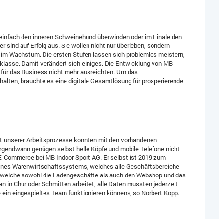
g einfach den inneren Schweinehund überwinden oder im Finale den
 sind auf Erfolg aus. Sie wollen nicht nur überleben, sondern
ern im Wachstum. Die ersten Stufen lassen sich problemlos meistern,
klasse. Damit verändert sich einiges. Die Entwicklung von MB
 für das Business nicht mehr ausreichten. Um das
alten, brauchte es eine digitale Gesamtlösung für prosperierende
 unserer Arbeitsprozesse konnten mit den vorhandenen
Irgendwann genügen selbst helle Köpfe und mobile Telefone nicht
 E-Commerce bei MB Indoor Sport AG. Er selbst ist 2019 zum
ines Warenwirtschaftssystems, welches alle Geschäftsbereiche
den, welche sowohl die Ladengeschäfte als auch den Webshop und das
n in Chur oder Schmitten arbeitet, alle Daten mussten jederzeit
 ein eingespieltes Team funktionieren können», so Norbert Kopp.