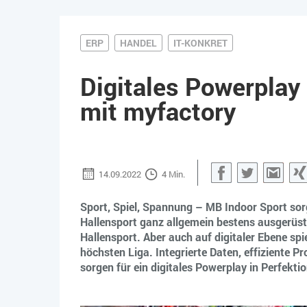
ERP
HANDEL
IT-KONKRET
Digitales Powerplay
mit myfactory
14.09.2022
4 Min.
Facebook
Twitter
Gm
Sport, Spiel, Spannung – MB Indoor Sport sor
Hallensport ganz allgemein bestens ausgerüst
Hallensport. Aber auch auf digitaler Ebene s
höchsten Liga. Integrierte Daten, effiziente 
sorgen für ein digitales Powerplay in Perfektio