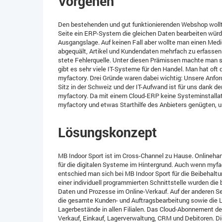
Vorgehen
Den bestehenden und gut funktionierenden Webshop wollt
Seite ein ERP-System die gleichen Daten bearbeiten würde
Ausgangslage. Auf keinen Fall aber wollte man einen Medie
abgequält, Artikel und Kundendaten mehrfach zu erfassen
stete Fehlerquelle. Unter diesen Prämissen machte man s
gibt es sehr viele IT-Systeme für den Handel. Man hat oft 
myfactory. Drei Gründe waren dabei wichtig: Unsere Anford
Sitz in der Schweiz und der IT-Aufwand ist für uns dank de
myfactory. Da mit einem Cloud-ERP keine Systeminstallati
myfactory und etwas Starthilfe des Anbieters genügten, u
Lösungskonzept
MB Indoor Sport ist im Cross-Channel zu Hause. Onlinehan
für die digitalen Systeme im Hintergrund. Auch wenn myfac
entschied man sich bei MB Indoor Sport für die Beibehalt
einer individuell programmierten Schnittstelle wurden die
Daten und Prozesse im Online-Verkauf. Auf der anderen 
die gesamte Kunden- und Auftragsbearbeitung sowie die L
Lagerbestände in allen Filialen. Das Cloud-Abonnement d
Verkauf, Einkauf, Lagerverwaltung, CRM und Debitoren. Di