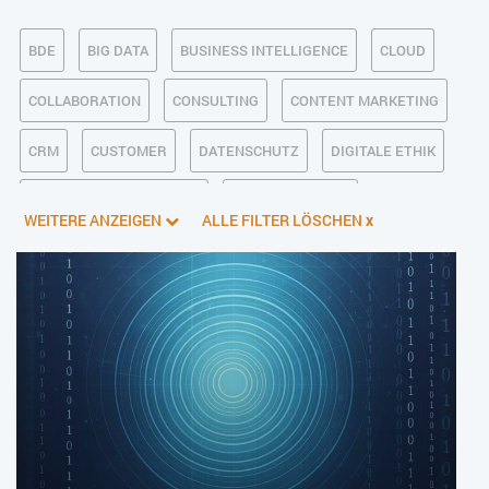
BDE
BIG DATA
BUSINESS INTELLIGENCE
CLOUD
COLLABORATION
CONSULTING
CONTENT MARKETING
CRM
CUSTOMER
DATENSCHUTZ
DIGITALE ETHIK
DIGITALER POSTEINGANG
DIGITALISIERUNG
WEITERE ANZEIGEN
ALLE FILTER LÖSCHEN
x
E-BUSINESS
ECM/DMS
E-COMMERCE
EINKAUF
ERP
FALLSTUDIEN
FERTIGUNG
FINANZSOFTWARE
HANDEL
HR
INDUSTRIE 4.0
IT AUS- UND WEITERBILDUNG
IT-INFRASTRUKTUR
IT-JOBS
IT-SERVICE MANAGEMENT
KI IM ERP