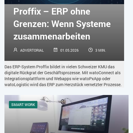
KÜNSTLICHE INTELLIGENZ
LOGISTIK
LOHN
Proffix – ERP ohne
MACHINE LEARNING
MANAGEMENT & FÜHRUNG
Grenzen: Wenn Systeme
MARKETING
MOBILE
ONLINE-MARKETING
zusammenarbeiten
OPEN SOURCE
PIM
PROJEKTMANAGEMENT
SEO
ADVERTORIAL
01.05.2026
3 MIN.
SERVICE
SICHERHEIT
SMART WORK
Das ERP-System Proffix bildet in vielen Schweizer KMU das
SOCIAL COMMERCE
SOCIAL-MEDIA
digitale Rückgrat der Geschäftsprozesse. Mit watoConnect als
Integrationsplattform und Webapps wie watoPxApp oder
watoLogistic wird das ERP zum Herzstück vernetzter Prozesse.
SOFTWARE-AS-A-SERVICE
SOFTWAREENTWICKLUNG
SWONET
TRANSPORTLOGISTIK / LAGER
SMART WORK
TRENDKOMPASS 2025
TRENDKOMPASS 2026
USABILITY
USER EXPERIENCE
WEBDESIGN
WEB-SHOP