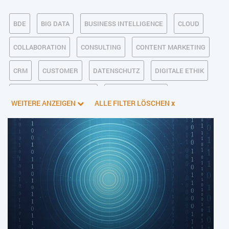
BDE
BIG DATA
BUSINESS INTELLIGENCE
CLOUD
COLLABORATION
CONSULTING
CONTENT MARKETING
CRM
CUSTOMER
DATENSCHUTZ
DIGITALE ETHIK
DIGITALER POSTEINGANG
DIGITALISIERUNG
WEITERE ANZEIGEN
ALLE FILTER LÖSCHEN
x
E-BUSINESS
ECM/DMS
E-COMMERCE
EINKAUF
ERP
FALLSTUDIEN
FERTIGUNG
FINANZSOFTWARE
HANDEL
HR
INDUSTRIE 4.0
IT AUS- UND WEITERBILDUNG
IT-INFRASTRUKTUR
IT-JOBS
IT-SERVICE MANAGEMENT
KI IM ERP