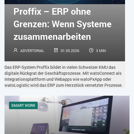
KÜNSTLICHE INTELLIGENZ
LOGISTIK
LOHN
Proffix – ERP ohne
MACHINE LEARNING
MANAGEMENT & FÜHRUNG
Grenzen: Wenn Systeme
MARKETING
MOBILE
ONLINE-MARKETING
zusammenarbeiten
OPEN SOURCE
PIM
PROJEKTMANAGEMENT
SEO
ADVERTORIAL
01.05.2026
3 MIN.
SERVICE
SICHERHEIT
SMART WORK
Das ERP-System Proffix bildet in vielen Schweizer KMU das
SOCIAL COMMERCE
SOCIAL-MEDIA
digitale Rückgrat der Geschäftsprozesse. Mit watoConnect als
Integrationsplattform und Webapps wie watoPxApp oder
watoLogistic wird das ERP zum Herzstück vernetzter Prozesse.
SOFTWARE-AS-A-SERVICE
SOFTWAREENTWICKLUNG
SWONET
TRANSPORTLOGISTIK / LAGER
SMART WORK
TRENDKOMPASS 2025
TRENDKOMPASS 2026
USABILITY
USER EXPERIENCE
WEBDESIGN
WEB-SHOP