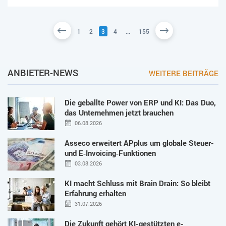
1
2
3
4
...
155
ANBIETER-NEWS
WEITERE BEITRÄGE
Die geballte Power von ERP und KI: Das Duo,
das Unternehmen jetzt brauchen
06.08.2026
Asseco erweitert APplus um globale Steuer-
und E‑Invoicing‑Funktionen
03.08.2026
KI macht Schluss mit Brain Drain: So bleibt
Erfahrung erhalten
31.07.2026
Die Zukunft gehört KI-gestützten e-