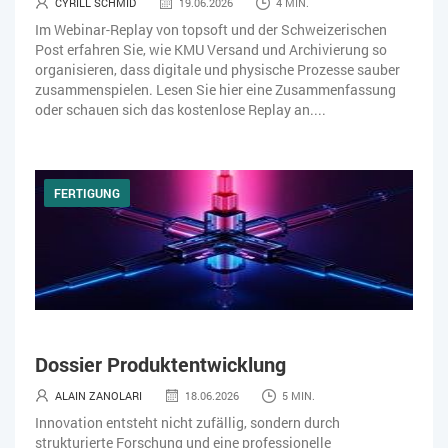
CYRILL SCHMID
19.06.2026
4 MIN.
Im Webinar-Replay von topsoft und der Schweizerischen
Post erfahren Sie, wie KMU Versand und Archivierung so
organisieren, dass digitale und physische Prozesse sauber
zusammenspielen. Lesen Sie hier eine Zusammenfassung
oder schauen sich das kostenlose Replay an....
FERTIGUNG
Dossier Produktentwicklung
ALAIN ZANOLARI
18.06.2026
5 MIN.
Innovation entsteht nicht zufällig, sondern durch
strukturierte Forschung und eine professionelle