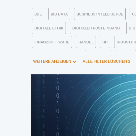
BDE
BIG DATA
BUSINESS INTELLIGENCE
C
DIGITALE ETHIK
DIGITALER POSTEINGANG
DIG
FINANZSOFTWARE
HANDEL
HR
INDUSTRIE
KÜNSTLICHE INTELLIGENZ
LOGISTIK
LOHN
WEITERE ANZEIGEN
ALLE FILTER LÖSCHEN
x
PIM
PROJEKTMANAGEMENT
SEO
SERVICE
SOFTWAREENTWICKLUNG
SWONET
TRANSPOR
WEBDESIGN
WEB-SHOP
ZEITWIRTSCHAFT