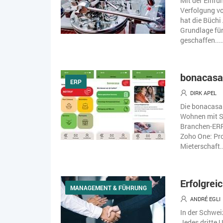
Mit der Einfü
Verfolgung v
hat die Büchi
Grundlage für
geschaffen....
bonacasa
ERP
DIRK APEL
Die bonacasa 
Wohnen mit Se
Branchen-ERP 
Zoho One: Pro
Mieterschaft..
Erfolgrei
MANAGEMENT & FÜHRUNG
ANDRÉ EGLI
In der Schwei
Jedes dritte 