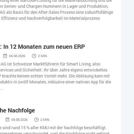
hrung einer Barcode-Lösung für die Materialbuchung und die
on Serien- und Chargen-Nummern in Lager und Produktion,
 AG als Basis für den After-Sales Prozess eine zukunftsfähige
 Effizienz und Nachverfolgbarkeit im Materialprozess
: In 12 Monaten zum neuen ERP
04.08.2026
2 MIN.
AG ist Schweizer Marktführerin für Smart Living, also
rvices und Sicherheit. Ihr über Jahre eigens entwickeltes
brachte keinen echten Vorteil mehr. Die Ablösung kam mit
duktiv in zwölf Monaten, inklusive einer nativen App für die
..
che Nachfolge
04.08.2026
2 MIN.
z sind rund 15 % aller KMU mit der Nachfolge beschäftigt.
Unternehmen verschwindet, weil die Nachfolge nicht gelingt.