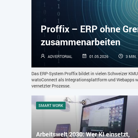
Proffix – ERP ohne Gr
zusammenarbeiten
ADVERTORIAL
01.05.2026
3 MIN.
Das ERP-System Proffix bildet in vielen Schweizer KMU
watoConnect als Integrationsplattform und Webapps 
vernetzter Prozesse.
SMART WORK
Arbeitswelt 2030: Wer KI einsetzt,