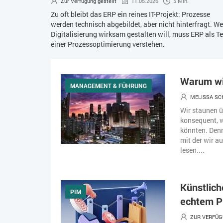
Zur Verfügung gestellt
11.05.2026
5 Min.
Zu oft bleibt das ERP ein reines IT-Projekt: Prozesse
werden technisch abgebildet, aber nicht hinterfragt. We
Digitalisierung wirksam gestalten will, muss ERP als Te
einer Prozessoptimierung verstehen.
Warum wir
MANAGEMENT & FÜHRUNG
MELISSA S
Wir staunen ü
konsequent, w
könnten. Denn
mit der wir a
lesen....
Künstlich
PIM
echtem P
ZUR VERFÜG