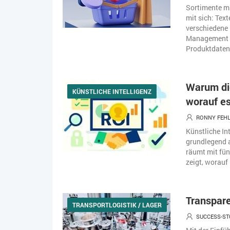
Sortimente mi
mit sich: Tex
verschiedene 
Management (P
Produktdatena
Warum die
KÜNSTLICHE INTELLIGENZ
worauf e
RONNY FEH
Künstliche In
grundlegend a
räumt mit fün
zeigt, worauf
Transpare
TRANSPORTLOGISTIK / LAGER
SUCCESS-S