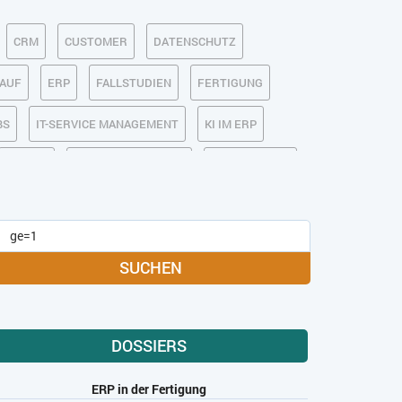
CRM
CUSTOMER
DATENSCHUTZ
KAUF
ERP
FALLSTUDIEN
FERTIGUNG
BS
IT-SERVICE MANAGEMENT
KI IM ERP
MOBILE
ONLINE-MARKETING
OPEN SOURCE
MEDIA
SOFTWARE-AS-A-SERVICE
USABILITY
USER EXPERIENCE
SUCHEN
DOSSIERS
ERP in der Fertigung