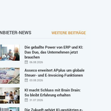
NBIETER-NEWS
WEITERE BEITRÄGE
Die geballte Power von ERP und KI:
Das Duo, das Unternehmen jetzt
brauchen
06.08.2026
Asseco erweitert APplus um globale
Steuer- und E‑Invoicing‑Funktionen
03.08.2026
KI macht Schluss mit Brain Drain:
So bleibt Erfahrung erhalten
31.07.2026
Die Zukunft gehört KI-gestützten e-