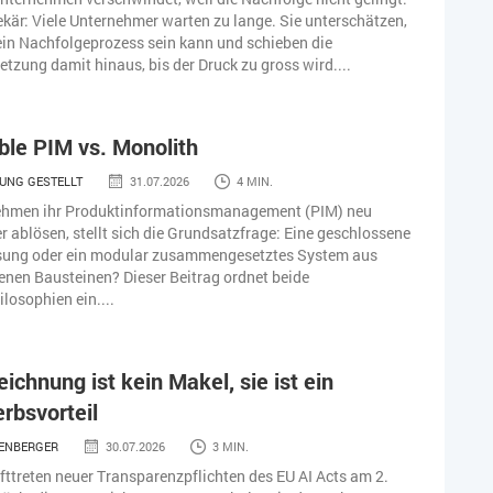
kär: Viele Unternehmer warten zu lange. Sie unterschätzen,
in Nachfolgeprozess sein kann und schieben die
tzung damit hinaus, bis der Druck zu gross wird....
le PIM vs. Monolith
UNG GESTELLT
31.07.2026
4 MIN.
hmen ihr Produktinformationsmanagement (PIM) neu
r ablösen, stellt sich die Grundsatzfrage: Eine geschlossene
ösung oder ein modular zusammengesetztes System aus
fenen Bausteinen? Dieser Beitrag ordnet beide
losophien ein....
ichnung ist kein Makel, sie ist ein
rbsvorteil
LENBERGER
30.07.2026
3 MIN.
fttreten neuer Transparenzpflichten des EU AI Acts am 2.