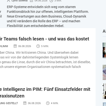
Cyrill Schmid
04.06.2026
3 Min.
ERP-Systeme entwickeln sich weg vom starren
r
Funktionsblock hin zur offenen, intelligenten Plattform.
il
Neue Erwartungen aus dem Business, Cloud‑Dynamik
und KI verändern die Rolle des ERP – und machen
Flexibilität zum entscheidenden Hebel.
A
 Teams falsch lesen - und was das kostet
CHLIMM
06.08.2026
5 MIN.
ber China. Wir kritisieren China. Und übersehen dabei
as wir von der dahinterliegenden Systemlogik lernen
 genau die Linse, durch die wir China betrachten, ist dieselbe,
uch unsere eigenen Organisationen systematisch falsch
e Intelligenz im PIM: Fünf Einsatzfelder mit
raxisnutzen
UNG GESTELLT
06.08.2026
4 MIN.