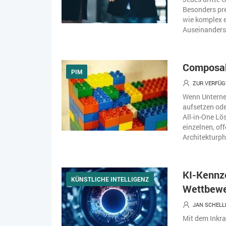
Besonders pre
wie komplex e
Auseinanderse
Composab
PIM
ZUR VERFÜG
Wenn Unterne
aufsetzen ode
All-in-One L
einzelnen, of
Architekturphi
KI-Kennze
KÜNSTLICHE INTELLIGENZ
Wettbewe
JAN SCHEL
Mit dem Inkra