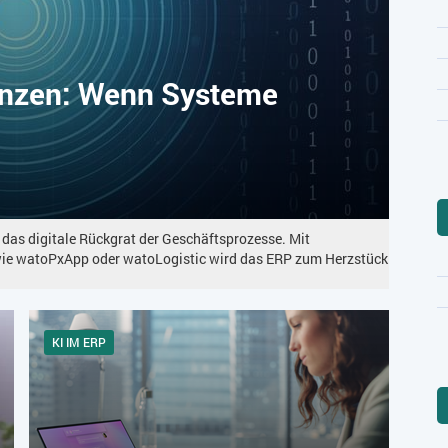
enzen: Wenn Systeme
 das digitale Rückgrat der Geschäftsprozesse. Mit
wie watoPxApp oder watoLogistic wird das ERP zum Herzstück
KI IM ERP