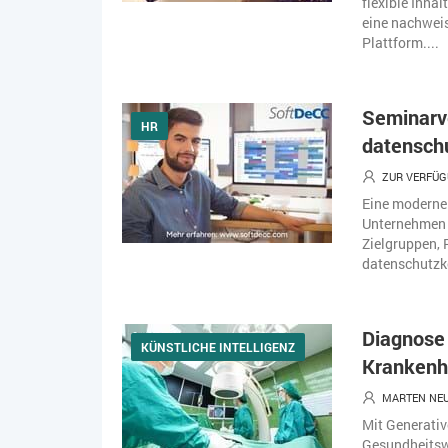
flexible Inhal
eine nachweiss
Plattform....
Seminarve
HR
datensch
ZUR VERFÜG
Eine moderne 
Unternehmen 
Zielgruppen, 
datenschutzko
Diagnose 
KÜNSTLICHE INTELLIGENZ
Krankenh
MARTEN NE
Mit Generative
Gesundheitswe