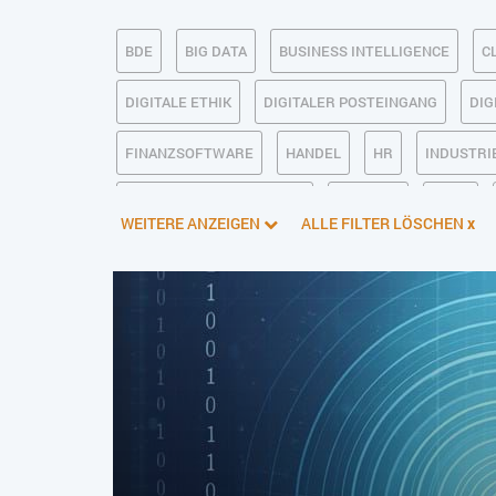
BDE
BIG DATA
BUSINESS INTELLIGENCE
C
DIGITALE ETHIK
DIGITALER POSTEINGANG
DIG
FINANZSOFTWARE
HANDEL
HR
INDUSTRIE
KÜNSTLICHE INTELLIGENZ
LOGISTIK
LOHN
WEITERE ANZEIGEN
ALLE FILTER LÖSCHEN
x
PIM
PROJEKTMANAGEMENT
SEO
SERVICE
SOFTWAREENTWICKLUNG
SWONET
TRANSPOR
WEBDESIGN
WEB-SHOP
ZEITWIRTSCHAFT