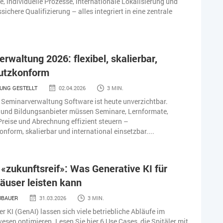
te, individuelle Prozesse, internationale Lokalisierung und
ichere Qualifizierung – alles integriert in eine zentrale
rwaltung 2026: flexibel, skalierbar,
utzkonform
UNG GESTELLT
02.04.2026
3 MIN.
Seminarverwaltung Software ist heute unverzichtbar.
und Bildungsanbieter müssen Seminare, Lernformate,
Preise und Abrechnung effizient steuern –
nform, skalierbar und international einsetzbar....
«zukunftsreif»: Was Generative KI für
äuser leisten kann
UBAUER
31.03.2026
3 MIN.
r KI (GenAI) lassen sich viele betriebliche Abläufe im
sen optimieren. Lesen Sie hier 6 Use Cases, die Spitäler mit