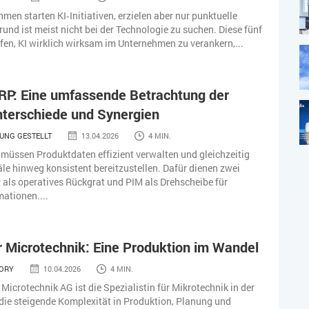
men starten KI‑Initiativen, erzielen aber nur punktuelle
rund ist meist nicht bei der Technologie zu suchen. Diese fünf
lfen, KI wirklich wirksam im Unternehmen zu verankern,...
RP: Eine umfassende Betrachtung der
terschiede und Synergien
UNG GESTELLT
13.04.2026
4 MIN.
üssen Produktdaten effizient verwalten und gleichzeitig
äle hinweg konsistent bereitzustellen. Dafür dienen zwei
als operatives Rückgrat und PIM als Drehscheibe für
ationen....
 Microtechnik: Eine Produktion im Wandel
TORY
10.04.2026
4 MIN.
 Microtechnik AG ist die Spezialistin für Mikrotechnik in der
ie steigende Komplexität in Produktion, Planung und