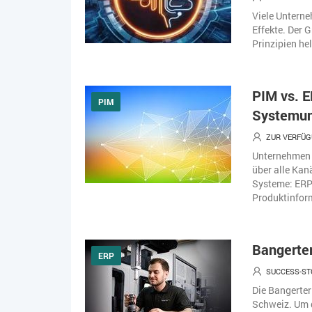
Viele Unterneh
Effekte. Der G
Prinzipien he
PIM vs. E
PIM
Systemun
ZUR VERFÜG
Unternehmen m
über alle Kan
Systeme: ERP 
Produktinform
Bangerter
ERP
SUCCESS-S
Die Bangerter
Schweiz. Um d