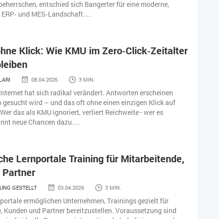
beherrschen, entschied sich Bangerter für eine moderne,
e ERP‑ und MES‑Landschaft....
hne Klick: Wie KMU im Zero‑Click‑Zeitalter
bleiben
LARI
08.04.2026
3 MIN.
Internet hat sich radikal verändert. Antworten erscheinen
o gesucht wird – und das oft ohne einen einzigen Klick auf
Wer das als KMU ignoriert, verliert Reichweite - wer es
innt neue Chancen dazu....
che Lernportale Training für Mitarbeitende,
 Partner
UNG GESTELLT
03.04.2026
3 MIN.
ortale ermöglichen Unternehmen, Trainings gezielt für
, Kunden und Partner bereitzustellen. Voraussetzung sind