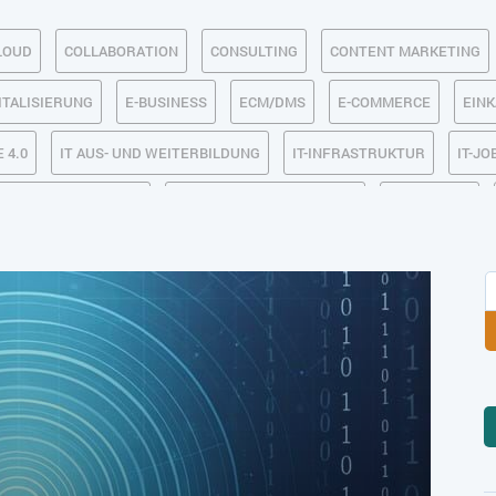
LOUD
COLLABORATION
CONSULTING
CONTENT MARKETING
ITALISIERUNG
E-BUSINESS
ECM/DMS
E-COMMERCE
EIN
 4.0
IT AUS- UND WEITERBILDUNG
IT-INFRASTRUKTUR
IT-JO
MACHINE LEARNING
MANAGEMENT & FÜHRUNG
MARKETING
SICHERHEIT
SMART WORK
SOCIAL COMMERCE
SOCIAL-
TLOGISTIK / LAGER
TRENDKOMPASS 2025
TRENDKOMPASS 2026