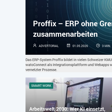
Proffix – ERP ohne Gr
zusammenarbeiten
ADVERTORIAL
01.05.2026
3 MIN.
Das ERP-System Proffix bildet in vielen Schweizer KMU
watoConnect als Integrationsplattform und Webapps 
vernetzter Prozesse.
SMART WORK
Arbeitswelt 2030: Wer KI einsetzt,