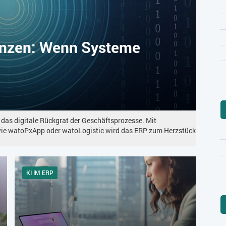
enzen: Wenn Systeme
 das digitale Rückgrat der Geschäftsprozesse. Mit
wie watoPxApp oder watoLogistic wird das ERP zum Herzstück
KI IM ERP