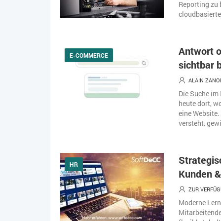
Reporting zu 
cloudbasiert
Antwort o
E-COMMERCE
sichtbar 
ALAIN ZANO
Die Suche im 
heute dort, w
eine Website. 
versteht, gew
Strategis
HR
Kunden &
ZUR VERFÜG
Moderne Lernp
Mitarbeitende