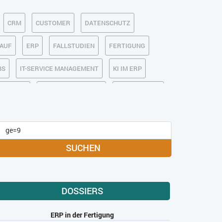
CRM
CUSTOMER
DATENSCHUTZ
KAUF
ERP
FALLSTUDIEN
FERTIGUNG
BS
IT-SERVICE MANAGEMENT
KI IM ERP
MOBILE
ONLINE-MARKETING
OPEN SOURCE
MEDIA
SOFTWARE-AS-A-SERVICE
USABILITY
USER EXPERIENCE
SUCHEN
DOSSIERS
ERP in der Fertigung