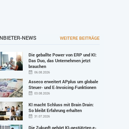
NBIETER-NEWS
WEITERE BEITRÄGE
Die geballte Power von ERP und KI:
Das Duo, das Unternehmen jetzt
brauchen
06.08.2026
Asseco erweitert APplus um globale
Steuer- und E‑Invoicing‑Funktionen
03.08.2026
KI macht Schluss mit Brain Drain:
So bleibt Erfahrung erhalten
31.07.2026
Die Zukunft gehört KI-gestützten e-