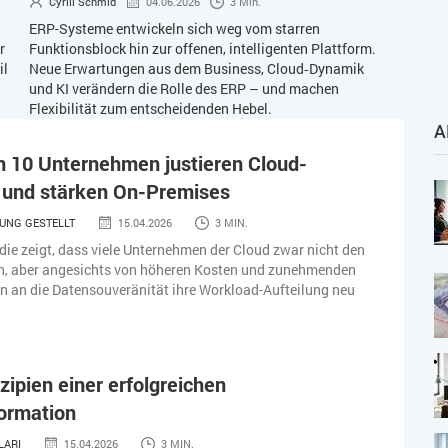
Cyrill Schmid
04.06.2026
3 Min.
ERP-Systeme entwickeln sich weg vom starren
r
Funktionsblock hin zur offenen, intelligenten Plattform.
il
Neue Erwartungen aus dem Business, Cloud‑Dynamik
und KI verändern die Rolle des ERP – und machen
Flexibilität zum entscheidenden Hebel.
A
n 10 Unternehmen justieren Cloud-
e und stärken On-Premises
UNG GESTELLT
15.04.2026
3 MIN.
die zeigt, dass viele Unternehmen der Cloud zwar nicht den
n, aber angesichts von höheren Kosten und zunehmenden
 an die Datensouveränität ihre Workload-Aufteilung neu
nzipien einer erfolgreichen
ormation
LARI
15.04.2026
3 MIN.