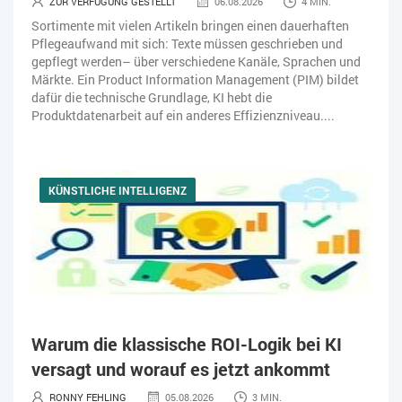
ZUR VERFÜGUNG GESTELLT
06.08.2026
4 MIN.
Sortimente mit vielen Artikeln bringen einen dauerhaften
Pflegeaufwand mit sich: Texte müssen geschrieben und
gepflegt werden– über verschiedene Kanäle, Sprachen und
Märkte. Ein Product Information Management (PIM) bildet
dafür die technische Grundlage, KI hebt die
Produktdatenarbeit auf ein anderes Effizienzniveau....
KÜNSTLICHE INTELLIGENZ
Warum die klassische ROI-Logik bei KI
versagt und worauf es jetzt ankommt
RONNY FEHLING
05.08.2026
3 MIN.