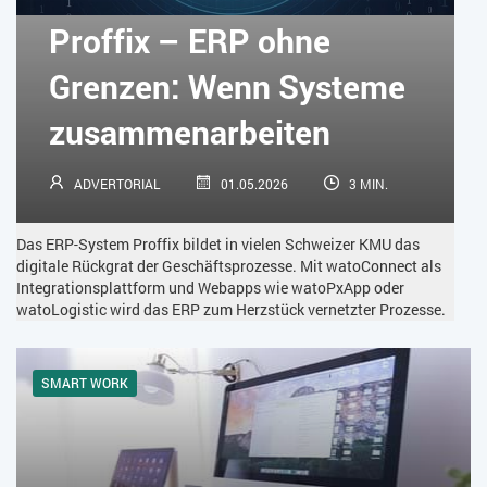
KÜNSTLICHE INTELLIGENZ
LOGISTIK
LOHN
Proffix – ERP ohne
MACHINE LEARNING
MANAGEMENT & FÜHRUNG
Grenzen: Wenn Systeme
MARKETING
MOBILE
ONLINE-MARKETING
zusammenarbeiten
OPEN SOURCE
PIM
PROJEKTMANAGEMENT
SEO
ADVERTORIAL
01.05.2026
3 MIN.
SERVICE
SICHERHEIT
SMART WORK
Das ERP-System Proffix bildet in vielen Schweizer KMU das
SOCIAL COMMERCE
SOCIAL-MEDIA
digitale Rückgrat der Geschäftsprozesse. Mit watoConnect als
Integrationsplattform und Webapps wie watoPxApp oder
watoLogistic wird das ERP zum Herzstück vernetzter Prozesse.
SOFTWARE-AS-A-SERVICE
SOFTWAREENTWICKLUNG
SWONET
TRANSPORTLOGISTIK / LAGER
SMART WORK
TRENDKOMPASS 2025
TRENDKOMPASS 2026
USABILITY
USER EXPERIENCE
WEBDESIGN
WEB-SHOP