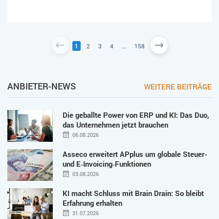
1
2
3
4
...
158
ANBIETER-NEWS
WEITERE BEITRÄGE
Die geballte Power von ERP und KI: Das Duo,
das Unternehmen jetzt brauchen
06.08.2026
Asseco erweitert APplus um globale Steuer-
und E‑Invoicing‑Funktionen
03.08.2026
KI macht Schluss mit Brain Drain: So bleibt
Erfahrung erhalten
31.07.2026