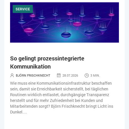
SERVICE
So gelingt prozessintegrierte
Kommunikation
BJÖRN FRISCHKNECHT
28.07.2026
3 MIN.
Wie muss eine Kommunikationsinfrastruktur beschaffen
sein, damit sie Erreichbarkeit sicherstellt, bei täglichen
Routinen wirklich entlastet, durchgängige Transparenz
herstellt und für mehr Zufriedenheit bei Kunden und
Mitarbeitenden sorgt? Björn Frischknecht bringt Licht ins
Dunkel....