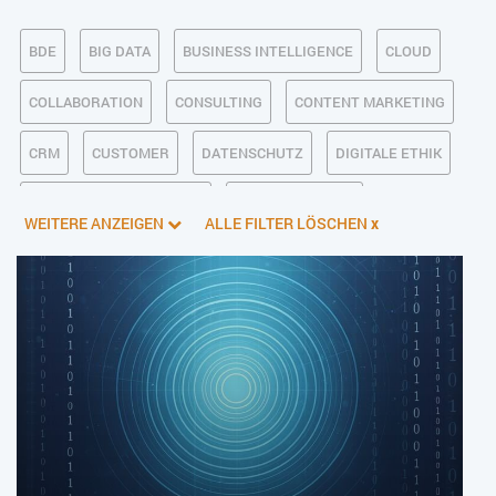
BDE
BIG DATA
BUSINESS INTELLIGENCE
CLOUD
COLLABORATION
CONSULTING
CONTENT MARKETING
CRM
CUSTOMER
DATENSCHUTZ
DIGITALE ETHIK
DIGITALER POSTEINGANG
DIGITALISIERUNG
WEITERE ANZEIGEN
ALLE FILTER LÖSCHEN
x
E-BUSINESS
ECM/DMS
E-COMMERCE
EINKAUF
ERP
FALLSTUDIEN
FERTIGUNG
FINANZSOFTWARE
HANDEL
HR
INDUSTRIE 4.0
IT AUS- UND WEITERBILDUNG
IT-INFRASTRUKTUR
IT-JOBS
IT-SERVICE MANAGEMENT
KI IM ERP