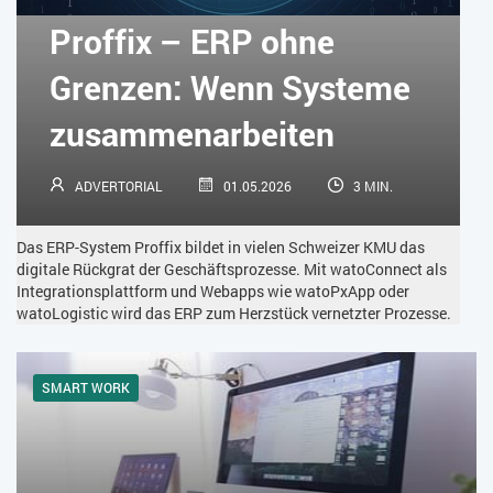
KÜNSTLICHE INTELLIGENZ
LOGISTIK
LOHN
Proffix – ERP ohne
MACHINE LEARNING
MANAGEMENT & FÜHRUNG
Grenzen: Wenn Systeme
MARKETING
MOBILE
ONLINE-MARKETING
zusammenarbeiten
OPEN SOURCE
PIM
PROJEKTMANAGEMENT
SEO
ADVERTORIAL
01.05.2026
3 MIN.
SERVICE
SICHERHEIT
SMART WORK
Das ERP-System Proffix bildet in vielen Schweizer KMU das
SOCIAL COMMERCE
SOCIAL-MEDIA
digitale Rückgrat der Geschäftsprozesse. Mit watoConnect als
Integrationsplattform und Webapps wie watoPxApp oder
watoLogistic wird das ERP zum Herzstück vernetzter Prozesse.
SOFTWARE-AS-A-SERVICE
SOFTWAREENTWICKLUNG
SWONET
TRANSPORTLOGISTIK / LAGER
SMART WORK
TRENDKOMPASS 2025
TRENDKOMPASS 2026
USABILITY
USER EXPERIENCE
WEBDESIGN
WEB-SHOP