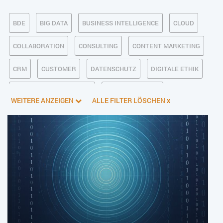
BDE
BIG DATA
BUSINESS INTELLIGENCE
CLOUD
COLLABORATION
CONSULTING
CONTENT MARKETING
CRM
CUSTOMER
DATENSCHUTZ
DIGITALE ETHIK
DIGITALER POSTEINGANG
DIGITALISIERUNG
WEITERE ANZEIGEN
ALLE FILTER LÖSCHEN
x
E-BUSINESS
ECM/DMS
E-COMMERCE
EINKAUF
ERP
FALLSTUDIEN
FERTIGUNG
FINANZSOFTWARE
HANDEL
HR
INDUSTRIE 4.0
IT AUS- UND WEITERBILDUNG
IT-INFRASTRUKTUR
IT-JOBS
IT-SERVICE MANAGEMENT
KI IM ERP