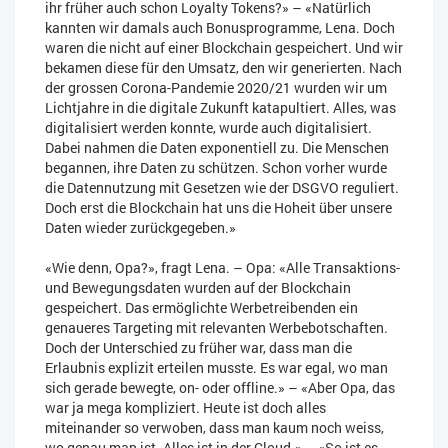
ihr früher auch schon Loyalty Tokens?» – «Natürlich
kannten wir damals auch Bonusprogramme, Lena. Doch
waren die nicht auf einer Blockchain gespeichert. Und wir
bekamen diese für den Umsatz, den wir generierten. Nach
der grossen Corona-Pandemie 2020/21 wurden wir um
Lichtjahre in die digitale Zukunft katapultiert. Alles, was
digitalisiert werden konnte, wurde auch digitalisiert.
Dabei nahmen die Daten exponentiell zu. Die Menschen
begannen, ihre Daten zu schützen. Schon vorher wurde
die Datennutzung mit Gesetzen wie der DSGVO reguliert.
Doch erst die Blockchain hat uns die Hoheit über unsere
Daten wieder zurückgegeben.»
«Wie denn, Opa?», fragt Lena. – Opa: «Alle Transaktions-
und Bewegungsdaten wurden auf der Blockchain
gespeichert. Das ermöglichte Werbetreibenden ein
genaueres Targeting mit relevanten Werbebotschaften.
Doch der Unterschied zu früher war, dass man die
Erlaubnis explizit erteilen musste. Es war egal, wo man
sich gerade bewegte, on- oder offline.» – «Aber Opa, das
war ja mega kompliziert. Heute ist doch alles
miteinander so verwoben, dass man kaum noch weiss,
wo genau man ist. Alles ist in der Cloud.» – «So ist es,