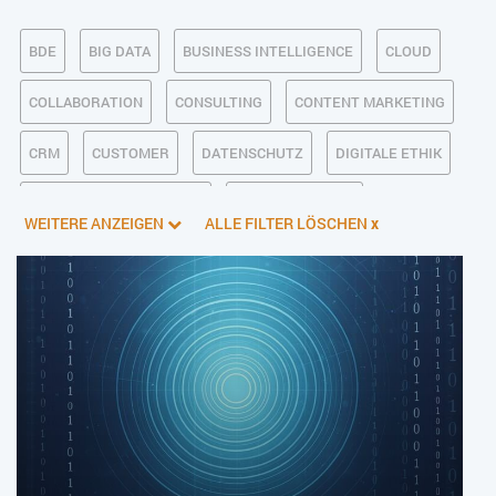
BDE
BIG DATA
BUSINESS INTELLIGENCE
CLOUD
COLLABORATION
CONSULTING
CONTENT MARKETING
CRM
CUSTOMER
DATENSCHUTZ
DIGITALE ETHIK
DIGITALER POSTEINGANG
DIGITALISIERUNG
WEITERE ANZEIGEN
ALLE FILTER LÖSCHEN
x
E-BUSINESS
ECM/DMS
E-COMMERCE
EINKAUF
ERP
FALLSTUDIEN
FERTIGUNG
FINANZSOFTWARE
HANDEL
HR
INDUSTRIE 4.0
IT AUS- UND WEITERBILDUNG
IT-INFRASTRUKTUR
IT-JOBS
IT-SERVICE MANAGEMENT
KI IM ERP