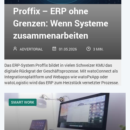
KÜNSTLICHE INTELLIGENZ
LOGISTIK
LOHN
Proffix – ERP ohne
MACHINE LEARNING
MANAGEMENT & FÜHRUNG
Grenzen: Wenn Systeme
MARKETING
MOBILE
ONLINE-MARKETING
zusammenarbeiten
OPEN SOURCE
PIM
PROJEKTMANAGEMENT
SEO
ADVERTORIAL
01.05.2026
3 MIN.
SERVICE
SICHERHEIT
SMART WORK
Das ERP-System Proffix bildet in vielen Schweizer KMU das
SOCIAL COMMERCE
SOCIAL-MEDIA
digitale Rückgrat der Geschäftsprozesse. Mit watoConnect als
Integrationsplattform und Webapps wie watoPxApp oder
watoLogistic wird das ERP zum Herzstück vernetzter Prozesse.
SOFTWARE-AS-A-SERVICE
SOFTWAREENTWICKLUNG
SWONET
TRANSPORTLOGISTIK / LAGER
SMART WORK
TRENDKOMPASS 2025
TRENDKOMPASS 2026
USABILITY
USER EXPERIENCE
WEBDESIGN
WEB-SHOP