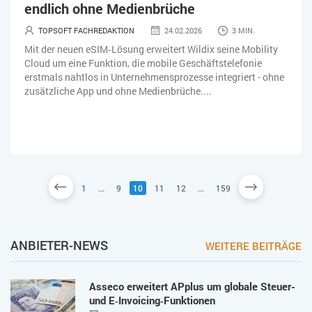
endlich ohne Medienbrüche
TOPSOFT FACHREDAKTION
24.02.2026
3 MIN.
Mit der neuen eSIM‑Lösung erweitert Wildix seine Mobility
Cloud um eine Funktion, die mobile Geschäftstelefonie
erstmals nahtlos in Unternehmensprozesse integriert - ohne
zusätzliche App und ohne Medienbrüche....
1
...
9
10
11
12
...
159
ANBIETER-NEWS
WEITERE BEITRÄGE
Asseco erweitert APplus um globale Steuer-
und E‑Invoicing‑Funktionen