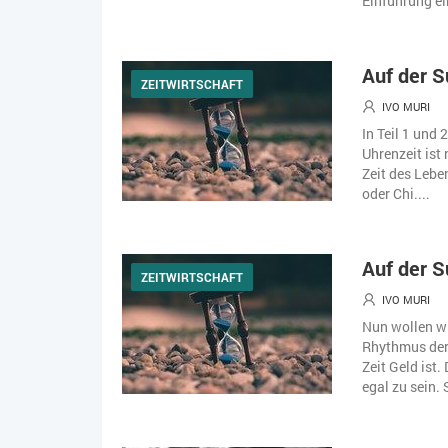
Einführung ein
Auf der S
ZEITWIRTSCHAFT
IVO MURI
In Teil 1 und 
Uhrenzeit ist
Zeit des Lebe
oder Chi....
Auf der S
ZEITWIRTSCHAFT
IVO MURI
Nun wollen w
Rhythmus der 
Zeit Geld ist
egal zu sein. 