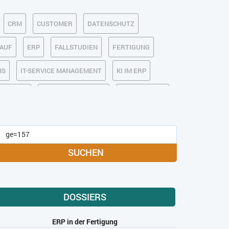
CRM
CUSTOMER
DATENSCHUTZ
KAUF
ERP
FALLSTUDIEN
FERTIGUNG
BS
IT-SERVICE MANAGEMENT
KI IM ERP
MOBILE
ONLINE-MARKETING
OPEN SOURCE
MEDIA
SOFTWARE-AS-A-SERVICE
USABILITY
USER EXPERIENCE
SUCHEN
DOSSIERS
ERP in der Fertigung