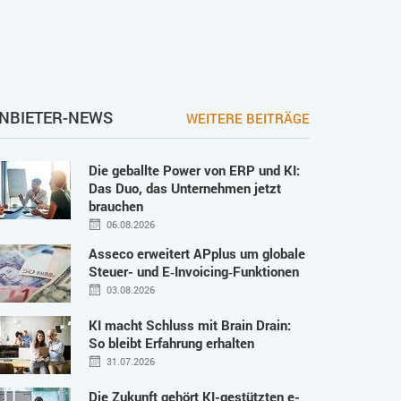
NBIETER-NEWS
WEITERE BEITRÄGE
Die geballte Power von ERP und KI:
Das Duo, das Unternehmen jetzt
brauchen
06.08.2026
Asseco erweitert APplus um globale
Steuer- und E‑Invoicing‑Funktionen
03.08.2026
KI macht Schluss mit Brain Drain:
So bleibt Erfahrung erhalten
31.07.2026
Die Zukunft gehört KI-gestützten e-