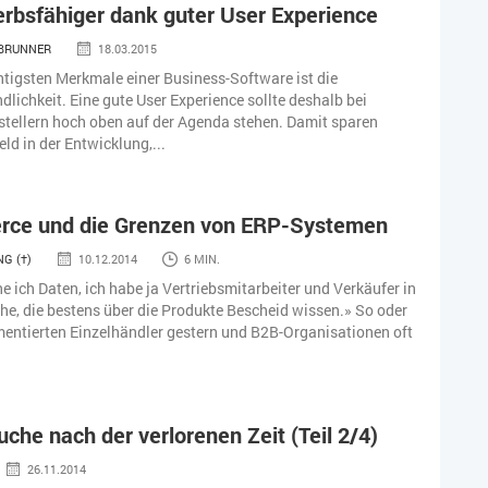
rbsfähiger dank guter User Experience
 BRUNNER
18.03.2015
htigsten Merkmale einer Business-Software ist die
dlichkeit. Eine gute User Experience sollte deshalb bei
tellern hoch oben auf der Agenda stehen. Damit sparen
eld in der Entwicklung,...
ce und die Grenzen von ERP-Systemen
G (†)
10.12.2014
6 MIN.
 ich Daten, ich habe ja Vertriebsmitarbeiter und Verkäufer in
he, die bestens über die Produkte Bescheid wissen.» So oder
entierten Einzelhändler gestern und B2B-Organisationen oft
uche nach der verlorenen Zeit (Teil 2/4)
26.11.2014