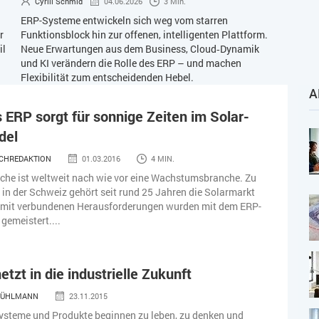
Cyrill Schmid
04.06.2026
3 Min.
ERP-Systeme entwickeln sich weg vom starren
r
Funktionsblock hin zur offenen, intelligenten Plattform.
il
Neue Erwartungen aus dem Business, Cloud‑Dynamik
und KI verändern die Rolle des ERP – und machen
Flexibilität zum entscheidenden Hebel.
A
ERP sorgt für sonnige Zeiten im Solar-
del
CHREDAKTION
01.03.2016
4 MIN.
che ist weltweit nach wie vor eine Wachstumsbranche. Zu
 in der Schweiz gehört seit rund 25 Jahren die Solarmarkt
mit verbundenen Herausforderungen wurden mit dem ERP-
gemeistert....
etzt in die industrielle Zukunft
 BÜHLMANN
23.11.2015
ysteme und Produkte beginnen zu leben, zu denken und