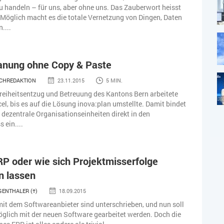
u handeln – für uns, aber ohne uns. Das Zauberwort heisst
. Möglich macht es die totale Vernetzung von Dingen, Daten
....
anung ohne Copy & Paste
CHREDAKTION
23.11.2015
5 MIN.
reiheitsentzug und Betreuung des Kantons Bern arbeitete
el, bis es auf die Lösung inova:plan umstellte. Damit bindet
dezentrale Organisationseinheiten direkt in den
 ein....
P oder wie sich Projektmisserfolge
n lassen
GENTHALER (†)
18.09.2015
mit dem Softwareanbieter sind unterschrieben, und nun soll
öglich mit der neuen Software gearbeitet werden. Doch die