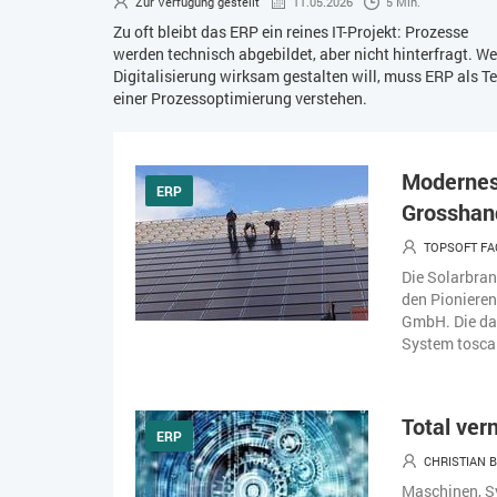
Zur Verfügung gestellt
11.05.2026
5 Min.
Zu oft bleibt das ERP ein reines IT-Projekt: Prozesse
werden technisch abgebildet, aber nicht hinterfragt. We
Digitalisierung wirksam gestalten will, muss ERP als Te
einer Prozessoptimierung verstehen.
Modernes 
ERP
Grosshan
TOPSOFT FA
Die Solarbran
den Pionieren
GmbH. Die da
System tosca 
Total vern
ERP
CHRISTIAN
Maschinen, S