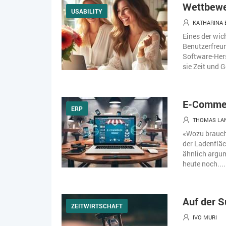
Wettbewe
USABILITY
KATHARINA
Eines der wic
Benutzerfreun
Software-Hers
sie Zeit und G
E-Commer
ERP
THOMAS LAN
«Wozu brauche
der Ladenfläc
ähnlich argum
heute noch....
Auf der S
ZEITWIRTSCHAFT
IVO MURI