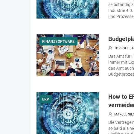
selbständig z
Industrie 4.0
und Prozessen
Budgetpl
FINANZSOFTWARE
TOPSOFT FA
Das Amt für F
immer mit Exc
das Amt auch 
Budgetprozess
How to ER
ERP
vermeide
MARCEL SIE
Die Verträge 
so bald als m