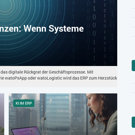
enzen: Wenn Systeme
 das digitale Rückgrat der Geschäftsprozesse. Mit
wie watoPxApp oder watoLogistic wird das ERP zum Herzstück
KI IM ERP