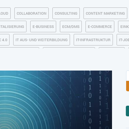
LOUD
COLLABORATION
CONSULTING
CONTENT MARKETING
ITALISIERUNG
E-BUSINESS
ECM/DMS
E-COMMERCE
EIN
 4.0
IT AUS- UND WEITERBILDUNG
IT-INFRASTRUKTUR
IT-JO
MACHINE LEARNING
MANAGEMENT & FÜHRUNG
MARKETING
SICHERHEIT
SMART WORK
SOCIAL COMMERCE
SOCIAL-
TLOGISTIK / LAGER
TRENDKOMPASS 2025
TRENDKOMPASS 2026