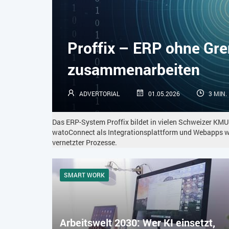
Proffix – ERP ohne Gr
zusammenarbeiten
ADVERTORIAL
01.05.2026
3 MIN.
Das ERP-System Proffix bildet in vielen Schweizer KMU
watoConnect als Integrationsplattform und Webapps 
vernetzter Prozesse.
SMART WORK
Arbeitswelt 2030: Wer KI einsetzt,