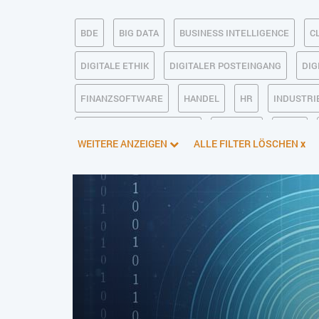
BDE
BIG DATA
BUSINESS INTELLIGENCE
C
DIGITALE ETHIK
DIGITALER POSTEINGANG
DIG
FINANZSOFTWARE
HANDEL
HR
INDUSTRIE
KÜNSTLICHE INTELLIGENZ
LOGISTIK
LOHN
WEITERE ANZEIGEN
ALLE FILTER LÖSCHEN
x
PIM
PROJEKTMANAGEMENT
SEO
SERVICE
SOFTWAREENTWICKLUNG
SWONET
TRANSPOR
WEBDESIGN
WEB-SHOP
ZEITWIRTSCHAFT