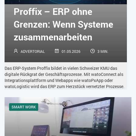
KÜNSTLICHE INTELLIGENZ
LOGISTIK
LOHN
Proffix – ERP ohne
MACHINE LEARNING
MANAGEMENT & FÜHRUNG
Grenzen: Wenn Systeme
MARKETING
MOBILE
ONLINE-MARKETING
zusammenarbeiten
OPEN SOURCE
PIM
PROJEKTMANAGEMENT
SEO
ADVERTORIAL
01.05.2026
3 MIN.
SERVICE
SICHERHEIT
SMART WORK
Das ERP-System Proffix bildet in vielen Schweizer KMU das
SOCIAL COMMERCE
SOCIAL-MEDIA
digitale Rückgrat der Geschäftsprozesse. Mit watoConnect als
Integrationsplattform und Webapps wie watoPxApp oder
watoLogistic wird das ERP zum Herzstück vernetzter Prozesse.
SOFTWARE-AS-A-SERVICE
SOFTWAREENTWICKLUNG
SWONET
TRANSPORTLOGISTIK / LAGER
SMART WORK
TRENDKOMPASS 2025
TRENDKOMPASS 2026
USABILITY
USER EXPERIENCE
WEBDESIGN
WEB-SHOP