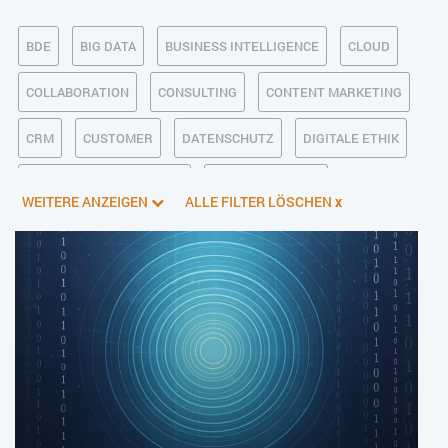
BDE
BIG DATA
BUSINESS INTELLIGENCE
CLOUD
COLLABORATION
CONSULTING
CONTENT MARKETING
CRM
CUSTOMER
DATENSCHUTZ
DIGITALE ETHIK
DIGITALER POSTEINGANG
DIGITALISIERUNG
WEITERE ANZEIGEN
ALLE FILTER LÖSCHEN
x
E-BUSINESS
ECM/DMS
E-COMMERCE
EINKAUF
ERP
FALLSTUDIEN
FERTIGUNG
FINANZSOFTWARE
HANDEL
HR
INDUSTRIE 4.0
IT AUS- UND WEITERBILDUNG
IT-INFRASTRUKTUR
IT-JOBS
IT-SERVICE MANAGEMENT
KI IM ERP