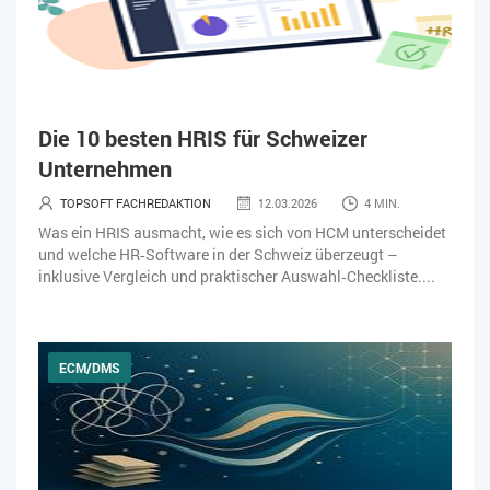
Die 10 besten HRIS für Schweizer
Unternehmen
TOPSOFT FACHREDAKTION
12.03.2026
4 MIN.
Was ein HRIS ausmacht, wie es sich von HCM unterscheidet
und welche HR‑Software in der Schweiz überzeugt –
inklusive Vergleich und praktischer Auswahl‑Checkliste....
ECM/DMS