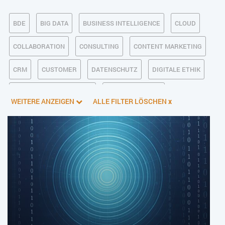
BDE
BIG DATA
BUSINESS INTELLIGENCE
CLOUD
COLLABORATION
CONSULTING
CONTENT MARKETING
CRM
CUSTOMER
DATENSCHUTZ
DIGITALE ETHIK
DIGITALER POSTEINGANG
DIGITALISIERUNG
WEITERE ANZEIGEN
ALLE FILTER LÖSCHEN
x
E-BUSINESS
ECM/DMS
E-COMMERCE
EINKAUF
ERP
FALLSTUDIEN
FERTIGUNG
FINANZSOFTWARE
HANDEL
HR
INDUSTRIE 4.0
IT AUS- UND WEITERBILDUNG
IT-INFRASTRUKTUR
IT-JOBS
IT-SERVICE MANAGEMENT
KI IM ERP