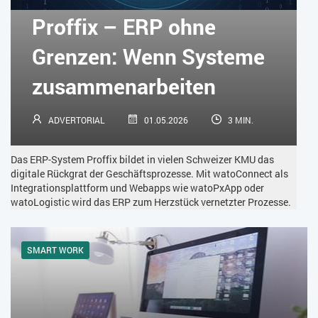
KÜNSTLICHE INTELLIGENZ
LOGISTIK
LOHN
Proffix – ERP ohne
MACHINE LEARNING
MANAGEMENT & FÜHRUNG
Grenzen: Wenn Systeme
MARKETING
MOBILE
ONLINE-MARKETING
zusammenarbeiten
OPEN SOURCE
PIM
PROJEKTMANAGEMENT
SEO
ADVERTORIAL
01.05.2026
3 MIN.
SERVICE
SICHERHEIT
SMART WORK
Das ERP-System Proffix bildet in vielen Schweizer KMU das
SOCIAL COMMERCE
SOCIAL-MEDIA
digitale Rückgrat der Geschäftsprozesse. Mit watoConnect als
Integrationsplattform und Webapps wie watoPxApp oder
watoLogistic wird das ERP zum Herzstück vernetzter Prozesse.
SOFTWARE-AS-A-SERVICE
SOFTWAREENTWICKLUNG
SWONET
TRANSPORTLOGISTIK / LAGER
SMART WORK
TRENDKOMPASS 2025
TRENDKOMPASS 2026
USABILITY
USER EXPERIENCE
WEBDESIGN
WEB-SHOP