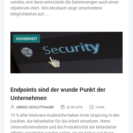
werden, erst dann entwickeln die Datenmengen auch einen
objektiven Wert. Nils Mosbach zeigt verschiedene
Möglichkeiten auf....
SICHERHEIT
Endpoints sind der wunde Punkt der
Unternehmen
SERGEJ SCHLOTTHAUER
20.08.2018
3 MIN.
70 % aller Malware-Ausbrüche haben ihren Ursprung in den
Geräten, die Mitarbeiter für die Arbeit einsetzen. Wenn
Unternehmensdaten und die Produktivität der Mitarbeiter
effektiv geschützt werden sollen, ist ein Fokus auf diese