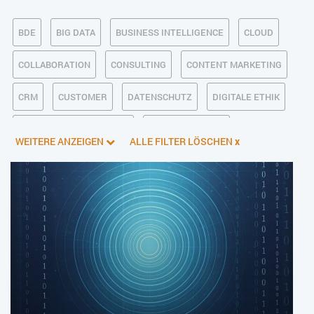
BDE
BIG DATA
BUSINESS INTELLIGENCE
CLOUD
COLLABORATION
CONSULTING
CONTENT MARKETING
CRM
CUSTOMER
DATENSCHUTZ
DIGITALE ETHIK
DIGITALER POSTEINGANG
DIGITALISIERUNG
WEITERE ANZEIGEN
ALLE FILTER LÖSCHEN
x
E-BUSINESS
ECM/DMS
E-COMMERCE
EINKAUF
ERP
FALLSTUDIEN
FERTIGUNG
FINANZSOFTWARE
HANDEL
HR
INDUSTRIE 4.0
IT AUS- UND WEITERBILDUNG
IT-INFRASTRUKTUR
IT-JOBS
IT-SERVICE MANAGEMENT
KI IM ERP