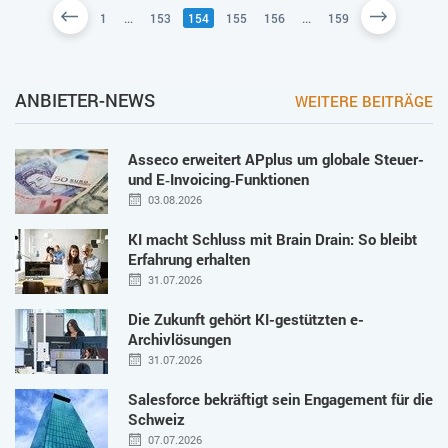
1
...
153
154
155
156
...
159
ANBIETER-NEWS
WEITERE BEITRÄGE
Asseco erweitert APplus um globale Steuer-
und E‑Invoicing‑Funktionen
03.08.2026
KI macht Schluss mit Brain Drain: So bleibt
Erfahrung erhalten
31.07.2026
Die Zukunft gehört KI-gestützten e-
Archivlösungen
31.07.2026
Salesforce bekräftigt sein Engagement für die
Schweiz
07.07.2026