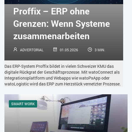
KÜNSTLICHE INTELLIGENZ
LOGISTIK
LOHN
Proffix – ERP ohne
MACHINE LEARNING
MANAGEMENT & FÜHRUNG
Grenzen: Wenn Systeme
MARKETING
MOBILE
ONLINE-MARKETING
zusammenarbeiten
OPEN SOURCE
PIM
PROJEKTMANAGEMENT
SEO
ADVERTORIAL
01.05.2026
3 MIN.
SERVICE
SICHERHEIT
SMART WORK
Das ERP-System Proffix bildet in vielen Schweizer KMU das
SOCIAL COMMERCE
SOCIAL-MEDIA
digitale Rückgrat der Geschäftsprozesse. Mit watoConnect als
Integrationsplattform und Webapps wie watoPxApp oder
watoLogistic wird das ERP zum Herzstück vernetzter Prozesse.
SOFTWARE-AS-A-SERVICE
SOFTWAREENTWICKLUNG
SWONET
TRANSPORTLOGISTIK / LAGER
SMART WORK
TRENDKOMPASS 2025
TRENDKOMPASS 2026
USABILITY
USER EXPERIENCE
WEBDESIGN
WEB-SHOP