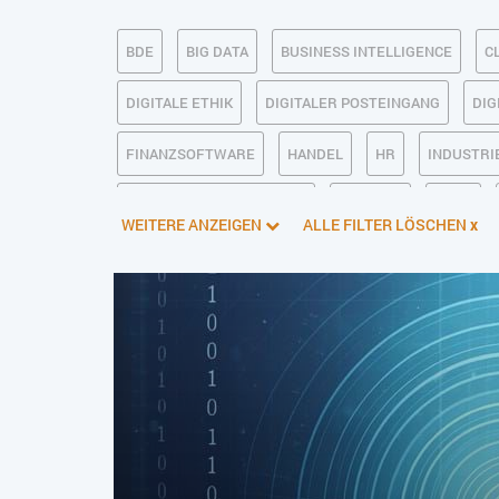
BDE
BIG DATA
BUSINESS INTELLIGENCE
C
DIGITALE ETHIK
DIGITALER POSTEINGANG
DIG
FINANZSOFTWARE
HANDEL
HR
INDUSTRIE
KÜNSTLICHE INTELLIGENZ
LOGISTIK
LOHN
WEITERE ANZEIGEN
ALLE FILTER LÖSCHEN
x
PIM
PROJEKTMANAGEMENT
SEO
SERVICE
SOFTWAREENTWICKLUNG
SWONET
TRANSPOR
WEBDESIGN
WEB-SHOP
ZEITWIRTSCHAFT