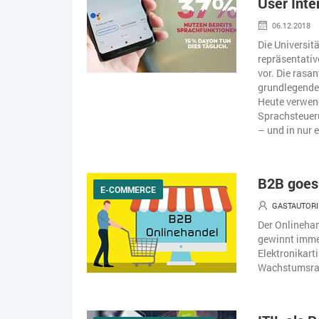
User Inte
06.12.2018
Die Universit
repräsentativ
vor. Die rasa
grundlegenden
Heute verwen
Sprachsteuer
– und in nur e
B2B goes
E-COMMERCE
GASTAUTORI
Der Onlinehan
gewinnt immer
Elektronikarti
Wachstumsrat