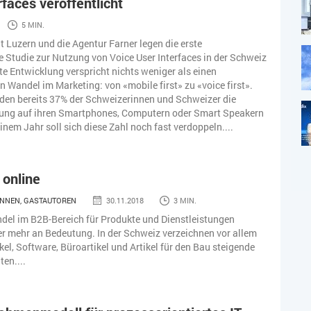
rfaces veröffentlicht
5 MIN.
ät Luzern und die Agentur Farner legen die erste
e Studie zur Nutzung von Voice User Interfaces in der Schweiz
nte Entwicklung verspricht nichts weniger als einen
 Wandel im Marketing: von «mobile first» zu «voice first».
den bereits 37% der Schweizerinnen und Schweizer die
ung auf ihren Smartphones, Computern oder Smart Speakern
inem Jahr soll sich diese Zahl noch fast verdoppeln....
 online
NNEN, GASTAUTOREN
30.11.2018
3 MIN.
del im B2B-Bereich für Produkte und Dienstleistungen
 mehr an Bedeutung. In der Schweiz verzeichnen vor allem
kel, Software, Büroartikel und Artikel für den Bau steigende
en....