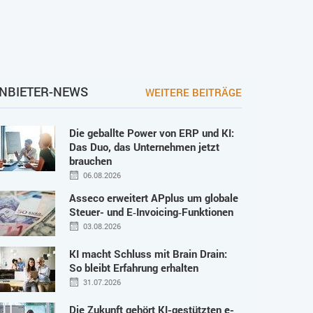
NBIETER-NEWS
WEITERE BEITRÄGE
Die geballte Power von ERP und KI:
Das Duo, das Unternehmen jetzt
brauchen
06.08.2026
Asseco erweitert APplus um globale
Steuer- und E‑Invoicing‑Funktionen
03.08.2026
KI macht Schluss mit Brain Drain:
So bleibt Erfahrung erhalten
31.07.2026
Die Zukunft gehört KI-gestützten e-