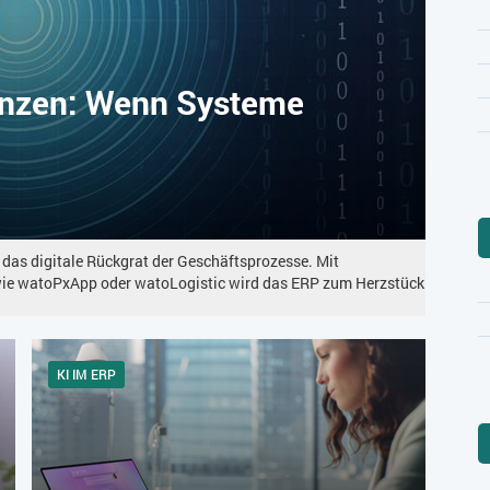
enzen: Wenn Systeme
 das digitale Rückgrat der Geschäftsprozesse. Mit
wie watoPxApp oder watoLogistic wird das ERP zum Herzstück
KI IM ERP