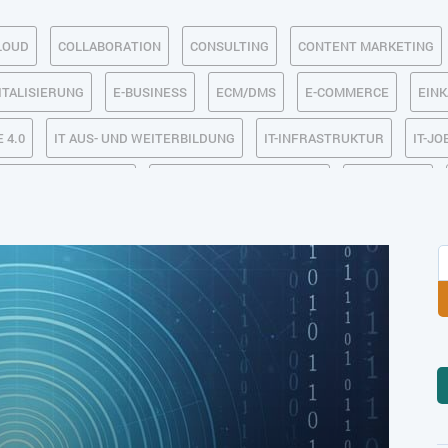
LOUD
COLLABORATION
CONSULTING
CONTENT MARKETING
ITALISIERUNG
E-BUSINESS
ECM/DMS
E-COMMERCE
EIN
 4.0
IT AUS- UND WEITERBILDUNG
IT-INFRASTRUKTUR
IT-JO
MACHINE LEARNING
MANAGEMENT & FÜHRUNG
MARKETING
SICHERHEIT
SMART WORK
SOCIAL COMMERCE
SOCIAL-
TLOGISTIK / LAGER
TRENDKOMPASS 2025
TRENDKOMPASS 2026