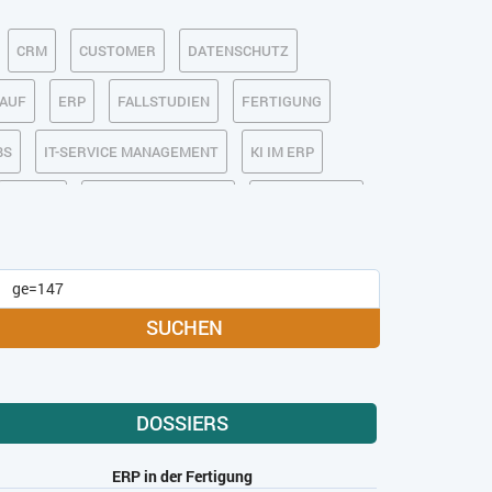
CRM
CUSTOMER
DATENSCHUTZ
KAUF
ERP
FALLSTUDIEN
FERTIGUNG
BS
IT-SERVICE MANAGEMENT
KI IM ERP
MOBILE
ONLINE-MARKETING
OPEN SOURCE
MEDIA
SOFTWARE-AS-A-SERVICE
USABILITY
USER EXPERIENCE
SUCHEN
DOSSIERS
ERP in der Fertigung