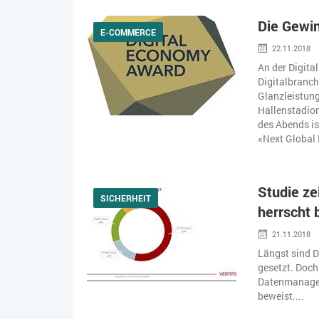
Die Gewi
E-COMMERCE
22.11.2018
An der Digit
Digitalbranch
Glanzleistung
Hallenstadion
des Abends is
«Next Global 
Studie ze
SICHERHEIT
herrscht
21.11.2018
Längst sind D
gesetzt. Doch
Datenmanagem
beweist....