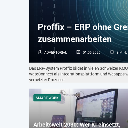
Proffix – ERP ohne Gr
zusammenarbeiten
ADVERTORIAL
01.05.2026
3 MIN.
Das ERP-System Proffix bildet in vielen Schweizer KMU
watoConnect als Integrationsplattform und Webapps 
vernetzter Prozesse.
SMART WORK
Arbeitswelt 2030: Wer KI einsetzt,