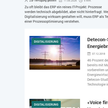
Zur Verfügung gestellt
11.05.2026
5 Min.
Zu oft bleibt das ERP ein reines IT-Projekt: Prozesse
werden technisch abgebildet, aber nicht hinterfragt. We
Digitalisierung wirksam gestalten will, muss ERP als Te
einer Prozessoptimierung verstehen.
Detecon-S
DIGITALISIERUNG
Energiebr
07.12.2018
46 Prozent d
bereits mit M
vorbereiten u
Energiewirtsc
Detecon-Studi
Technologie in
«Voice fi
DIGITALISIERUNG