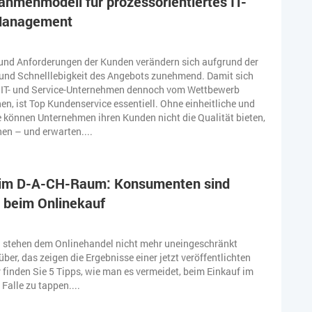
Rahmenmodell für prozessorientiertes IT-
Management
und Anforderungen der Kunden verändern sich aufgrund der
t und Schnelllebigkeit des Angebots zunehmend. Damit sich
 IT- und Service-Unternehmen dennoch vom Wettbewerb
n, ist Top Kundenservice essentiell. Ohne einheitliche und
e können Unternehmen ihren Kunden nicht die Qualität bieten,
nen – und erwarten....
im D-A-CH-Raum: Konsumenten sind
 beim Onlinekauf
stehen dem Onlinehandel nicht mehr uneingeschränkt
ber, das zeigen die Ergebnisse einer jetzt veröffentlichten
 finden Sie 5 Tipps, wie man es vermeidet, beim Einkauf im
e Falle zu tappen....