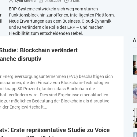
Cyrill Schmid
04.06.2026
3 Min.
ERP-Systeme entwickeln sich weg vom starren
r
Funktionsblock hin zur offenen, intelligenten Plattform.
il
Neue Erwartungen aus dem Business, Cloud‑Dynamik
und KI verändern die Rolle des ERP – und machen
Flexibilität zum entscheidenden Hebel.
A
tudie: Blockchain verändert
anche disruptiv
er Energieversorgungsunternehmen (EVU) beschäftigen sich
assnahmen, die den Einsatz von Blockchain-Technologien
nd knapp 80 Prozent glauben, dass Blockchain die
haft verändern wird. Dies sind Ergebnisse einer aktuellen
e zur möglichen Bedeutung der Blockchain als disruptive
 der Energiewirtschaft....
rst»: Erste repräsentative Studie zu Voice