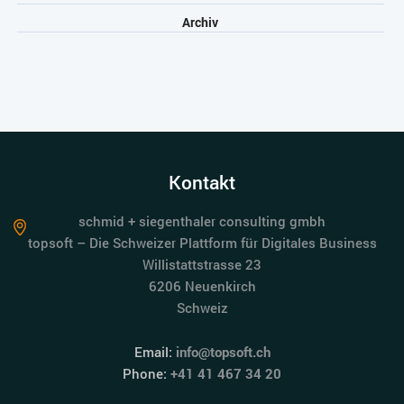
Archiv
Kontakt
schmid + siegenthaler consulting gmbh
topsoft – Die Schweizer Plattform für Digitales Business
Willistattstrasse 23
6206 Neuenkirch
Schweiz
Email:
info@topsoft.ch
Phone:
+41 41 467 34 20