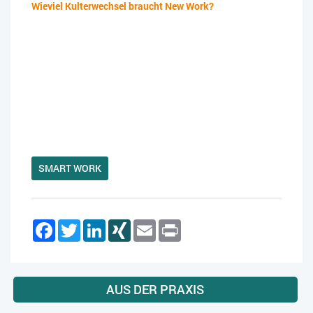
Wieviel Kulterwechsel braucht New Work?
SMART WORK
Facebook
Twitter
LinkedIn
XING
Email
Print
AUS DER PRAXIS