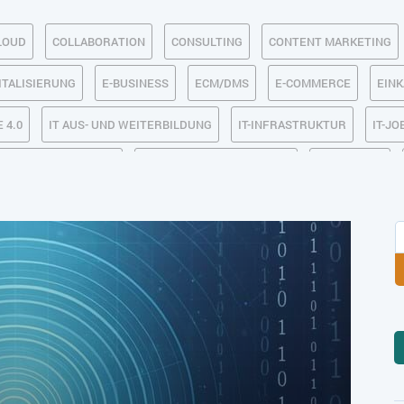
LOUD
COLLABORATION
CONSULTING
CONTENT MARKETING
ITALISIERUNG
E-BUSINESS
ECM/DMS
E-COMMERCE
EIN
 4.0
IT AUS- UND WEITERBILDUNG
IT-INFRASTRUKTUR
IT-JO
MACHINE LEARNING
MANAGEMENT & FÜHRUNG
MARKETING
SICHERHEIT
SMART WORK
SOCIAL COMMERCE
SOCIAL-
TLOGISTIK / LAGER
TRENDKOMPASS 2025
TRENDKOMPASS 2026