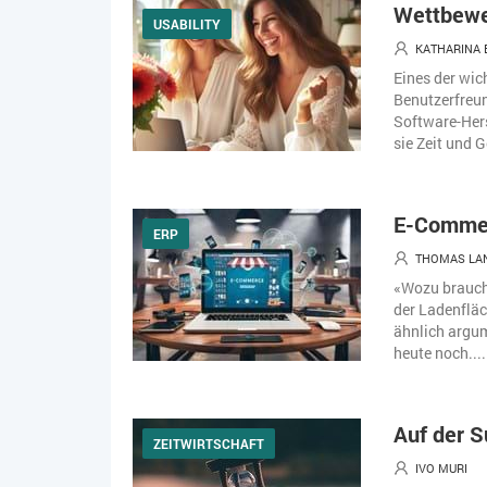
Wettbewe
USABILITY
KATHARINA
Eines der wic
Benutzerfreun
Software-Hers
sie Zeit und G
E-Commer
ERP
THOMAS LAN
«Wozu brauche
der Ladenfläc
ähnlich argum
heute noch....
Auf der S
ZEITWIRTSCHAFT
IVO MURI