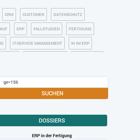
CRM
CUSTOMER
DATENSCHUTZ
KAUF
ERP
FALLSTUDIEN
FERTIGUNG
BS
IT-SERVICE MANAGEMENT
KI IM ERP
MOBILE
ONLINE-MARKETING
OPEN SOURCE
MEDIA
SOFTWARE-AS-A-SERVICE
USABILITY
USER EXPERIENCE
SUCHEN
DOSSIERS
ERP in der Fertigung