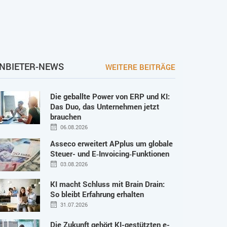
NBIETER-NEWS
WEITERE BEITRÄGE
Die geballte Power von ERP und KI:
Das Duo, das Unternehmen jetzt
brauchen
06.08.2026
Asseco erweitert APplus um globale
Steuer- und E‑Invoicing‑Funktionen
03.08.2026
KI macht Schluss mit Brain Drain:
So bleibt Erfahrung erhalten
31.07.2026
Die Zukunft gehört KI-gestützten e-