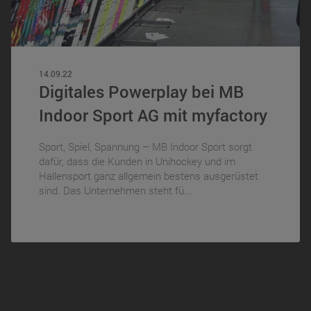
14.09.22
Digitales Powerplay bei MB
Indoor Sport AG mit myfactory
Sport, Spiel, Spannung – MB Indoor Sport sorgt
dafür, dass die Kunden in Unihockey und im
Hallensport ganz allgemein bestens ausgerüstet
sind. Das Unternehmen steht fü...