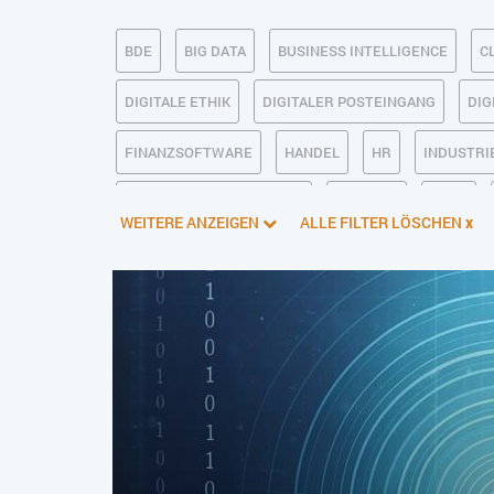
BDE
BIG DATA
BUSINESS INTELLIGENCE
C
DIGITALE ETHIK
DIGITALER POSTEINGANG
DIG
FINANZSOFTWARE
HANDEL
HR
INDUSTRIE
KÜNSTLICHE INTELLIGENZ
LOGISTIK
LOHN
WEITERE ANZEIGEN
ALLE FILTER LÖSCHEN
x
PIM
PROJEKTMANAGEMENT
SEO
SERVICE
SOFTWAREENTWICKLUNG
SWONET
TRANSPOR
WEBDESIGN
WEB-SHOP
ZEITWIRTSCHAFT