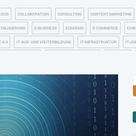
LOUD
COLLABORATION
CONSULTING
CONTENT MARKETING
ITALISIERUNG
E-BUSINESS
ECM/DMS
E-COMMERCE
EIN
 4.0
IT AUS- UND WEITERBILDUNG
IT-INFRASTRUKTUR
IT-JO
MACHINE LEARNING
MANAGEMENT & FÜHRUNG
MARKETING
SICHERHEIT
SMART WORK
SOCIAL COMMERCE
SOCIAL-
TLOGISTIK / LAGER
TRENDKOMPASS 2025
TRENDKOMPASS 2026