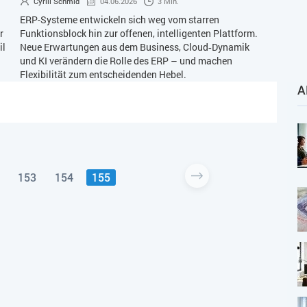
Cyrill Schmid
04.06.2026
3 Min.
ERP-Systeme entwickeln sich weg vom starren
r
Funktionsblock hin zur offenen, intelligenten Plattform.
il
Neue Erwartungen aus dem Business, Cloud‑Dynamik
und KI verändern die Rolle des ERP – und machen
Flexibilität zum entscheidenden Hebel.
A
153
154
155