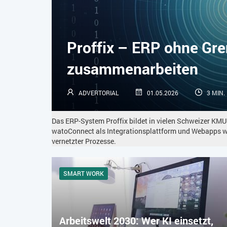
Proffix – ERP ohne Gr
zusammenarbeiten
ADVERTORIAL
01.05.2026
3 MIN.
Das ERP-System Proffix bildet in vielen Schweizer KMU
watoConnect als Integrationsplattform und Webapps 
vernetzter Prozesse.
SMART WORK
Arbeitswelt 2030: Wer KI einsetzt,