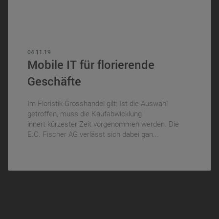
04.11.19
Mobile IT für florierende
Geschäfte
Im Floristik-Grosshandel gilt: Ist die Auswahl
getroffen, muss die Kaufabwicklung
innert kürzester Zeit vorgenommen werden. Die
E.C. Fischer AG verlässt sich dabei gan...