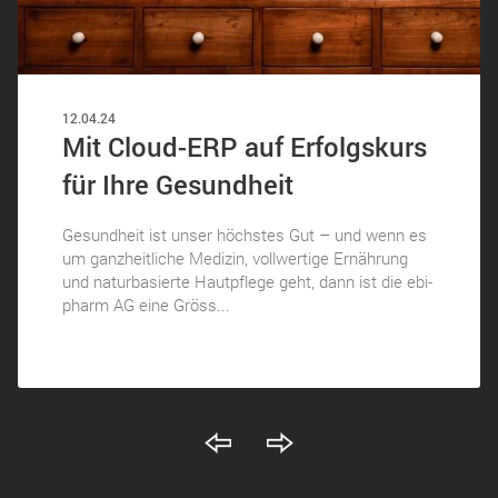
12.04.24
Mit Cloud-ERP auf Erfolgskurs
für Ihre Gesundheit
Gesundheit ist unser höchstes Gut – und wenn es
um ganzheitliche Medizin, vollwertige Ernährung
und naturbasierte Hautpflege geht, dann ist die ebi-
pharm AG eine Gröss...