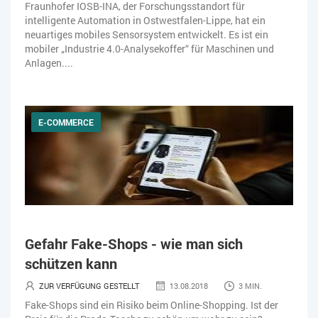
Fraunhofer IOSB-INA, der Forschungsstandort für
intelligente Automation in Ostwestfalen-Lippe, hat ein
neuartiges mobiles Sensorsystem entwickelt. Es ist ein
mobiler „Industrie 4.0-Analysekoffer“ für Maschinen und
Anlagen....
E-COMMERCE
Gefahr Fake-Shops - wie man sich
schützen kann
ZUR VERFÜGUNG GESTELLT
13.08.2018
3 MIN.
Fake-Shops sind ein Risiko beim Online-Shopping. Ist der