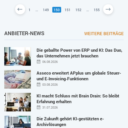
1
...
149
150
151
152
...
155
ANBIETER-NEWS
WEITERE BEITRÄGE
Die geballte Power von ERP und KI: Das Duo,
das Unternehmen jetzt brauchen
06.08.2026
Asseco erweitert APplus um globale Steuer-
und E‑Invoicing‑Funktionen
03.08.2026
KI macht Schluss mit Brain Drain: So bleibt
Erfahrung erhalten
31.07.2026
Die Zukunft gehört KI-gestützten e-
Archivlösungen