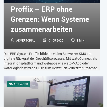
KÜNSTLICHE INTELLIGENZ
LOGISTIK
LOHN
Proffix – ERP ohne
MACHINE LEARNING
MANAGEMENT & FÜHRUNG
Grenzen: Wenn Systeme
MARKETING
MOBILE
ONLINE-MARKETING
zusammenarbeiten
OPEN SOURCE
PIM
PROJEKTMANAGEMENT
SEO
ADVERTORIAL
01.05.2026
3 MIN.
SERVICE
SICHERHEIT
SMART WORK
Das ERP-System Proffix bildet in vielen Schweizer KMU das
SOCIAL COMMERCE
SOCIAL-MEDIA
digitale Rückgrat der Geschäftsprozesse. Mit watoConnect als
Integrationsplattform und Webapps wie watoPxApp oder
watoLogistic wird das ERP zum Herzstück vernetzter Prozesse.
SOFTWARE-AS-A-SERVICE
SOFTWAREENTWICKLUNG
SWONET
TRANSPORTLOGISTIK / LAGER
SMART WORK
TRENDKOMPASS 2025
TRENDKOMPASS 2026
USABILITY
USER EXPERIENCE
WEBDESIGN
WEB-SHOP