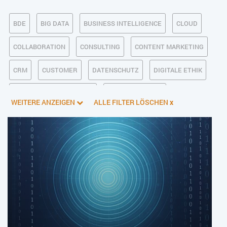
BDE
BIG DATA
BUSINESS INTELLIGENCE
CLOUD
COLLABORATION
CONSULTING
CONTENT MARKETING
CRM
CUSTOMER
DATENSCHUTZ
DIGITALE ETHIK
DIGITALER POSTEINGANG
DIGITALISIERUNG
WEITERE ANZEIGEN
ALLE FILTER LÖSCHEN
x
E-BUSINESS
ECM/DMS
E-COMMERCE
EINKAUF
ERP
FALLSTUDIEN
FERTIGUNG
FINANZSOFTWARE
HANDEL
HR
INDUSTRIE 4.0
IT AUS- UND WEITERBILDUNG
IT-INFRASTRUKTUR
IT-JOBS
IT-SERVICE MANAGEMENT
KI IM ERP