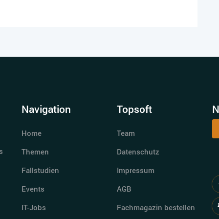
Navigation
Topsoft
N
Home
Team
s
Themen
Datenschutz
Fallstudien
Impressum
Events
AGB
IT-Jobs
Fachmagazin bestellen