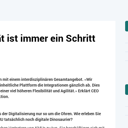
 ist immer ein Schritt
n mit einem interdisziplinären
Gesamtangebot.
«
Wir
inheitliche Plattform die Integrationen gänzlich ab. Dies
iner viel höheren Flexibilität und Agilität.
»
Erklärt CEO
tion.
der Digitalisierung nur so um die Ohren. Wie erleben Sie
MU tatsächlich noch digitale Dinosaurier?
nahen Vertretern von KMUs zu tun. Sie beschäftigen sich mit