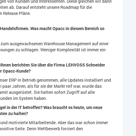
ngen von Kunden und Interessenten. Diese gleichen wir dann
iten ab. Darauf entsteht unsere Roadmap für die
n Release Pläne.
e Handelsfirmen. Was macht Opacc in diesem Bereich so
bis zum ausgewachsenen Warehouse Management auf einer
ösungen zu schlagen. Weniger Komplexität ist immer ein
Ihnen berichten Sie über die Firma LEHVOSS Schneider
her Opacc-Kunde?
ser ERP in Betrieb genommen, alle Updates installiert und
n paar Jahren, als für sie der Markt reif war, wurde das
it ausgerüstet. Sie hatten sofort Zugriff auf alle
n Kunden im System haben.
el in der IT betroffen? Was braucht es heute, um neue
sten zu halten?
 und motivierte Mitarbeitende. Aber das war schon immer
 positive Seite. Denn Wettbewerb forciert den