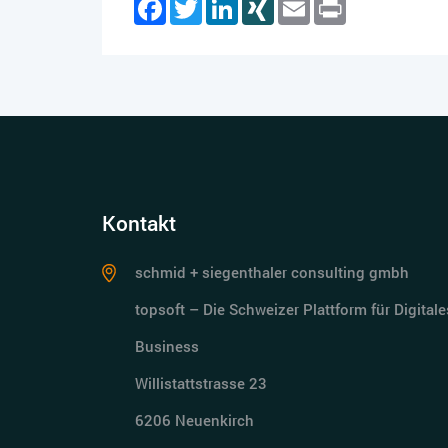
Facebook
Twitter
LinkedIn
XING
Email
Print
Kontakt
schmid + siegenthaler consulting gmbh
topsoft – Die Schweizer Plattform für Digitale
Business
Willistattstrasse 23
6206 Neuenkirch