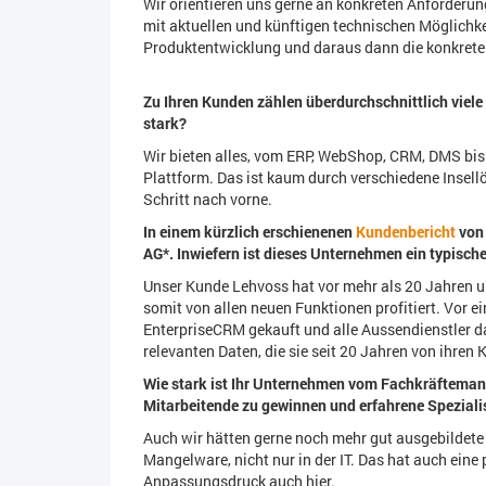
Wir orientieren uns gerne an konkreten Anforderu
mit aktuellen und künftigen technischen Möglichke
Produktentwicklung und daraus dann die konkrete
Zu Ihren Kunden zählen überdurchschnittlich viel
stark?
Wir bieten alles, vom ERP, WebShop, CRM, DMS 
Plattform. Das ist kaum durch verschiedene Insell
Schritt nach vorne.
In einem kürzlich erschienenen
Kundenbericht
von 
AG*. Inwiefern ist dieses Unternehmen ein typisc
Unser Kunde Lehvoss hat vor mehr als 20 Jahren un
somit von allen neuen Funktionen profitiert. Vor ei
EnterpriseCRM gekauft und alle Aussendienstler dam
relevanten Daten, die sie seit 20 Jahren von ihre
Wie stark ist Ihr Unternehmen vom Fachkräftemang
Mitarbeitende zu gewinnen und erfahrene Speziali
Auch wir hätten gerne noch mehr gut ausgebildete
Mangelware, nicht nur in der IT. Das hat auch eine
Anpassungsdruck auch hier.