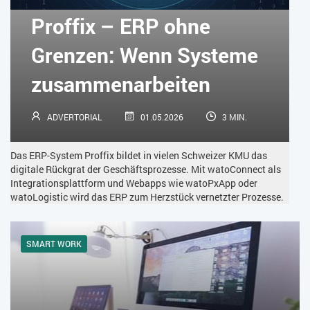
KÜNSTLICHE INTELLIGENZ
LOGISTIK
LOHN
Proffix – ERP ohne
MACHINE LEARNING
MANAGEMENT & FÜHRUNG
Grenzen: Wenn Systeme
MARKETING
MOBILE
ONLINE-MARKETING
zusammenarbeiten
OPEN SOURCE
PIM
PROJEKTMANAGEMENT
SEO
ADVERTORIAL
01.05.2026
3 MIN.
SERVICE
SICHERHEIT
SMART WORK
Das ERP-System Proffix bildet in vielen Schweizer KMU das
SOCIAL COMMERCE
SOCIAL-MEDIA
digitale Rückgrat der Geschäftsprozesse. Mit watoConnect als
Integrationsplattform und Webapps wie watoPxApp oder
watoLogistic wird das ERP zum Herzstück vernetzter Prozesse.
SOFTWARE-AS-A-SERVICE
SOFTWAREENTWICKLUNG
SWONET
TRANSPORTLOGISTIK / LAGER
SMART WORK
TRENDKOMPASS 2025
TRENDKOMPASS 2026
USABILITY
USER EXPERIENCE
WEBDESIGN
WEB-SHOP