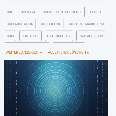
BDE
BIG DATA
BUSINESS INTELLIGENCE
CLOUD
COLLABORATION
CONSULTING
CONTENT MARKETING
CRM
CUSTOMER
DATENSCHUTZ
DIGITALE ETHIK
DIGITALER POSTEINGANG
DIGITALISIERUNG
WEITERE ANZEIGEN
ALLE FILTER LÖSCHEN
x
E-BUSINESS
ECM/DMS
E-COMMERCE
EINKAUF
ERP
FALLSTUDIEN
FERTIGUNG
FINANZSOFTWARE
HANDEL
HR
INDUSTRIE 4.0
IT AUS- UND WEITERBILDUNG
IT-INFRASTRUKTUR
IT-JOBS
IT-SERVICE MANAGEMENT
KI IM ERP