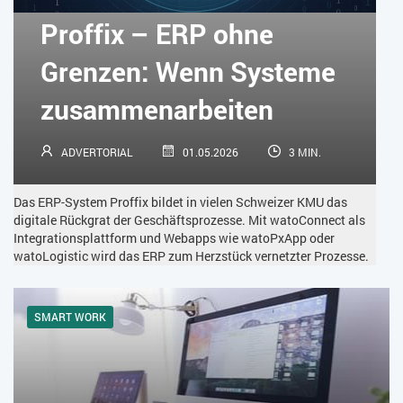
KÜNSTLICHE INTELLIGENZ
LOGISTIK
LOHN
Proffix – ERP ohne
MACHINE LEARNING
MANAGEMENT & FÜHRUNG
Grenzen: Wenn Systeme
MARKETING
MOBILE
ONLINE-MARKETING
zusammenarbeiten
OPEN SOURCE
PIM
PROJEKTMANAGEMENT
SEO
ADVERTORIAL
01.05.2026
3 MIN.
SERVICE
SICHERHEIT
SMART WORK
Das ERP-System Proffix bildet in vielen Schweizer KMU das
SOCIAL COMMERCE
SOCIAL-MEDIA
digitale Rückgrat der Geschäftsprozesse. Mit watoConnect als
Integrationsplattform und Webapps wie watoPxApp oder
watoLogistic wird das ERP zum Herzstück vernetzter Prozesse.
SOFTWARE-AS-A-SERVICE
SOFTWAREENTWICKLUNG
SWONET
TRANSPORTLOGISTIK / LAGER
SMART WORK
TRENDKOMPASS 2025
TRENDKOMPASS 2026
USABILITY
USER EXPERIENCE
WEBDESIGN
WEB-SHOP