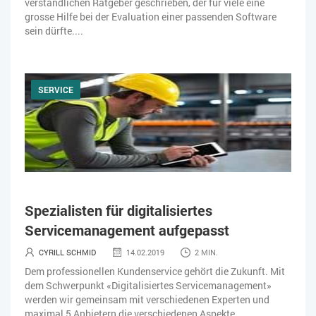
verständlichen Ratgeber geschrieben, der für viele eine
grosse Hilfe bei der Evaluation einer passenden Software
sein dürfte....
SERVICE
Spezialisten für digitalisiertes
Servicemanagement aufgepasst
CYRILL SCHMID
14.02.2019
2 MIN.
Dem professionellen Kundenservice gehört die Zukunft. Mit
dem Schwerpunkt «Digitalisiertes Servicemanagement»
werden wir gemeinsam mit verschiedenen Experten und
maximal 5 Anbietern die verschiedenen Aspekte