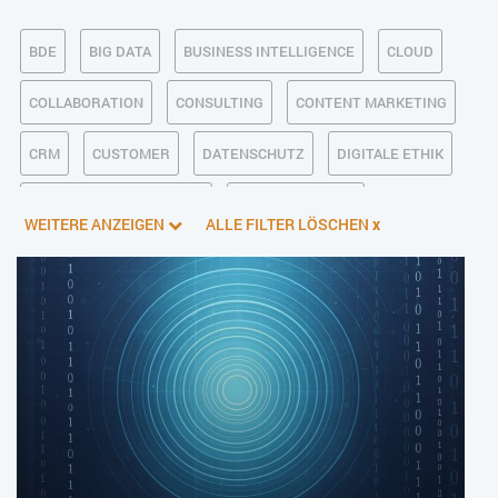
BDE
BIG DATA
BUSINESS INTELLIGENCE
CLOUD
COLLABORATION
CONSULTING
CONTENT MARKETING
CRM
CUSTOMER
DATENSCHUTZ
DIGITALE ETHIK
DIGITALER POSTEINGANG
DIGITALISIERUNG
WEITERE ANZEIGEN
ALLE FILTER LÖSCHEN
x
E-BUSINESS
ECM/DMS
E-COMMERCE
EINKAUF
ERP
FALLSTUDIEN
FERTIGUNG
FINANZSOFTWARE
HANDEL
HR
INDUSTRIE 4.0
IT AUS- UND WEITERBILDUNG
IT-INFRASTRUKTUR
IT-JOBS
IT-SERVICE MANAGEMENT
KI IM ERP