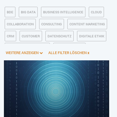
BDE
BIG DATA
BUSINESS INTELLIGENCE
CLOUD
COLLABORATION
CONSULTING
CONTENT MARKETING
CRM
CUSTOMER
DATENSCHUTZ
DIGITALE ETHIK
DIGITALER POSTEINGANG
DIGITALISIERUNG
WEITERE ANZEIGEN
ALLE FILTER LÖSCHEN
x
E-BUSINESS
ECM/DMS
E-COMMERCE
EINKAUF
ERP
FALLSTUDIEN
FERTIGUNG
FINANZSOFTWARE
HANDEL
HR
INDUSTRIE 4.0
IT AUS- UND WEITERBILDUNG
IT-INFRASTRUKTUR
IT-JOBS
IT-SERVICE MANAGEMENT
KI IM ERP