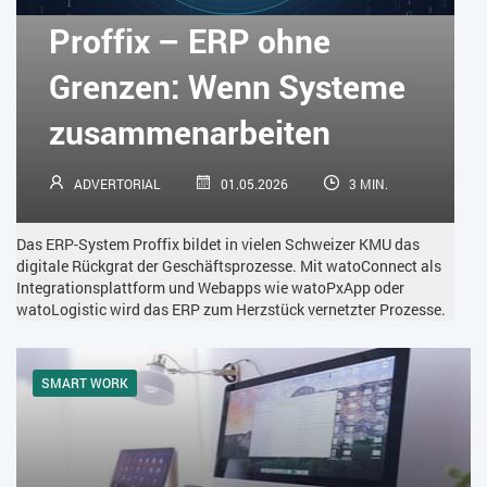
KÜNSTLICHE INTELLIGENZ
LOGISTIK
LOHN
Proffix – ERP ohne
MACHINE LEARNING
MANAGEMENT & FÜHRUNG
Grenzen: Wenn Systeme
MARKETING
MOBILE
ONLINE-MARKETING
zusammenarbeiten
OPEN SOURCE
PIM
PROJEKTMANAGEMENT
SEO
ADVERTORIAL
01.05.2026
3 MIN.
SERVICE
SICHERHEIT
SMART WORK
Das ERP-System Proffix bildet in vielen Schweizer KMU das
SOCIAL COMMERCE
SOCIAL-MEDIA
digitale Rückgrat der Geschäftsprozesse. Mit watoConnect als
Integrationsplattform und Webapps wie watoPxApp oder
watoLogistic wird das ERP zum Herzstück vernetzter Prozesse.
SOFTWARE-AS-A-SERVICE
SOFTWAREENTWICKLUNG
SWONET
TRANSPORTLOGISTIK / LAGER
SMART WORK
TRENDKOMPASS 2025
TRENDKOMPASS 2026
USABILITY
USER EXPERIENCE
WEBDESIGN
WEB-SHOP