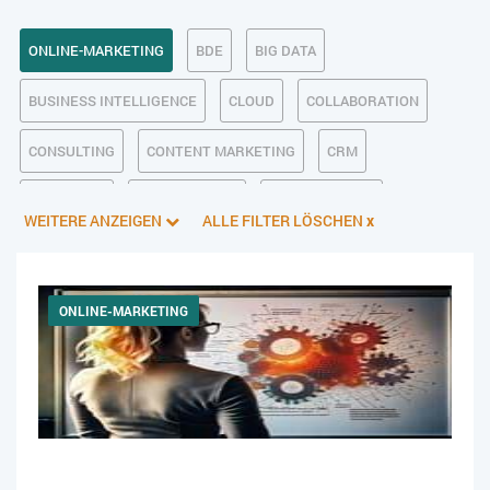
ONLINE-MARKETING
BDE
BIG DATA
BUSINESS INTELLIGENCE
CLOUD
COLLABORATION
CONSULTING
CONTENT MARKETING
CRM
CUSTOMER
DATENSCHUTZ
DIGITALE ETHIK
WEITERE ANZEIGEN
ALLE FILTER LÖSCHEN
x
DIGITALER POSTEINGANG
DIGITALISIERUNG
E-BUSINESS
ECM/DMS
E-COMMERCE
EINKAUF
ONLINE-MARKETING
ERP
FALLSTUDIEN
FERTIGUNG
FINANZSOFTWARE
HANDEL
HR
INDUSTRIE 4.0
IT AUS- UND WEITERBILDUNG
IT-INFRASTRUKTUR