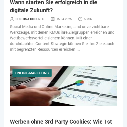
Wann starten Sie erfolgreich in die
IT-JOBS
IT-SERVICE MANAGEMENT
KI IM ERP
digitale Zukunft?
KÜNSTLICHE INTELLIGENZ
LOGISTIK
LOHN
CRISTINA RODUNER
15.04.2025
5 MIN.
Social Media und Online-Marketing sind unverzichtbare
MACHINE LEARNING
MANAGEMENT & FÜHRUNG
Werkzeuge, mit denen KMUs ihre Zielgruppen erreichen und
Wettbewerbsvorteile sichern können. Mit einer
MARKETING
MOBILE
OPEN SOURCE
PIM
durchdachten Content-Strategie können Sie Ihre Ziele auch
mit begrenzten Ressourcen erreichen....
PROJEKTMANAGEMENT
SEO
SERVICE
SICHERHEIT
SMART WORK
SOCIAL COMMERCE
SOCIAL-MEDIA
ONLINE-MARKETING
SOFTWARE-AS-A-SERVICE
SOFTWAREENTWICKLUNG
SWONET
TRANSPORTLOGISTIK / LAGER
TRENDKOMPASS 2025
TRENDKOMPASS 2026
USABILITY
Werben ohne 3rd Party Cookies: Wie 1st
USER EXPERIENCE
WEBDESIGN
WEB-SHOP