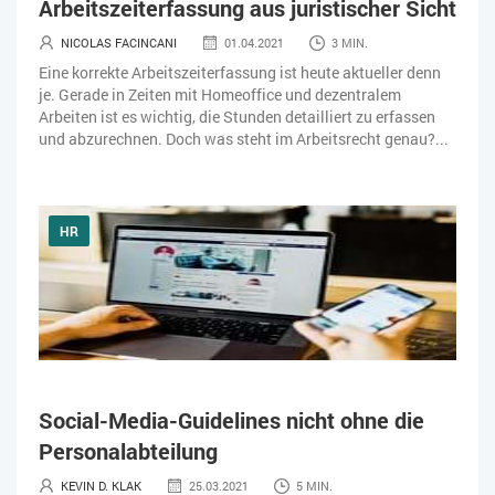
Arbeitszeiterfassung aus juristischer Sicht
KI IM ERP
KÜNSTLICHE INTELLIGENZ
LOGISTIK
NICOLAS FACINCANI
01.04.2021
3 MIN.
LOHN
MACHINE LEARNING
MANAGEMENT & FÜHRUNG
Eine korrekte Arbeitszeiterfassung ist heute aktueller denn
je. Gerade in Zeiten mit Homeoffice und dezentralem
MARKETING
MOBILE
ONLINE-MARKETING
Arbeiten ist es wichtig, die Stunden detailliert zu erfassen
und abzurechnen. Doch was steht im Arbeitsrecht genau?...
OPEN SOURCE
PIM
PROJEKTMANAGEMENT
SEO
SERVICE
SICHERHEIT
SMART WORK
HR
SOCIAL COMMERCE
SOCIAL-MEDIA
SOFTWARE-AS-A-SERVICE
SOFTWAREENTWICKLUNG
SWONET
TRANSPORTLOGISTIK / LAGER
Social-Media-Guidelines nicht ohne die
TRENDKOMPASS 2025
TRENDKOMPASS 2026
USABILITY
Personalabteilung
USER EXPERIENCE
WEBDESIGN
WEB-SHOP
KEVIN D. KLAK
25.03.2021
5 MIN.