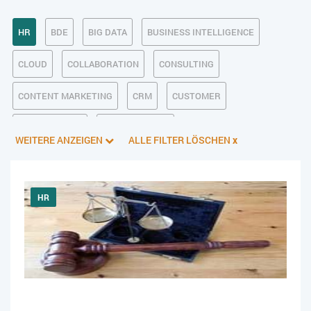
HR
BDE
BIG DATA
BUSINESS INTELLIGENCE
CLOUD
COLLABORATION
CONSULTING
CONTENT MARKETING
CRM
CUSTOMER
DATENSCHUTZ
DIGITALE ETHIK
WEITERE ANZEIGEN
ALLE FILTER LÖSCHEN
x
DIGITALER POSTEINGANG
DIGITALISIERUNG
E-BUSINESS
ECM/DMS
E-COMMERCE
EINKAUF
HR
ERP
FALLSTUDIEN
FERTIGUNG
FINANZSOFTWARE
HANDEL
INDUSTRIE 4.0
IT AUS- UND WEITERBILDUNG
IT-INFRASTRUKTUR
IT-JOBS
IT-SERVICE MANAGEMENT