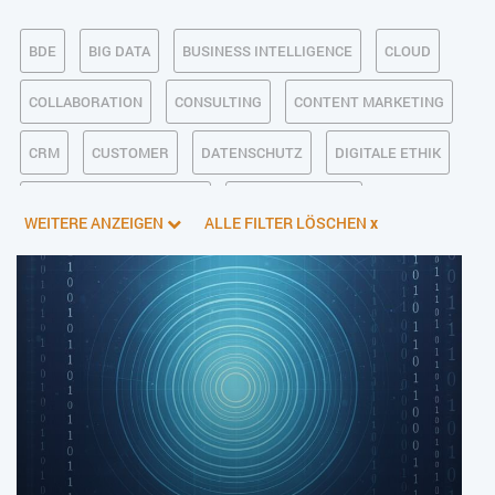
BDE
BIG DATA
BUSINESS INTELLIGENCE
CLOUD
COLLABORATION
CONSULTING
CONTENT MARKETING
CRM
CUSTOMER
DATENSCHUTZ
DIGITALE ETHIK
DIGITALER POSTEINGANG
DIGITALISIERUNG
WEITERE ANZEIGEN
ALLE FILTER LÖSCHEN
x
E-BUSINESS
ECM/DMS
E-COMMERCE
EINKAUF
ERP
FALLSTUDIEN
FERTIGUNG
FINANZSOFTWARE
HANDEL
HR
INDUSTRIE 4.0
IT AUS- UND WEITERBILDUNG
IT-INFRASTRUKTUR
IT-JOBS
IT-SERVICE MANAGEMENT
KI IM ERP