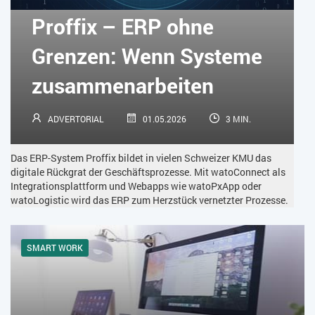
KÜNSTLICHE INTELLIGENZ
LOGISTIK
LOHN
Proffix – ERP ohne
MACHINE LEARNING
MANAGEMENT & FÜHRUNG
Grenzen: Wenn Systeme
MARKETING
MOBILE
ONLINE-MARKETING
zusammenarbeiten
OPEN SOURCE
PIM
PROJEKTMANAGEMENT
SEO
ADVERTORIAL
01.05.2026
3 MIN.
SERVICE
SICHERHEIT
SMART WORK
Das ERP-System Proffix bildet in vielen Schweizer KMU das
SOCIAL COMMERCE
SOCIAL-MEDIA
digitale Rückgrat der Geschäftsprozesse. Mit watoConnect als
Integrationsplattform und Webapps wie watoPxApp oder
watoLogistic wird das ERP zum Herzstück vernetzter Prozesse.
SOFTWARE-AS-A-SERVICE
SOFTWAREENTWICKLUNG
SWONET
TRANSPORTLOGISTIK / LAGER
SMART WORK
TRENDKOMPASS 2025
TRENDKOMPASS 2026
USABILITY
USER EXPERIENCE
WEBDESIGN
WEB-SHOP