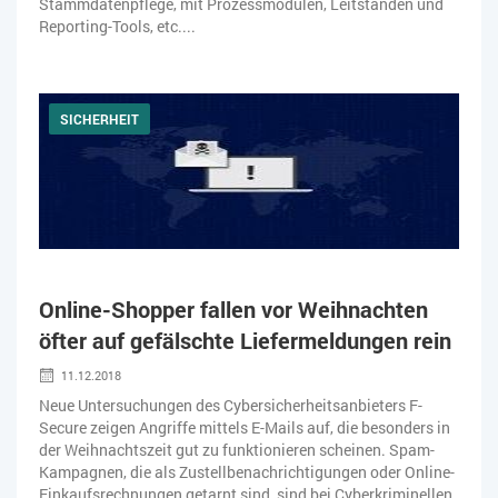
Stammdatenpflege, mit Prozessmodulen, Leitständen und
Reporting-Tools, etc....
SICHERHEIT
Online-Shopper fallen vor Weihnachten
öfter auf gefälschte Liefermeldungen rein
11.12.2018
Neue Untersuchungen des Cybersicherheitsanbieters F-
Secure zeigen Angriffe mittels E-Mails auf, die besonders in
der Weihnachtszeit gut zu funktionieren scheinen. Spam-
Kampagnen, die als Zustellbenachrichtigungen oder Online-
Einkaufsrechnungen getarnt sind, sind bei Cyberkriminellen