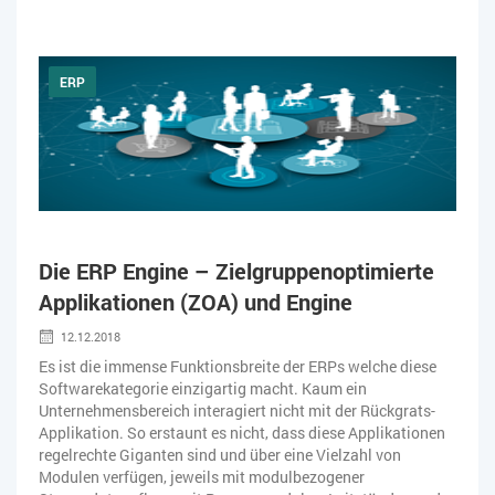
ERP
Die ERP Engine – Zielgruppenoptimierte
Applikationen (ZOA) und Engine
12.12.2018
Es ist die immense Funktionsbreite der ERPs welche diese
Softwarekategorie einzigartig macht. Kaum ein
Unternehmensbereich interagiert nicht mit der Rückgrats-
Applikation. So erstaunt es nicht, dass diese Applikationen
regelrechte Giganten sind und über eine Vielzahl von
Modulen verfügen, jeweils mit modulbezogener