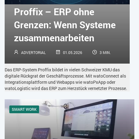
KÜNSTLICHE INTELLIGENZ
LOGISTIK
LOHN
Proffix – ERP ohne
MACHINE LEARNING
MANAGEMENT & FÜHRUNG
Grenzen: Wenn Systeme
MARKETING
MOBILE
ONLINE-MARKETING
zusammenarbeiten
OPEN SOURCE
PIM
PROJEKTMANAGEMENT
SEO
ADVERTORIAL
01.05.2026
3 MIN.
SERVICE
SICHERHEIT
SMART WORK
Das ERP-System Proffix bildet in vielen Schweizer KMU das
SOCIAL COMMERCE
SOCIAL-MEDIA
digitale Rückgrat der Geschäftsprozesse. Mit watoConnect als
Integrationsplattform und Webapps wie watoPxApp oder
watoLogistic wird das ERP zum Herzstück vernetzter Prozesse.
SOFTWARE-AS-A-SERVICE
SOFTWAREENTWICKLUNG
SWONET
TRANSPORTLOGISTIK / LAGER
SMART WORK
TRENDKOMPASS 2025
TRENDKOMPASS 2026
USABILITY
USER EXPERIENCE
WEBDESIGN
WEB-SHOP