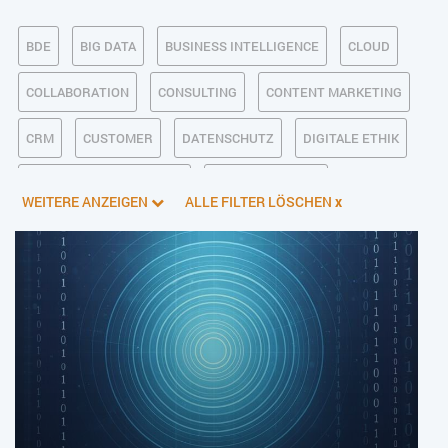
BDE
BIG DATA
BUSINESS INTELLIGENCE
CLOUD
COLLABORATION
CONSULTING
CONTENT MARKETING
CRM
CUSTOMER
DATENSCHUTZ
DIGITALE ETHIK
DIGITALER POSTEINGANG
DIGITALISIERUNG
WEITERE ANZEIGEN
ALLE FILTER LÖSCHEN
x
E-BUSINESS
ECM/DMS
E-COMMERCE
EINKAUF
ERP
FALLSTUDIEN
FERTIGUNG
FINANZSOFTWARE
HANDEL
HR
INDUSTRIE 4.0
IT AUS- UND WEITERBILDUNG
IT-INFRASTRUKTUR
IT-JOBS
IT-SERVICE MANAGEMENT
KI IM ERP