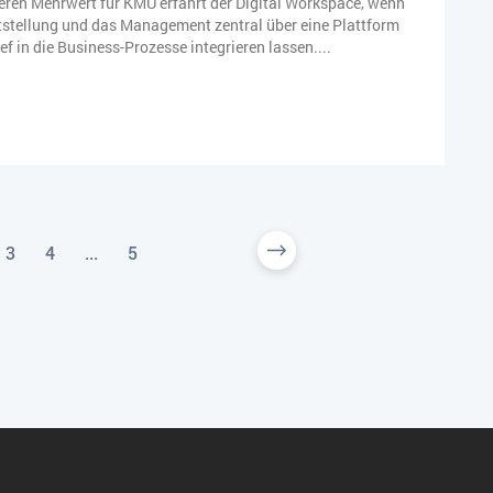
ren Mehrwert für KMU erfährt der Digital Workspace, wenn
itstellung und das Management zentral über eine Plattform
ef in die Business-Prozesse integrieren lassen....
3
4
...
5