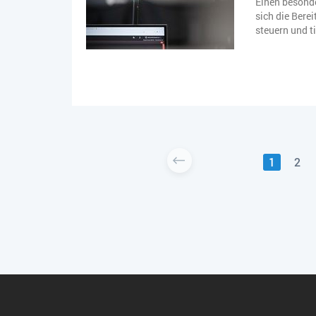
Einen besonde
sich die Bere
steuern und ti
1
2