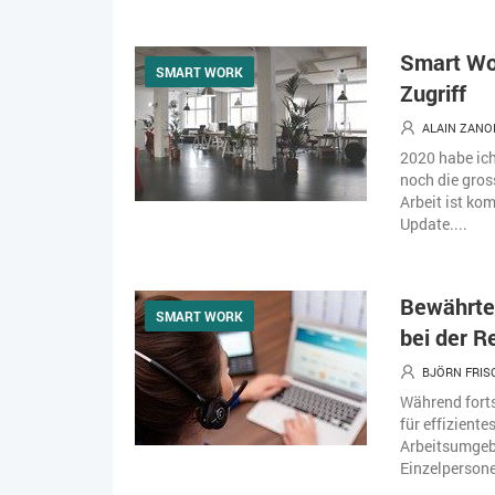
Smart Wo
SMART WORK
Zugriff
ALAIN ZANO
2020 habe ic
noch die gross
Arbeit ist kom
Update....
Bewährte 
SMART WORK
bei der R
BJÖRN FRI
Während forts
für effiziente
Arbeitsumgebu
Einzelperson