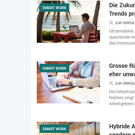
Die Zukun
SMART WORK
Trends p
ZUR VERFÜG
Ultramobiles 
spannende neu
des Kommunika
Grosse Rü
SMART WORK
eher unwa
ZUR VERFÜG
Die Gehaltsum
Walters zeig
Arbeitgebern 
Hybride A
SMART WORK
sondern 