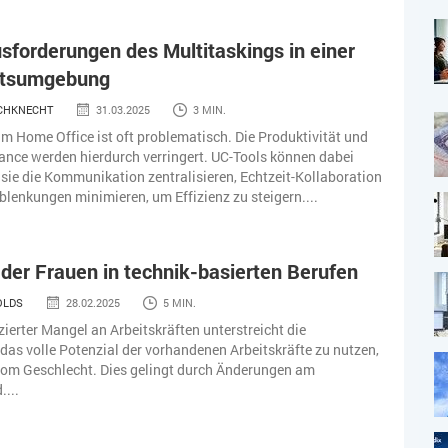
sforderungen des Multitaskings in einer
itsumgebung
SCHKNECHT
31.03.2025
3 MIN.
im Home Office ist oft problematisch. Die Produktivität und
ance werden hierdurch verringert. UC-Tools können dabei
 sie die Kommunikation zentralisieren, Echtzeit-Kollaboration
blenkungen minimieren, um Effizienz zu steigern....
der Frauen in technik-basierten Berufen
OLDS
28.02.2025
5 MIN.
zierter Mangel an Arbeitskräften unterstreicht die
, das volle Potenzial der vorhandenen Arbeitskräfte zu nutzen,
om Geschlecht. Dies gelingt durch Änderungen am
....