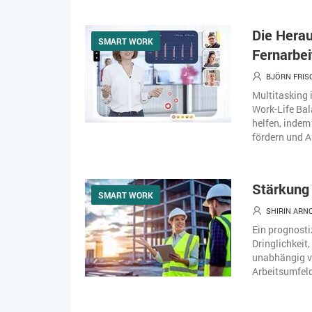
Die Herau
SMART WORK
Fernarbe
BJÖRN FRI
Multitasking 
Work-Life Bal
helfen, indem
fördern und A
Stärkung 
SMART WORK
SHIRIN ARN
Ein prognosti
Dringlichkeit
unabhängig v
Arbeitsumfeld