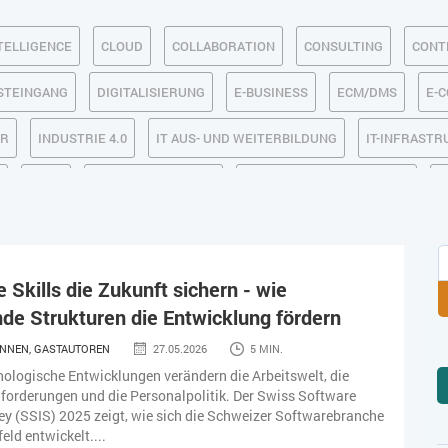
TELLIGENCE
CLOUD
COLLABORATION
CONSULTING
CONT
OSTEINGANG
DIGITALISIERUNG
E-BUSINESS
ECM/DMS
E-
R
INDUSTRIE 4.0
IT AUS- UND WEITERBILDUNG
IT-INFRAST
LOHN
MACHINE LEARNING
MANAGEMENT & FÜHRUNG
M
SEO
SERVICE
SICHERHEIT
SOCIAL COMMERCE
SOCIAL
TLOGISTIK / LAGER
TRENDKOMPASS 2025
TRENDKOMPASS 2026
e Skills die Zukunft sichern - wie
de Strukturen die Entwicklung fördern
NNEN, GASTAUTOREN
27.05.2026
5 MIN.
ologische Entwicklungen verändern die Arbeitswelt, die
orderungen und die Personalpolitik. Der Swiss Software
ey (SSIS) 2025 zeigt, wie sich die Schweizer Softwarebranche
eld entwickelt....