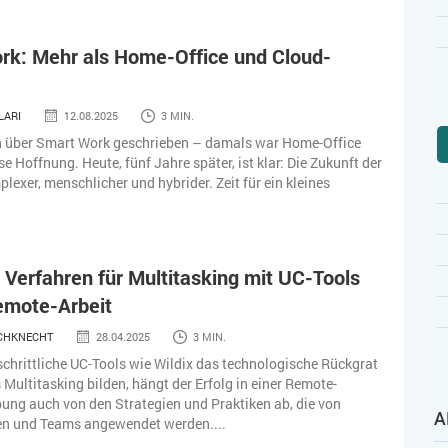
rk: Mehr als Home-Office und Cloud-
LARI
12.08.2025
3 MIN.
h über Smart Work geschrieben – damals war Home-Office
e Hoffnung. Heute, fünf Jahre später, ist klar: Die Zukunft der
plexer, menschlicher und hybrider. Zeit für ein kleines
Verfahren für Multitasking mit UC-Tools
emote-Arbeit
SCHKNECHT
28.04.2025
3 MIN.
chrittliche UC-Tools wie Wildix das technologische Rückgrat
s Multitasking bilden, hängt der Erfolg in einer Remote-
ng auch von den Strategien und Praktiken ab, die von
A
en und Teams angewendet werden....