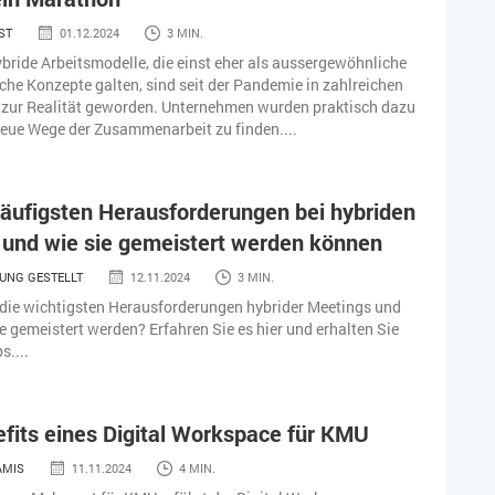
ST
01.12.2024
3 MIN.
bride Arbeitsmodelle, die einst eher als aussergewöhnliche
sche Konzepte galten, sind seit der Pandemie in zahlreichen
zur Realität geworden. Unternehmen wurden praktisch dazu
eue Wege der Zusammenarbeit zu finden....
häufigsten Herausforderungen bei hybriden
 und wie sie gemeistert werden können
UNG GESTELLT
12.11.2024
3 MIN.
die wichtigsten Herausforderungen hybrider Meetings und
e gemeistert werden? Erfahren Sie es hier und erhalten Sie
s....
fits eines Digital Workspace für KMU
AMIS
11.11.2024
4 MIN.