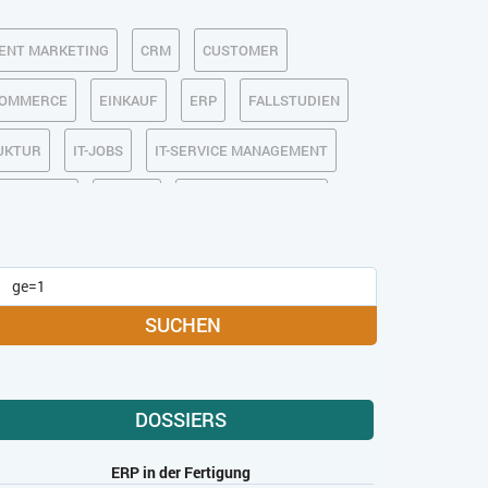
ENT MARKETING
CRM
CUSTOMER
COMMERCE
EINKAUF
ERP
FALLSTUDIEN
RUKTUR
IT-JOBS
IT-SERVICE MANAGEMENT
ARKETING
MOBILE
ONLINE-MARKETING
-MEDIA
SOFTWARE-AS-A-SERVICE
USABILITY
USER EXPERIENCE
SUCHEN
DOSSIERS
ERP in der Fertigung