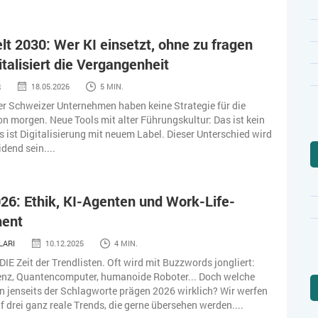
lt 2030: Wer KI einsetzt, ohne zu fragen
italisiert die Vergangenheit
R
18.05.2026
5 MIN.
der Schweizer Unternehmen haben keine Strategie für die
on morgen. Neue Tools mit alter Führungskultur: Das ist kein
 ist Digitalisierung mit neuem Label. Dieser Unterschied wird
dend sein....
26: Ethik, KI-Agenten und Work-Life-
ent
LARI
10.12.2025
4 MIN.
DIE Zeit der Trendlisten. Oft wird mit Buzzwords jongliert:
genz, Quantencomputer, humanoide Roboter... Doch welche
 jenseits der Schlagworte prägen 2026 wirklich? Wir werfen
f drei ganz reale Trends, die gerne übersehen werden....