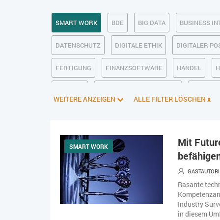
SMART WORK
BDE
BIG DATA
BUSINESS IN
DATENSCHUTZ
DIGITALE ETHIK
DIGITALER P
FERTIGUNG
FINANZSOFTWARE
HANDEL
H
KI IM ERP
KÜNSTLICHE INTELLIGENZ
LOGISTIK
WEITERE ANZEIGEN
ALLE FILTER LÖSCHEN
x
OPEN SOURCE
PIM
PROJEKTMANAGEMENT
SOFTWAREENTWICKLUNG
SWONET
TRANSPOR
Mit Futur
SMART WORK
befähigen
WEBDESIGN
WEB-SHOP
ZEITWIRTSCHAFT
GASTAUTORI
Rasante techn
Kompetenzanf
Industry Surv
in diesem Umf