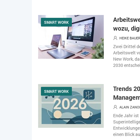
Arbeitswe
SMART WORK
wozu, dig
HEIKE BAUE
Zwei Drittel 
Arbeitswelt v
New Work, das
2030 entschei
Trends 20
SMART WORK
Managem
ALAIN ZANO
Ende Jahr ist 
Superintelli
Entwicklungen
einen Blick au