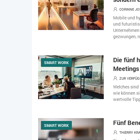
CORINNE JO
Mobile und hy
und futuristi
Unternehmen 
gezwungen, n
Die fünf 
SMART WORK
Meetings
ZUR VERFÜG
Welches sind 
wie können si
wertvolle Tipp
Fünf Bene
SMART WORK
THIERRY KR