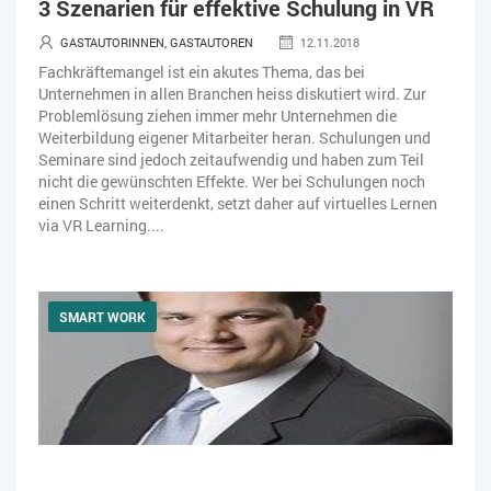
3 Szenarien für effektive Schulung in VR
IT-JOBS
IT-SERVICE MANAGEMENT
KI IM ERP
GASTAUTORINNEN, GASTAUTOREN
12.11.2018
KÜNSTLICHE INTELLIGENZ
LOGISTIK
LOHN
Fachkräftemangel ist ein akutes Thema, das bei
Unternehmen in allen Branchen heiss diskutiert wird. Zur
MACHINE LEARNING
MANAGEMENT & FÜHRUNG
Problemlösung ziehen immer mehr Unternehmen die
Weiterbildung eigener Mitarbeiter heran. Schulungen und
Seminare sind jedoch zeitaufwendig und haben zum Teil
MARKETING
MOBILE
ONLINE-MARKETING
nicht die gewünschten Effekte. Wer bei Schulungen noch
einen Schritt weiterdenkt, setzt daher auf virtuelles Lernen
OPEN SOURCE
PIM
PROJEKTMANAGEMENT
SEO
via VR Learning....
SERVICE
SICHERHEIT
SOCIAL COMMERCE
SOCIAL-MEDIA
SOFTWARE-AS-A-SERVICE
SMART WORK
SOFTWAREENTWICKLUNG
SWONET
TRANSPORTLOGISTIK / LAGER
TRENDKOMPASS 2025
TRENDKOMPASS 2026
USABILITY
USER EXPERIENCE