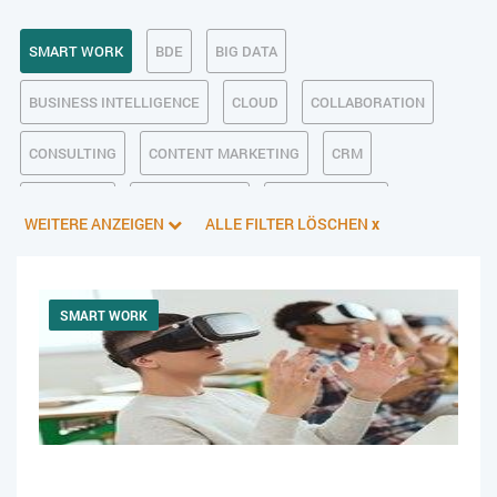
SMART WORK
BDE
BIG DATA
BUSINESS INTELLIGENCE
CLOUD
COLLABORATION
CONSULTING
CONTENT MARKETING
CRM
CUSTOMER
DATENSCHUTZ
DIGITALE ETHIK
WEITERE ANZEIGEN
ALLE FILTER LÖSCHEN
x
DIGITALER POSTEINGANG
DIGITALISIERUNG
E-BUSINESS
ECM/DMS
E-COMMERCE
EINKAUF
SMART WORK
ERP
FALLSTUDIEN
FERTIGUNG
FINANZSOFTWARE
HANDEL
HR
INDUSTRIE 4.0
IT AUS- UND WEITERBILDUNG
IT-INFRASTRUKTUR