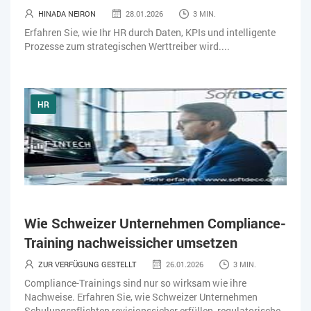
HINADA NEIRON
28.01.2026
3 MIN.
ZEITWIRTSCHAFT
Erfahren Sie, wie Ihr HR durch Daten, KPIs und intelligente
Prozesse zum strategischen Werttreiber wird....
HR
Wie Schweizer Unternehmen Compliance-
Training nachweissicher umsetzen
ZUR VERFÜGUNG GESTELLT
26.01.2026
3 MIN.
Compliance-Trainings sind nur so wirksam wie ihre
Nachweise. Erfahren Sie, wie Schweizer Unternehmen
Schulungspflichten revisionssicher erfüllen, regulatorische