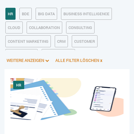
HR
BDE
BIG DATA
BUSINESS INTELLIGENCE
CLOUD
COLLABORATION
CONSULTING
CONTENT MARKETING
CRM
CUSTOMER
DATENSCHUTZ
DIGITALE ETHIK
WEITERE ANZEIGEN
ALLE FILTER LÖSCHEN
x
DIGITALER POSTEINGANG
DIGITALISIERUNG
E-BUSINESS
ECM/DMS
E-COMMERCE
EINKAUF
HR
ERP
FALLSTUDIEN
FERTIGUNG
FINANZSOFTWARE
HANDEL
INDUSTRIE 4.0
IT AUS- UND WEITERBILDUNG
IT-INFRASTRUKTUR
IT-JOBS
IT-SERVICE MANAGEMENT