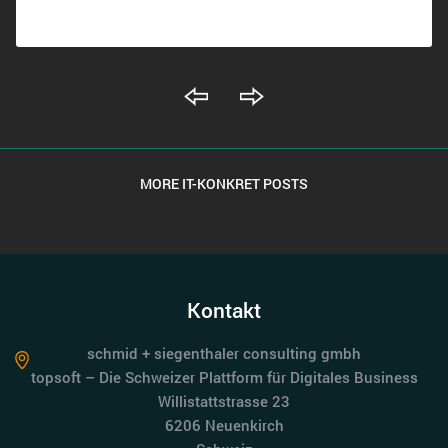
MORE IT-KONKRET POSTS
Kontakt
schmid + siegenthaler consulting gmbh
topsoft – Die Schweizer Plattform für Digitales Business
Willistattstrasse 23
6206 Neuenkirch