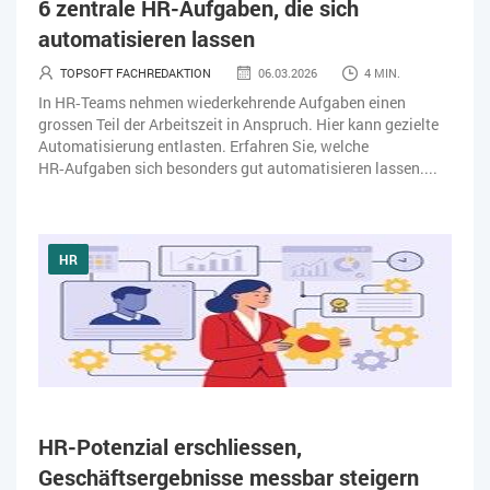
6 zentrale HR-Aufgaben, die sich
KI IM ERP
KÜNSTLICHE INTELLIGENZ
LOGISTIK
automatisieren lassen
LOHN
MACHINE LEARNING
MANAGEMENT & FÜHRUNG
TOPSOFT FACHREDAKTION
06.03.2026
4 MIN.
In HR‑Teams nehmen wiederkehrende Aufgaben einen
MARKETING
MOBILE
ONLINE-MARKETING
grossen Teil der Arbeitszeit in Anspruch. Hier kann gezielte
Automatisierung entlasten. Erfahren Sie, welche
OPEN SOURCE
PIM
PROJEKTMANAGEMENT
SEO
HR‑Aufgaben sich besonders gut automatisieren lassen....
SERVICE
SICHERHEIT
SMART WORK
HR
SOCIAL COMMERCE
SOCIAL-MEDIA
SOFTWARE-AS-A-SERVICE
SOFTWAREENTWICKLUNG
SWONET
TRANSPORTLOGISTIK / LAGER
TRENDKOMPASS 2025
TRENDKOMPASS 2026
USABILITY
HR-Potenzial erschliessen,
USER EXPERIENCE
WEBDESIGN
WEB-SHOP
Geschäftsergebnisse messbar steigern