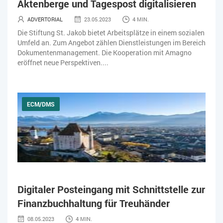
Aktenberge und Tagespost digitalisieren
IT-JOBS
IT-SERVICE MANAGEMENT
KI IM ERP
ADVERTORIAL
23.05.2023
4 MIN.
KÜNSTLICHE INTELLIGENZ
LOGISTIK
LOHN
Die Stiftung St. Jakob bietet Arbeitsplätze in einem sozialen
Umfeld an. Zum Angebot zählen Dienstleistungen im Bereich
MACHINE LEARNING
MANAGEMENT & FÜHRUNG
Dokumentenmanagement. Die Kooperation mit Amagno
eröffnet neue Perspektiven....
MARKETING
MOBILE
ONLINE-MARKETING
OPEN SOURCE
PIM
PROJEKTMANAGEMENT
SEO
ECM/DMS
SERVICE
SICHERHEIT
SMART WORK
SOCIAL COMMERCE
SOCIAL-MEDIA
SOFTWARE-AS-A-SERVICE
SOFTWAREENTWICKLUNG
Digitaler Posteingang mit Schnittstelle zur
SWONET
TRANSPORTLOGISTIK / LAGER
Finanzbuchhaltung für Treuhänder
TRENDKOMPASS 2025
TRENDKOMPASS 2026
USABILITY
08.05.2023
4 MIN.