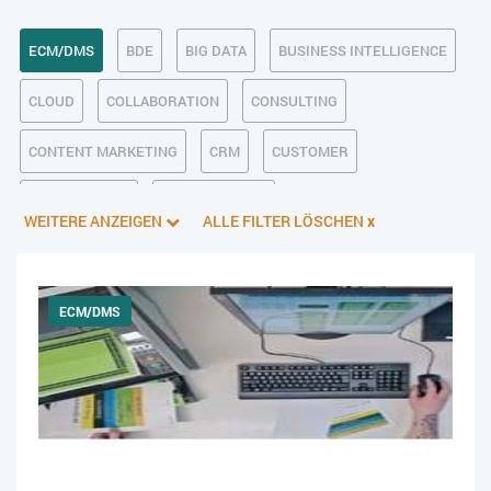
ECM/DMS
BDE
BIG DATA
BUSINESS INTELLIGENCE
CLOUD
COLLABORATION
CONSULTING
CONTENT MARKETING
CRM
CUSTOMER
DATENSCHUTZ
DIGITALE ETHIK
WEITERE ANZEIGEN
ALLE FILTER LÖSCHEN
x
DIGITALER POSTEINGANG
DIGITALISIERUNG
E-BUSINESS
E-COMMERCE
EINKAUF
ERP
ECM/DMS
FALLSTUDIEN
FERTIGUNG
FINANZSOFTWARE
HANDEL
HR
INDUSTRIE 4.0
IT AUS- UND WEITERBILDUNG
IT-INFRASTRUKTUR