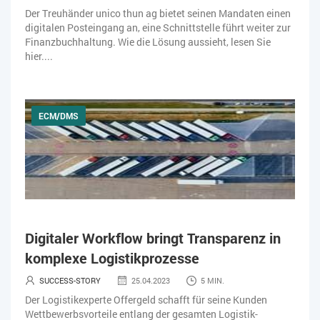
Der Treuhänder unico thun ag bietet seinen Mandaten einen
USER EXPERIENCE
WEBDESIGN
WEB-SHOP
digitalen Posteingang an, eine Schnittstelle führt weiter zur
Finanzbuchhaltung. Wie die Lösung aussieht, lesen Sie
ZEITWIRTSCHAFT
hier....
ECM/DMS
Digitaler Workflow bringt Transparenz in
komplexe Logistikprozesse
SUCCESS-STORY
25.04.2023
5 MIN.
Der Logistikexperte Offergeld schafft für seine Kunden
Wettbewerbsvorteile entlang der gesamten Logistik-