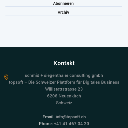
Abonnieren
Archiv
Kontakt
schmid + siegenthaler consulting gmbh
topsoft – Die Schweizer Plattform für Digitales Business
Willistattstrasse 23
6206 Neuenkirch
Schweiz
Email:
info@topsoft.ch
Phone:
+41 41 467 34 20