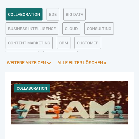
COLLABORATION
BDE
BIG DATA
BUSINESS INTELLIGENCE
CLOUD
CONSULTING
CONTENT MARKETING
CRM
CUSTOMER
DATENSCHUTZ
DIGITALE ETHIK
WEITERE ANZEIGEN
ALLE FILTER LÖSCHEN
x
DIGITALER POSTEINGANG
DIGITALISIERUNG
E-BUSINESS
ECM/DMS
E-COMMERCE
EINKAUF
COLLABORATION
ERP
FALLSTUDIEN
FERTIGUNG
FINANZSOFTWARE
HANDEL
HR
INDUSTRIE 4.0
IT AUS- UND WEITERBILDUNG
IT-INFRASTRUKTUR