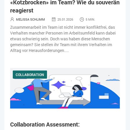
«Kotzbrocken» im Team? Wie du souverän
IT-JOBS
IT-SERVICE MANAGEMENT
KI IM ERP
reagierst
KÜNSTLICHE INTELLIGENZ
LOGISTIK
LOHN
MELISSA SCHLIMM
25.01.2026
5 MIN.
Zusammenarbeit im Team ist nicht immer konfliktfrei, das
MACHINE LEARNING
MANAGEMENT & FÜHRUNG
Verhalten mancher Personen im Arbeitsumfeld kann dabei
etwas schwierig sein. Doch was haben diese Menschen
MARKETING
MOBILE
ONLINE-MARKETING
gemeinsam? Sie stellen ihr Team mit ihrem Verhalten im
Alltag vor Herausforderungen....
OPEN SOURCE
PIM
PROJEKTMANAGEMENT
SEO
SERVICE
SICHERHEIT
SMART WORK
COLLABORATION
SOCIAL COMMERCE
SOCIAL-MEDIA
SOFTWARE-AS-A-SERVICE
SOFTWAREENTWICKLUNG
SWONET
TRANSPORTLOGISTIK / LAGER
Collaboration Assessment:
TRENDKOMPASS 2025
TRENDKOMPASS 2026
USABILITY