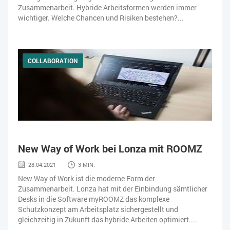
Zusammenarbeit. Hybride Arbeitsformen werden immer
wichtiger. Welche Chancen und Risiken bestehen?...
COLLABORATION
New Way of Work bei Lonza mit ROOMZ
28.04.2021
3 MIN.
New Way of Work ist die moderne Form der
Zusammenarbeit. Lonza hat mit der Einbindung sämtlicher
Desks in die Software myROOMZ das komplexe
Schutzkonzept am Arbeitsplatz sichergestellt und
gleichzeitig in Zukunft das hybride Arbeiten optimiert....