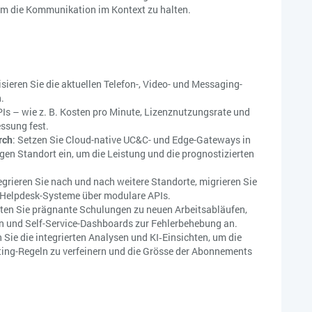
m die Kommunikation im Kontext zu halten.
isieren Sie die aktuellen Telefon-, Video- und Messaging-
.
PIs – wie z. B. Kosten pro Minute, Lizenznutzungsrate und
ssung fest.
rch
: Setzen Sie Cloud-native UC&C- und Edge-Gateways in
igen Standort ein, um die Leistung und die prognostizierten
tegrieren Sie nach und nach weitere Standorte, migrieren Sie
 Helpdesk-Systeme über modulare APIs.
eten Sie prägnante Schulungen zu neuen Arbeitsabläufen,
n und Self-Service-Dashboards zur Fehlerbehebung an.
n Sie die integrierten Analysen und KI‑Einsichten, um die
ng-Regeln zu verfeinern und die Grösse der Abonnements