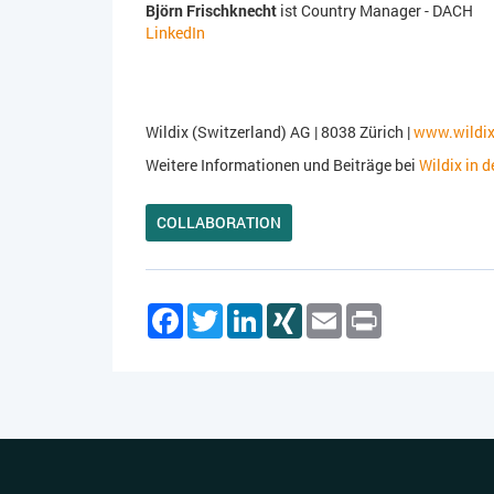
Björn Frischknecht
ist Country Manager - DACH
LinkedIn
Wildix (Switzerland) AG | 8038 Zürich |
www.wildi
Weitere Informationen und Beiträge bei
Wildix in 
COLLABORATION
Facebook
Twitter
LinkedIn
XING
Email
Print