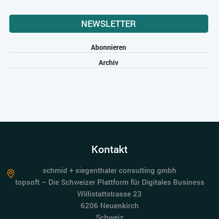
NEWSLETTER
Abonnieren
Archiv
Kontakt
schmid + siegenthaler consulting gmbh
topsoft – Die Schweizer Plattform für Digitales Business
Willistattstrasse 23
6206 Neuenkirch
Schweiz