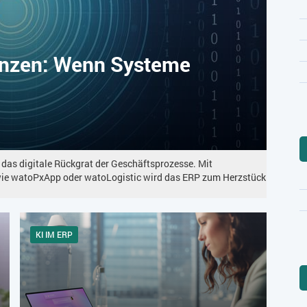
enzen: Wenn Systeme
 das digitale Rückgrat der Geschäftsprozesse. Mit
wie watoPxApp oder watoLogistic wird das ERP zum Herzstück
KI IM ERP