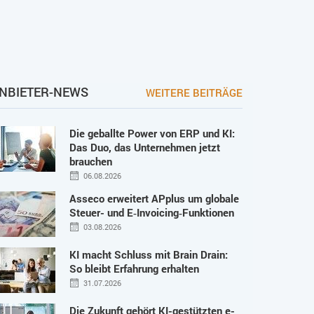
NBIETER-NEWS
WEITERE BEITRÄGE
Die geballte Power von ERP und KI:
Das Duo, das Unternehmen jetzt
brauchen
06.08.2026
Asseco erweitert APplus um globale
Steuer- und E‑Invoicing‑Funktionen
03.08.2026
KI macht Schluss mit Brain Drain:
So bleibt Erfahrung erhalten
31.07.2026
Die Zukunft gehört KI-gestützten e-