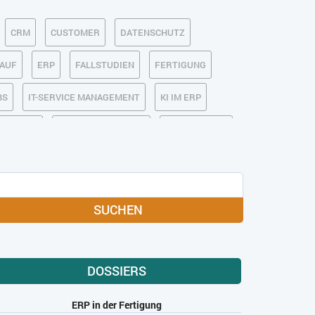
CRM
CUSTOMER
DATENSCHUTZ
KAUF
ERP
FALLSTUDIEN
FERTIGUNG
BS
IT-SERVICE MANAGEMENT
KI IM ERP
MOBILE
ONLINE-MARKETING
OPEN SOURCE
MEDIA
SOFTWARE-AS-A-SERVICE
USABILITY
USER EXPERIENCE
SUCHEN
DOSSIERS
ERP in der Fertigung