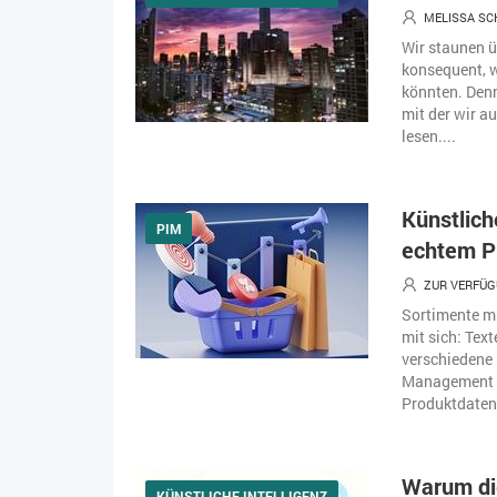
MELISSA S
Wir staunen ü
konsequent, w
könnten. Denn
mit der wir a
lesen....
Künstlich
PIM
echtem P
ZUR VERFÜG
Sortimente mi
mit sich: Tex
verschiedene 
Management (P
Produktdatena
Warum die
KÜNSTLICHE INTELLIGENZ