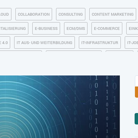
LOUD
COLLABORATION
CONSULTING
CONTENT MARKETING
ITALISIERUNG
E-BUSINESS
ECM/DMS
E-COMMERCE
EIN
 4.0
IT AUS- UND WEITERBILDUNG
IT-INFRASTRUKTUR
IT-JO
MACHINE LEARNING
MANAGEMENT & FÜHRUNG
MARKETING
SICHERHEIT
SMART WORK
SOCIAL COMMERCE
SOCIAL-
TLOGISTIK / LAGER
TRENDKOMPASS 2025
TRENDKOMPASS 2026