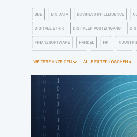
BDE
BIG DATA
BUSINESS INTELLIGENCE
C
DIGITALE ETHIK
DIGITALER POSTEINGANG
DIG
FINANZSOFTWARE
HANDEL
HR
INDUSTRIE
KÜNSTLICHE INTELLIGENZ
LOGISTIK
LOHN
WEITERE ANZEIGEN
ALLE FILTER LÖSCHEN
x
PIM
PROJEKTMANAGEMENT
SEO
SERVICE
SOFTWAREENTWICKLUNG
SWONET
TRANSPOR
WEBDESIGN
WEB-SHOP
ZEITWIRTSCHAFT