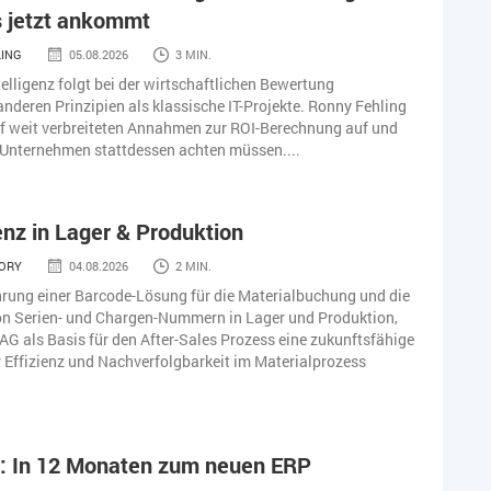
s jetzt ankommt
LING
05.08.2026
3 MIN.
telligenz folgt bei der wirtschaftlichen Bewertung
nderen Prinzipien als klassische IT-Projekte. Ronny Fehling
f weit verbreiteten Annahmen zur ROI-Berechnung auf und
 Unternehmen stattdessen achten müssen....
nz in Lager & Produktion
TORY
04.08.2026
2 MIN.
hrung einer Barcode-Lösung für die Materialbuchung und die
on Serien- und Chargen-Nummern in Lager und Produktion,
 AG als Basis für den After-Sales Prozess eine zukunftsfähige
 Effizienz und Nachverfolgbarkeit im Materialprozess
: In 12 Monaten zum neuen ERP