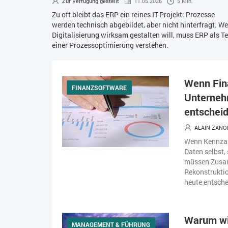
Zur Verfügung gestellt
11.05.2026
5 Min.
Zu oft bleibt das ERP ein reines IT-Projekt: Prozesse
werden technisch abgebildet, aber nicht hinterfragt. We
Digitalisierung wirksam gestalten will, muss ERP als Te
einer Prozessoptimierung verstehen.
Wenn Fin
FINANZSOFTWARE
Unternehm
entschei
ALAIN ZANO
Wenn Kennzahl
Daten selbst,
müssen Zusa
Rekonstruktion
heute entsche
Warum wir
MANAGEMENT & FÜHRUNG