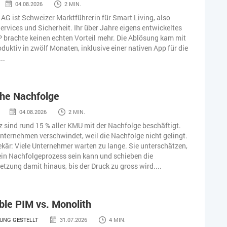
04.08.2026
2 MIN.
AG ist Schweizer Marktführerin für Smart Living, also
rvices und Sicherheit. Ihr über Jahre eigens entwickeltes
brachte keinen echten Vorteil mehr. Die Ablösung kam mit
duktiv in zwölf Monaten, inklusive einer nativen App für die
..
che Nachfolge
04.08.2026
2 MIN.
z sind rund 15 % aller KMU mit der Nachfolge beschäftigt.
Unternehmen verschwindet, weil die Nachfolge nicht gelingt.
kär: Viele Unternehmer warten zu lange. Sie unterschätzen,
in Nachfolgeprozess sein kann und schieben die
tzung damit hinaus, bis der Druck zu gross wird....
le PIM vs. Monolith
UNG GESTELLT
31.07.2026
4 MIN.