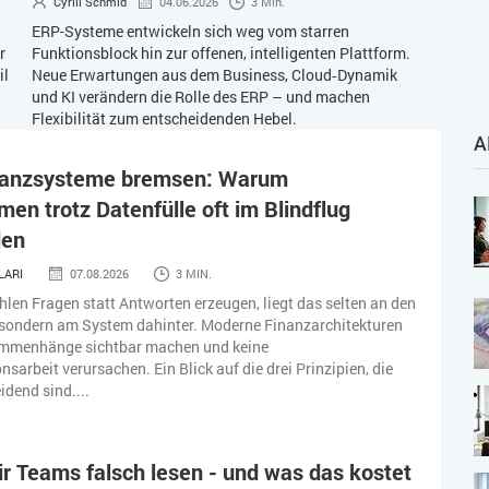
Cyrill Schmid
04.06.2026
3 Min.
ERP-Systeme entwickeln sich weg vom starren
r
Funktionsblock hin zur offenen, intelligenten Plattform.
il
Neue Erwartungen aus dem Business, Cloud‑Dynamik
und KI verändern die Rolle des ERP – und machen
Flexibilität zum entscheidenden Hebel.
A
anzsysteme bremsen: Warum
en trotz Datenfülle oft im Blindflug
den
LARI
07.08.2026
3 MIN.
en Fragen statt Antworten erzeugen, liegt das selten an den
 sondern am System dahinter. Moderne Finanzarchitekturen
mmenhänge sichtbar machen und keine
sarbeit verursachen. Ein Blick auf die drei Prinzipien, die
idend sind....
 Teams falsch lesen - und was das kostet