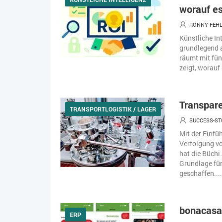
worauf e
RONNY FEH
Künstliche In
grundlegend a
räumt mit fün
zeigt, worauf
Transpare
TRANSPORTLOGISTIK / LAGER
SUCCESS-S
Mit der Einfü
Verfolgung v
hat die Büchi
Grundlage für
geschaffen....
bonacasa
ERP