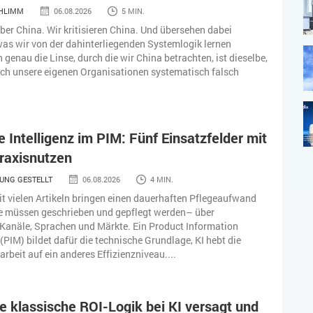
CHLIMM
06.08.2026
5 MIN.
ber China. Wir kritisieren China. Und übersehen dabei
as wir von der dahinterliegenden Systemlogik lernen
 genau die Linse, durch die wir China betrachten, ist dieselbe,
uch unsere eigenen Organisationen systematisch falsch
e Intelligenz im PIM: Fünf Einsatzfelder mit
raxisnutzen
UNG GESTELLT
06.08.2026
4 MIN.
t vielen Artikeln bringen einen dauerhaften Pflegeaufwand
te müssen geschrieben und gepflegt werden– über
Kanäle, Sprachen und Märkte. Ein Product Information
IM) bildet dafür die technische Grundlage, KI hebt die
rbeit auf ein anderes Effizienzniveau....
 klassische ROI-Logik bei KI versagt und