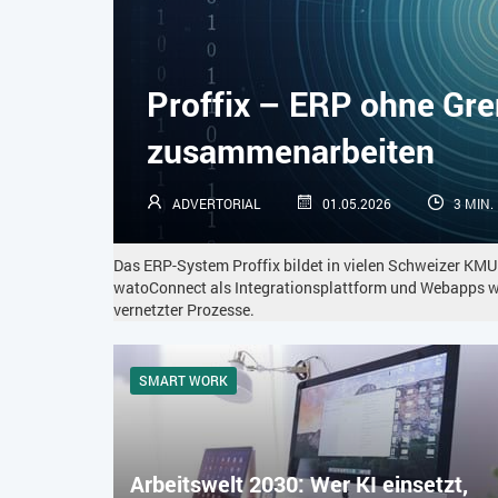
Proffix – ERP ohne Gr
zusammenarbeiten
ADVERTORIAL
01.05.2026
3 MIN.
Das ERP-System Proffix bildet in vielen Schweizer KMU
watoConnect als Integrationsplattform und Webapps 
vernetzter Prozesse.
SMART WORK
Arbeitswelt 2030: Wer KI einsetzt,