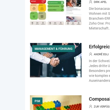
DIRK APEL
Die bonacasa 
Wohnen mit Se
Branchen-ERP 
Zoho One: Pro
Mieterschaft..
Erfolgrei
MANAGEMENT & FÜHRUNG
ANDRÉ EGLI
In der Schwei
Jedes dritte 
Besonders pre
wie komplex e
Auseinanderse
Composab
PIM
ZUR VERFÜG