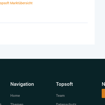
 topsoft Marktübersicht
Navigation
Topsoft
N
Home
Team
s
Themen
Datenschutz