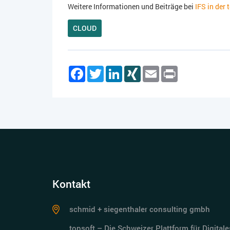
Weitere Informationen und Beiträge bei
IFS in der
CLOUD
Facebook
Twitter
LinkedIn
XING
Email
Print
Kontakt
schmid + siegenthaler consulting gmbh
topsoft – Die Schweizer Plattform für Digitale