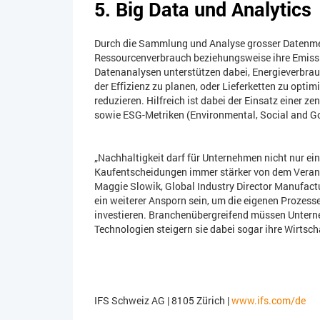
5. Big Data und Analytics
Durch die Sammlung und Analyse grosser Datenmen
Ressourcenverbrauch beziehungsweise ihre Emissi
Datenanalysen unterstützen dabei, Energieverbr
der Effizienz zu planen, oder Lieferketten zu opt
reduzieren. Hilfreich ist dabei der Einsatz einer z
sowie ESG-Metriken (Environmental, Social and Go
„Nachhaltigkeit darf für Unternehmen nicht nur e
Kaufentscheidungen immer stärker von dem Veran
Maggie Slowik, Global Industry Director Manufactu
ein weiterer Ansporn sein, um die eigenen Prozes
investieren. Branchenübergreifend müssen Unterne
Technologien steigern sie dabei sogar ihre Wirtscha
IFS Schweiz AG | 8105 Zürich |
www.ifs.com/de