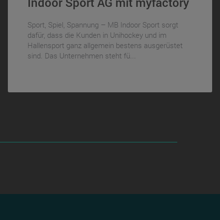
Indoor Sport AG mit myfactory
Sport, Spiel, Spannung – MB Indoor Sport sorgt
dafür, dass die Kunden in Unihockey und im
Hallensport ganz allgemein bestens ausgerüstet
sind. Das Unternehmen steht fü...