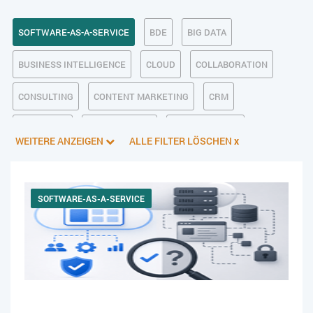
SOFTWARE-AS-A-SERVICE
BDE
BIG DATA
BUSINESS INTELLIGENCE
CLOUD
COLLABORATION
CONSULTING
CONTENT MARKETING
CRM
CUSTOMER
DATENSCHUTZ
DIGITALE ETHIK
WEITERE ANZEIGEN
ALLE FILTER LÖSCHEN
x
DIGITALER POSTEINGANG
DIGITALISIERUNG
E-BUSINESS
ECM/DMS
E-COMMERCE
EINKAUF
SOFTWARE-AS-A-SERVICE
ERP
FALLSTUDIEN
FERTIGUNG
FINANZSOFTWARE
HANDEL
HR
INDUSTRIE 4.0
IT AUS- UND WEITERBILDUNG
IT-INFRASTRUKTUR