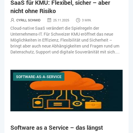
SaaS für KMU: Flexibel, sicher – aber
WEBDESIGN
WEB-SHOP
ZEITWIRTSCHAFT
nicht ohne Risiko
CYRILL SCHMID
25.11.2025
3 MIN.
Cloud-native SaaS verändert die Spielregeln der
Unternehmens-IT. Für Schweizer KMU eröffnet das neue
Möglichkeiten in Effizienz, Flexibilität und Sicherheit –
bringt aber auch neue Abhängigkeiten und Fragen rund um
Datenschutz, Support und digitale Souveränität mit sich....
SOFTWARE-AS-A-SERVICE
Software as a Service – das längst