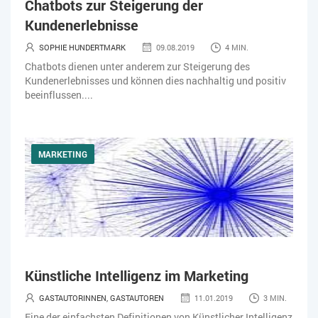
Chatbots zur Steigerung der
IT-JOBS
IT-SERVICE MANAGEMENT
KI IM ERP
Kundenerlebnisse
KÜNSTLICHE INTELLIGENZ
LOGISTIK
LOHN
SOPHIE HUNDERTMARK
09.08.2019
4 MIN.
Chatbots dienen unter anderem zur Steigerung des
MACHINE LEARNING
MANAGEMENT & FÜHRUNG
Kundenerlebnisses und können dies nachhaltig und positiv
beeinflussen....
MOBILE
ONLINE-MARKETING
OPEN SOURCE
PIM
PROJEKTMANAGEMENT
SEO
SERVICE
SICHERHEIT
MARKETING
SMART WORK
SOCIAL COMMERCE
SOCIAL-MEDIA
SOFTWARE-AS-A-SERVICE
SOFTWAREENTWICKLUNG
SWONET
TRANSPORTLOGISTIK / LAGER
TRENDKOMPASS 2025
TRENDKOMPASS 2026
USABILITY
Künstliche Intelligenz im Marketing
GASTAUTORINNEN, GASTAUTOREN
11.01.2019
3 MIN.
USER EXPERIENCE
WEBDESIGN
WEB-SHOP
Eine der einfachsten Definitionen von Künstlicher Intelligenz