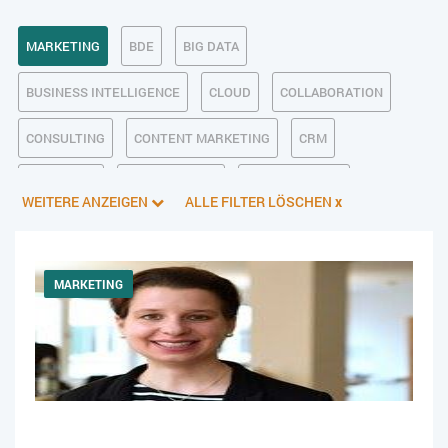
MARKETING
BDE
BIG DATA
BUSINESS INTELLIGENCE
CLOUD
COLLABORATION
CONSULTING
CONTENT MARKETING
CRM
CUSTOMER
DATENSCHUTZ
DIGITALE ETHIK
WEITERE ANZEIGEN
ALLE FILTER LÖSCHEN
x
DIGITALER POSTEINGANG
DIGITALISIERUNG
E-BUSINESS
ECM/DMS
E-COMMERCE
EINKAUF
MARKETING
ERP
FALLSTUDIEN
FERTIGUNG
FINANZSOFTWARE
HANDEL
HR
INDUSTRIE 4.0
IT AUS- UND WEITERBILDUNG
IT-INFRASTRUKTUR