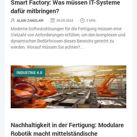
Smart Factory: Was müssen IT-Systeme
KI IM ERP
KÜNSTLICHE INTELLIGENZ
LOGISTIK
dafür mitbringen?
LOHN
MACHINE LEARNING
MANAGEMENT & FÜHRUNG
ALAIN ZANOLARI
09.09.2024
3 MIN.
Moderne Softwarelösungen für die Fertigung müssen eine
MARKETING
MOBILE
ONLINE-MARKETING
Vielzahl von Anforderungen erfüllen, um den komplexen und
dynamischen Bedürfnissen dieses Bereichs gerecht zu
OPEN SOURCE
PIM
PROJEKTMANAGEMENT
SEO
werden. Worauf müssen Sie achten?...
SERVICE
SICHERHEIT
SMART WORK
INDUSTRIE 4.0
SOCIAL COMMERCE
SOCIAL-MEDIA
SOFTWARE-AS-A-SERVICE
SOFTWAREENTWICKLUNG
SWONET
TRANSPORTLOGISTIK / LAGER
TRENDKOMPASS 2025
TRENDKOMPASS 2026
USABILITY
Nachhaltigkeit in der Fertigung: Modulare
USER EXPERIENCE
WEBDESIGN
WEB-SHOP
Robotik macht mittelständische