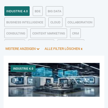
INDUSTRIE 4.0
BDE
BIG DATA
BUSINESS INTELLIGENCE
CLOUD
COLLABORATION
CONSULTING
CONTENT MARKETING
CRM
CUSTOMER
DATENSCHUTZ
DIGITALE ETHIK
WEITERE ANZEIGEN
ALLE FILTER LÖSCHEN
x
DIGITALER POSTEINGANG
DIGITALISIERUNG
E-BUSINESS
ECM/DMS
E-COMMERCE
EINKAUF
INDUSTRIE 4.0
ERP
FALLSTUDIEN
FERTIGUNG
FINANZSOFTWARE
HANDEL
HR
IT AUS- UND WEITERBILDUNG
IT-INFRASTRUKTUR
IT-JOBS
IT-SERVICE MANAGEMENT