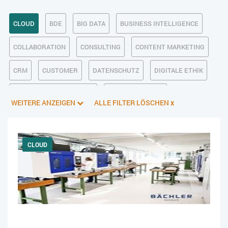
CLOUD
BDE
BIG DATA
BUSINESS INTELLIGENCE
COLLABORATION
CONSULTING
CONTENT MARKETING
CRM
CUSTOMER
DATENSCHUTZ
DIGITALE ETHIK
DIGITALER POSTEINGANG
DIGITALISIERUNG
WEITERE ANZEIGEN
ALLE FILTER LÖSCHEN
x
E-BUSINESS
ECM/DMS
E-COMMERCE
EINKAUF
ERP
FALLSTUDIEN
FERTIGUNG
FINANZSOFTWARE
CLOUD
HANDEL
HR
INDUSTRIE 4.0
IT AUS- UND WEITERBILDUNG
IT-INFRASTRUKTUR
IT-JOBS
IT-SERVICE MANAGEMENT
KI IM ERP