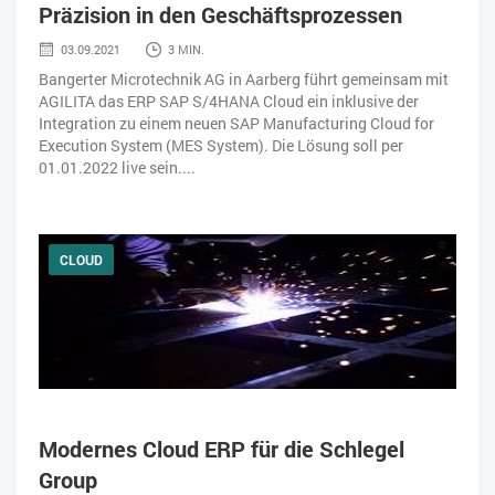
Präzision in den Geschäftsprozessen
03.09.2021
3 MIN.
Bangerter Microtechnik AG in Aarberg führt gemeinsam mit
AGILITA das ERP SAP S/4HANA Cloud ein inklusive der
Integration zu einem neuen SAP Manufacturing Cloud for
Execution System (MES System). Die Lösung soll per
01.01.2022 live sein....
CLOUD
Modernes Cloud ERP für die Schlegel
Group