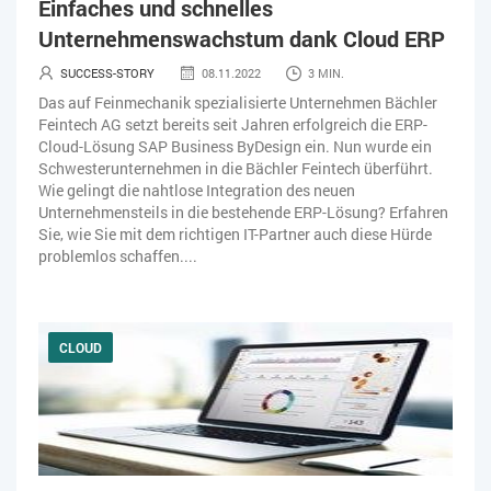
Einfaches und schnelles
KÜNSTLICHE INTELLIGENZ
LOGISTIK
LOHN
Unternehmenswachstum dank Cloud ERP
MACHINE LEARNING
MANAGEMENT & FÜHRUNG
SUCCESS-STORY
08.11.2022
3 MIN.
Das auf Feinmechanik spezialisierte Unternehmen Bächler
MARKETING
MOBILE
ONLINE-MARKETING
Feintech AG setzt bereits seit Jahren erfolgreich die ERP-
Cloud-Lösung SAP Business ByDesign ein. Nun wurde ein
OPEN SOURCE
PIM
PROJEKTMANAGEMENT
SEO
Schwesterunternehmen in die Bächler Feintech überführt.
Wie gelingt die nahtlose Integration des neuen
Unternehmensteils in die bestehende ERP-Lösung? Erfahren
SERVICE
SICHERHEIT
SMART WORK
Sie, wie Sie mit dem richtigen IT-Partner auch diese Hürde
problemlos schaffen....
SOCIAL COMMERCE
SOCIAL-MEDIA
SOFTWARE-AS-A-SERVICE
SOFTWAREENTWICKLUNG
CLOUD
SWONET
TRANSPORTLOGISTIK / LAGER
TRENDKOMPASS 2025
TRENDKOMPASS 2026
USABILITY
USER EXPERIENCE
WEBDESIGN
WEB-SHOP