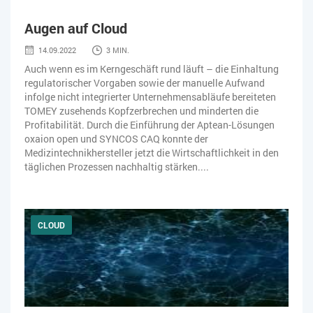
ZEITWIRTSCHAFT
Augen auf Cloud
14.09.2022
3 MIN.
Auch wenn es im Kerngeschäft rund läuft – die Einhaltung
regulatorischer Vorgaben sowie der manuelle Aufwand
infolge nicht integrierter Unternehmensabläufe bereiteten
TOMEY zusehends Kopfzerbrechen und minderten die
Profitabilität. Durch die Einführung der Aptean-Lösungen
oxaion open und SYNCOS CAQ konnte der
Medizintechnikhersteller jetzt die Wirtschaftlichkeit in den
täglichen Prozessen nachhaltig stärken....
CLOUD