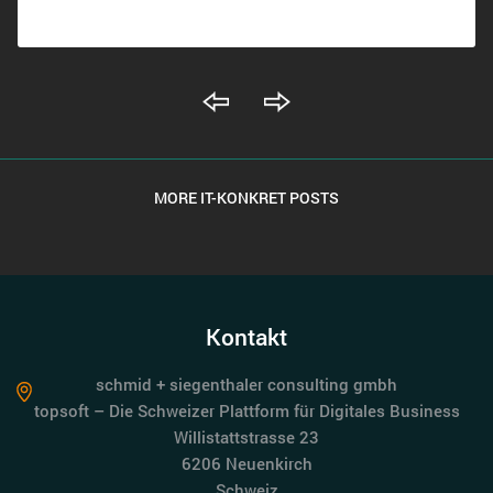
MORE IT-KONKRET POSTS
Kontakt
schmid + siegenthaler consulting gmbh
topsoft – Die Schweizer Plattform für Digitales Business
Willistattstrasse 23
6206 Neuenkirch
Schweiz