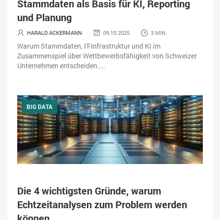
Stammdaten als Basis für KI, Reporting
KÜNSTLICHE INTELLIGENZ
LOGISTIK
LOHN
und Planung
MACHINE LEARNING
MANAGEMENT & FÜHRUNG
HARALD ACKERMANN
09.10.2025
3 MIN.
Warum Stammdaten, IT-Infrastruktur und KI im
MARKETING
MOBILE
ONLINE-MARKETING
Zusammenspiel über Wettbewerbsfähigkeit von Schweizer
Unternehmen entscheiden....
OPEN SOURCE
PIM
PROJEKTMANAGEMENT
SEO
SERVICE
SICHERHEIT
SMART WORK
BIG DATA
SOCIAL COMMERCE
SOCIAL-MEDIA
SOFTWARE-AS-A-SERVICE
SOFTWAREENTWICKLUNG
SWONET
TRANSPORTLOGISTIK / LAGER
TRENDKOMPASS 2025
TRENDKOMPASS 2026
USABILITY
Die 4 wichtigsten Gründe, warum
Echtzeitanalysen zum Problem werden
USER EXPERIENCE
WEBDESIGN
WEB-SHOP
können