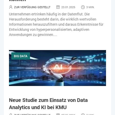
ZEITWIRTSCHAFT
ZUR VERFÜGUNG GESTELLT
23.01.2025
3 MIN.
Unternehmen ertrinken häufig in der Datenflut. Die
Herausforderung besteht darin, die wirklich wertvollen
Informationen herauszufiltern und daraus Erkenntnisse für
Entwicklung von hyperpersonalisierten, adaptiven
Anwendungen zu gewinnen....
BIG DATA
Neue Studie zum Einsatz von Data
Analytics und KI bei KMU