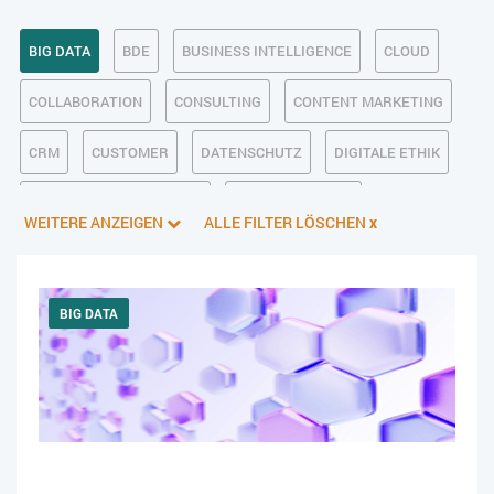
BIG DATA
BDE
BUSINESS INTELLIGENCE
CLOUD
COLLABORATION
CONSULTING
CONTENT MARKETING
CRM
CUSTOMER
DATENSCHUTZ
DIGITALE ETHIK
DIGITALER POSTEINGANG
DIGITALISIERUNG
WEITERE ANZEIGEN
ALLE FILTER LÖSCHEN
x
E-BUSINESS
ECM/DMS
E-COMMERCE
EINKAUF
ERP
FALLSTUDIEN
FERTIGUNG
FINANZSOFTWARE
BIG DATA
HANDEL
HR
INDUSTRIE 4.0
IT AUS- UND WEITERBILDUNG
IT-INFRASTRUKTUR
IT-JOBS
IT-SERVICE MANAGEMENT
KI IM ERP