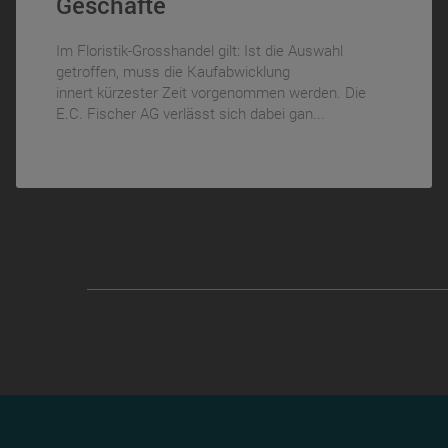
Geschäfte
Im Floristik-Grosshandel gilt: Ist die Auswahl
getroffen, muss die Kaufabwicklung
innert kürzester Zeit vorgenommen werden. Die
E.C. Fischer AG verlässt sich dabei gan...