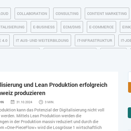
LOUD
COLLABORATION
CONSULTING
CONTENT MARKETING
ITALISIERUNG
E-BUSINESS
ECM/DMS
E-COMMERCE
EIN
 4.0
IT AUS- UND WEITERBILDUNG
IT-INFRASTRUKTUR
IT-JO
MACHINE LEARNING
MANAGEMENT & FÜHRUNG
MARKETING
SICHERHEIT
SMART WORK
SOCIAL COMMERCE
SOCIAL-
TLOGISTIK / LAGER
TRENDKOMPASS 2025
TRENDKOMPASS 2026
alisierung und Lean Produktion erfolgreich
hweiz produzieren
HN
31.10.2024
3 MIN.
duktion kann das Potenzial der Digitalisierung nicht voll
 werden. Mittels Lean Produktion werden die
en in der Produktion massiv reduziert und durch die
m «One-PieceFlow» wird die Losgrösse 1 wirtschaftlich