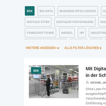
BDE
BIG DATA
BUSINESS INTELLIGENCE
C
DIGITALE ETHIK
DIGITALER POSTEINGANG
DIG
FINANZSOFTWARE
HANDEL
HR
INDUSTRIE
KÜNSTLICHE INTELLIGENZ
LOGISTIK
LOHN
WEITERE ANZEIGEN
ALLE FILTER LÖSCHEN
x
PIM
PROJEKTMANAGEMENT
SEO
SERVICE
SOFTWAREENTWICKLUNG
SWONET
TRANSPOR
Mit Digit
BDE
in der Sc
WEBDESIGN
WEB-SHOP
ZEITWIRTSCHAFT
MICHAEL JA
Ohne Lean Pro
ausgeschöpft
Verschwendung
Einführung vo