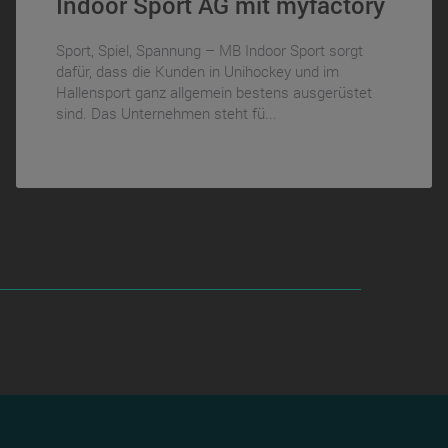
Indoor Sport AG mit myfactory
Sport, Spiel, Spannung – MB Indoor Sport sorgt
dafür, dass die Kunden in Unihockey und im
Hallensport ganz allgemein bestens ausgerüstet
sind. Das Unternehmen steht fü...