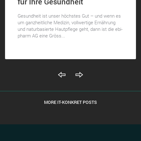
für Ihre Gesundheit
Gesundheit ist unser höchstes Gut – und wenn es
um ganzheitliche Medizin, vollwertige Ernährung
und naturbasierte Hautpflege geht, dann ist die ebi-
pharm AG eine Gröss...
MORE IT-KONKRET POSTS