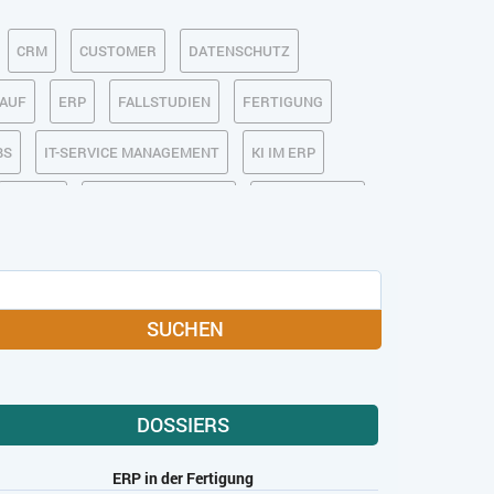
CRM
CUSTOMER
DATENSCHUTZ
KAUF
ERP
FALLSTUDIEN
FERTIGUNG
BS
IT-SERVICE MANAGEMENT
KI IM ERP
MOBILE
ONLINE-MARKETING
OPEN SOURCE
MEDIA
SOFTWARE-AS-A-SERVICE
USABILITY
USER EXPERIENCE
SUCHEN
DOSSIERS
ERP in der Fertigung