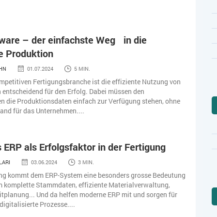
ware – der einfachste Weg in die
e Produktion
HN
01.07.2024
5 MIN.
mpetitiven Fertigungsbranche ist die effiziente Nutzung von
 entscheidend für den Erfolg. Dabei müssen den
n die Produktionsdaten einfach zur Verfügung stehen, ohne
and für das Unternehmen....
ERP als Erfolgsfaktor in der Fertigung
LARI
03.06.2024
3 MIN.
gung kommt dem ERP-System eine besonders grosse Bedeutung
m komplette Stammdaten, effiziente Materialverwaltung,
itplanung... Und da helfen moderne ERP mit und sorgen für
igitalisierte Prozesse....