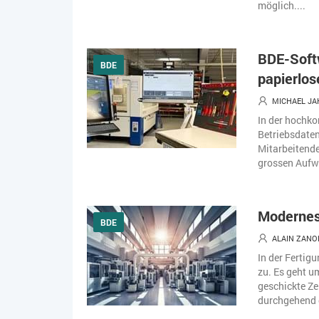
möglich....
BDE-Soft
BDE
papierlos
MICHAEL JA
In der hochko
Betriebsdaten
Mitarbeitende
grossen Aufw
Modernes 
BDE
ALAIN ZANO
In der Ferti
zu. Es geht u
geschickte Ze
durchgehend d